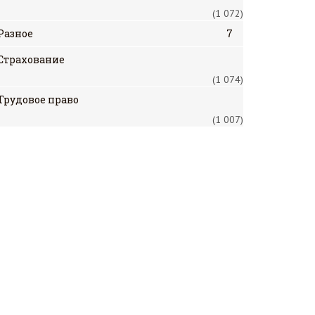
(1 072)
Разное
7
Страхование
(1 074)
Трудовое право
(1 007)