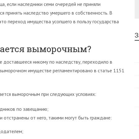
ца, если наследники семи очередей не приняли
ся принять наследство умершего в собственность. В
то переход имущества усопшего в пользу государства
З
нается выморочным?
е доставшееся никому по наследству, переходило в
о выморочном имуществе регламентировано в статье 1151
нается выморочным при следующих условиях:
едников по завещанию;
и отстранены от него, такими могут быть граждане:
додателем;