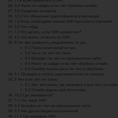
9.4 Налог не найден в гис гмп сбербанк онлайн
3.5 Суждения экспертов
12.2 Что обозначает идентификатор в квитанции
7.4 Кому необходимо знание УИН при оплате платежей
3.2 Уин гибдд
1.3 Что делать, если УИН неизвестен?
4.1 Что можно оплатить по УИН
9 Гис гмп проверить уведомление по уин
9.1 Поиск начислений по уин
9.2 Уин в гис гмп что такое
9.3 Штрафы гис гмп на официальном сайте
9.4 Налог не найден в гис гмп сбербанк онлайн
9.5 Ошибка поиска уин в гис гмп в сбербанке
5.1 Проверка и оплата задолженностей по налогам
2 Уин в гис гмп что такое
2.1 Уин: как узнать, где указывать и для чего он нуже
2.2 Онлайн журнал для бухгалтера
10.3 Где указывается?
7.1 Что такое УИН
9.3 Штрафы гис гмп на официальном сайте
3.3 Уин других бюджетополучателей
11.1 Где указывать УИН