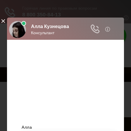
Твои права
Права граждан России
Меню
Главная
Страхование
Гражданство
Возврат товаров