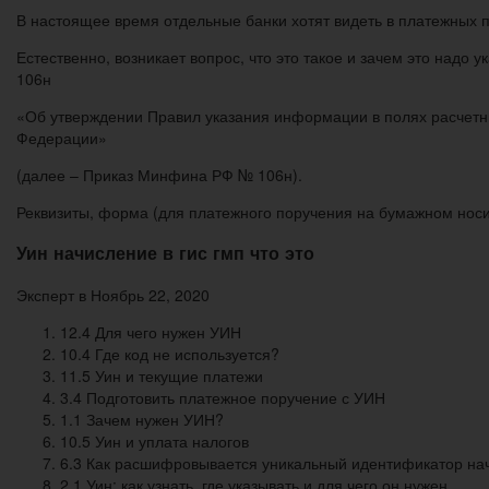
В настоящее время отдельные банки хотят видеть в платежных 
Естественно, возникает вопрос, что это такое и зачем это надо
106н
«Об утверждении Правил указания информации в полях расчетны
Федерации»
(далее – Приказ Минфина РФ № 106н).
Реквизиты, форма (для платежного поручения на бумажном носи
Уин начисление в гис гмп что это
Эксперт в Ноябрь 22, 2020
12.4 Для чего нужен УИН
10.4 Где код не используется?
11.5 Уин и текущие платежи
3.4 Подготовить платежное поручение с УИН
1.1 Зачем нужен УИН?
10.5 Уин и уплата налогов
6.3 Как расшифровывается уникальный идентификатор на
2.1 Уин: как узнать, где указывать и для чего он нужен