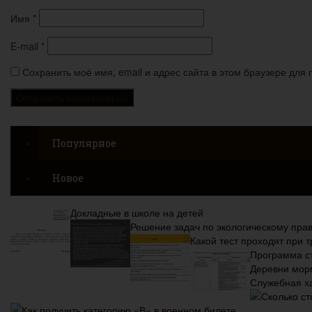
Имя
*
E-mail
*
Сохранить моё имя, email и адрес сайта в этом браузере дл
Популярное
Новое
Докладные в школе на детей
Решение задач по экологическому прав
Какой тест проходят при 
Программа ст
Деревни мор
Служебная ха
Сколько ст
Как получить категорию «В» в военном билете