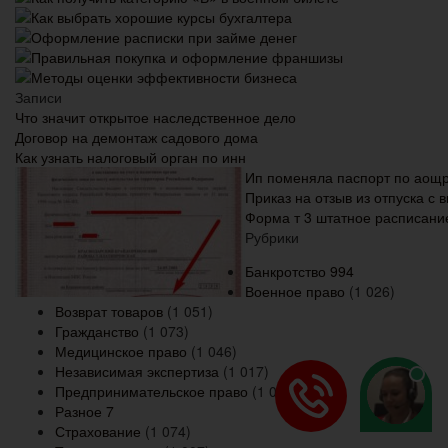
Как выбрать хорошие курсы бухгалтера
Оформление расписки при займе денег
Правильная покупка и оформление франшизы
Методы оценки эффективности бизнеса
Записи
Что значит открытое наследственное дело
Договор на демонтаж садового дома
Как узнать налоговый орган по инн
Ип поменяла паспорт по аощр
Приказ на отзыв из отпуска с
Форма т 3 штатное расписание
Рубрики
Банкротство
994
Военное право
(1 026)
Возврат товаров
(1 051)
Гражданство
(1 073)
Медицинское право
(1 046)
Независимая экспертиза
(1 017)
Предпринимательское право
(1 072)
Разное
7
Страхование
(1 074)