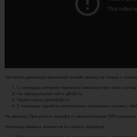
Заплатить денежное взыскание онлайн можно не только с помощ
С помощью интернет-банкинга (комиссия при этом состави
На официальном сайте gibdd.ru.
Через портал gosuslugi.ru.
С помощью одной из электронных платежных систем («Веб
На заметку! При уплате штрафа от автоинспекции УИН указывает
Несколько важных моментов по оплате штрафов:
Если вы не проживаете по месту регистрации, проверяйте