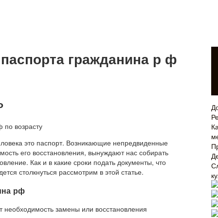
 паспорта гражданина р ф
Ф
Д
Р
Ка
м
еловека это паспорт. Возникающие непредвиденные
П
мость его восстановления, вынуждают нас собирать
Д
вление. Как и в какие сроки подать документы, что
С
ется столкнуться рассмотрим в этой статье.
к
ина рф
ют необходимость замены или восстановления