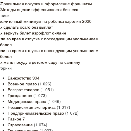
Правильная покупка и оформление франшизы
Методы оценки эффективности бизнеса
аписи
рожиточный минимум на ребенка карелия 2020
к сделать осаго без выплат
ак вернуть билет аэрофлот онлайн
сли во время отпуска с последующим увольнением
аболел
сли во время отпуска с последующим увольнением
аболел
ак мыть посуду в детском саду по санпину
убрики
Банкротство
994
Военное право
(1 026)
Возврат товаров
(1 051)
Гражданство
(1 073)
Медицинское право
(1 046)
Независимая экспертиза
(1 017)
Предпринимательское право
(1 072)
Разное
7
Страхование
(1 074)
Трудовое право
(1 007)