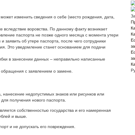
З
может изменить сведения о себе (место рождения, дата,
П
Ка
е вследствие воровства. По данному факту возникает
К
вление паспорта не позже одного месяца с момента утери
Е
 и заявить об утере паспорта, после чего сотрудники
з
ия. Это уведомление станет основанием для подачи
Е
з
бки в занесении данных – неправильно написанные
К
Р
м обращения с заявлением о замене.
, нанесение недопустимых знаков или рисунков или
для получения нового паспорта.
вляется собственностью государства и его намеренная
ублей и выше.
орт и не допускать его повреждения.