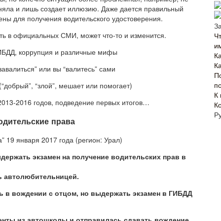
еняла и лишь создает иллюзию. Даже дается правильный
ены для получения водительского удостоверения.
З
ть в официальных СМИ, может что-то и изменится.
Ч
и
ИБДД, коррупция и различные мифы
К
К
завалиться” или вы “валитесь” сами
П
п
“добрый”, “злой”, мешает или помогает)
К
2013-2016 годов, подведение первых итогов…
К
Р
водительские права
” 19 января 2017 года (регион: Урал)
держать экзамен на получение водительских прав в
ть автолюбительницей.
ь в вождении с отцом, но выдержать экзамен в ГИБДД
менты из автошколы и отправилась сдавать вождение