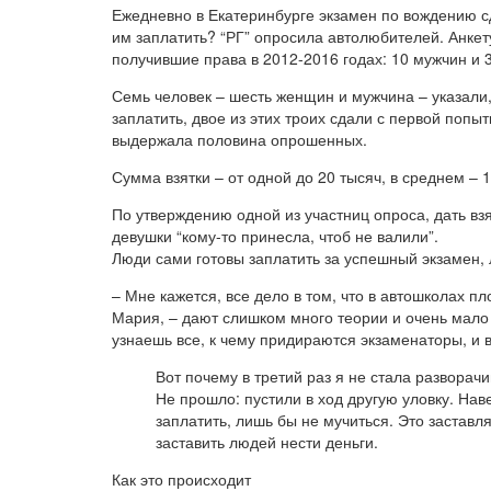
Ежедневно в Екатеринбурге экзамен по вождению с
им заплатить? “РГ” опросила автолюбителей. Анкету
получившие права в 2012-2016 годах: 10 мужчин и 
Семь человек – шесть женщин и мужчина – указали, 
заплатить, двое из этих троих сдали с первой попыт
выдержала половина опрошенных.
Сумма взятки – от одной до 20 тысяч, в среднем – 1
По утверждению одной из участниц опроса, дать взя
девушки “кому-то принесла, чтоб не валили”.
Люди сами готовы заплатить за успешный экзамен,
– Мне кажется, все дело в том, что в автошколах п
Мария, – дают слишком много теории и очень мало 
узнаешь все, к чему придираются экзаменаторы, и 
Вот почему в третий раз я не стала развора
Не прошло: пустили в ход другую уловку. Нав
заплатить, лишь бы не мучиться. Это застав
заставить людей нести деньги.
Как это происходит