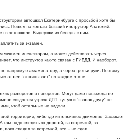
структорам автошкол Екатеринбурга с просьбой хотя бы
лись. Пошел на контакт бывший инструктор Анатолий.
ет в автошколе. Выдержки из беседы с ним:
заплатить за экзамен.
м экзамен инспектором, а может действовать через
ает, что инструктор как-то связан с ГИБДД. И наоборот.
а не напрямую экзаменатору, а через третьи руки. Поэтому
лько от нее “отщипывает” на каждом этапе.
сяких разворотов и поворотов. Могут даже пешехода не
мене создается угроза ДТП, тут уж и “звонок другу” не
ими, чтоб остальные не видели.
ющей территории, либо где интенсивное движение. Заезжает
 там надо следить за дорогой, за встречкой, за
 пока следил за встречкой, все – не сдал.