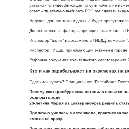
указано что видеофиксация по сути ничего не пом
совет – тщательно выбирать РЭО где сдавать экзам
Надеюсь данная тема и дальше будет присутствова
Дополнительные факторы при сдаче экзаменов в Г
Инспектор “валит” на экзамене в ГИБДД, помогает “
Инспектор ГИБДД, принимающий экзамен в городе (
Реформа получения водительского удостоверения 
Кто и как зарабатывает на экзаменах на 
Сдать или купить? Официальная “Российская Газета
Почему екатеринбурженка оставила попытки вы
родном городе
28-летняя Мария из Екатеринбурга решила ста
Прилежно училась в автошколе, практиковалас
смогла не сразу.
После трех неудач в мегаполисе забрала доку