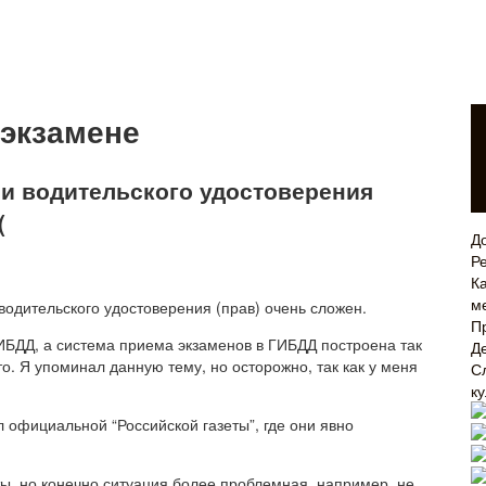
 экзамене
и водительского удостоверения
(
Д
Р
Ка
м
водительского удостоверения (прав) очень сложен.
П
ИБДД, а система приема экзаменов в ГИБДД построена так
Д
то. Я упоминал данную тему, но осторожно, так как у меня
С
к
 официальной “Российской газеты”, где они явно
, но конечно ситуация более проблемная, например, не