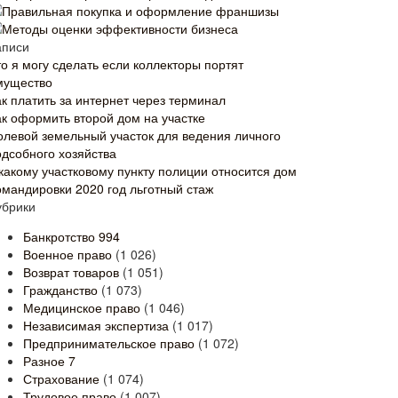
Правильная покупка и оформление франшизы
Методы оценки эффективности бизнеса
аписи
то я могу сделать если коллекторы портят
мущество
ак платить за интернет через терминал
ак оформить второй дом на участке
олевой земельный участок для ведения личного
одсобного хозяйства
 какому участковому пункту полиции относится дом
омандировки 2020 год льготный стаж
убрики
Банкротство
994
Военное право
(1 026)
Возврат товаров
(1 051)
Гражданство
(1 073)
Медицинское право
(1 046)
Независимая экспертиза
(1 017)
Предпринимательское право
(1 072)
Разное
7
Страхование
(1 074)
Трудовое право
(1 007)