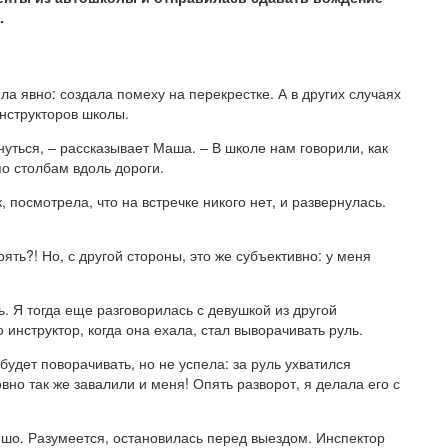
.
а явно: создала помеху на перекрестке. А в других случаях
нструкторов школы.
уться, – рассказывает Маша. – В школе нам говорили, как
по столбам вдоль дороги.
 посмотрела, что на встречке никого нет, и развернулась.
рять?! Но, с другой стороны, это же субъективно: у меня
ь. Я тогда еще разговорилась с девушкой из другой
о инструктор, когда она ехала, стал выворачивать руль.
удет поворачивать, но не успела: за руль ухватился
вно так же завалили и меня! Опять разворот, я делала его с
ошо. Разумеется, остановилась перед выездом. Инспектор