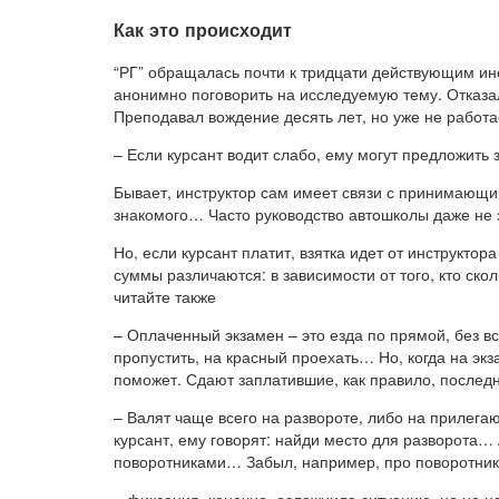
Как это происходит
“РГ” обращалась почти к тридцати действующим ин
анонимно поговорить на исследуемую тему. Отказа
Преподавал вождение десять лет, но уже не работа
– Если курсант водит слабо, ему могут предложить 
Бывает, инструктор сам имеет связи с принимающи
знакомого… Часто руководство автошколы даже не зн
Но, если курсант платит, взятка идет от инструктор
суммы различаются: в зависимости от того, кто ско
читайте также
– Оплаченный экзамен – это езда по прямой, без в
пропустить, на красный проехать… Но, когда на экза
поможет. Сдают заплатившие, как правило, последн
– Валят чаще всего на развороте, либо на прилега
курсант, ему говорят: найди место для разворота… А
поворотниками… Забыл, например, про поворотники,