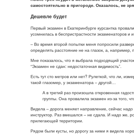
самостоятельно в пригороде. Оказалось, не зря
Дешевле будет
Первый экзамен в Екатеринбурге курсантка провалил
усомнилась в беспристрастности экзаменаторов и и
– Во время второй попытки меня попросили разверн
определять расстояние не на глазок, а, например, 
Мне показалось, что я выбрала подходящий участок,
“Экзамен не сдан: недостаточная видимость”.
Есть тут сто метров или нет? Рулеткой, что ли, изме
такой глазомер, у экзаменатора – другой…
А в третий раз произошла откровенная гадост
группы. Она провалила экзамен из-за того, чт
Видела – дорога меняет направление, сейчас надо б
инструктор. Раз вмешался – не сдала. И надо же, ро
прилегающей территории.
Рядом были кусты, но дорогу за ними я видела хор