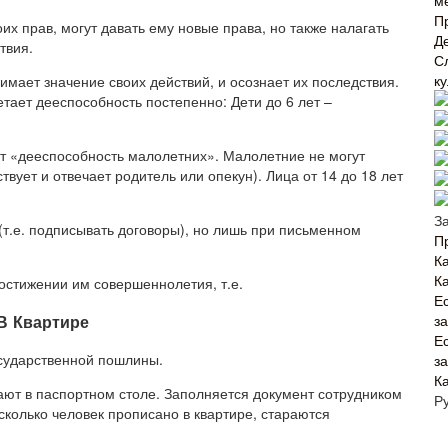
м
П
их прав, могут давать ему новые права, но также налагать
Д
твия.
С
к
нимает значение своих действий, и осознает их последствия.
тает дееспособность постепенно: Дети до 6 лет –
ют «дееспособность малолетних». Малолетние не могут
ствует и отвечает родитель или опекун). Лица от 14 до 18 лет
З
(т.е. подписывать договоры), но лишь при письменном
П
Ка
К
остижении им совершеннолетия, т.е.
Е
В Квартире
з
Е
сударственной пошлины.
з
К
ают в паспортном столе. Заполняется документ сотрудником
Р
сколько человек прописано в квартире, стараются