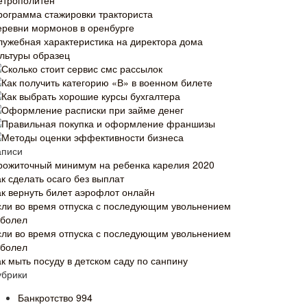
етрополитен
рограмма стажировки тракториста
еревни мормонов в оренбурге
лужебная характеристика на директора дома
ультуры образец
Сколько стоит сервис смс рассылок
Как получить категорию «В» в военном билете
Как выбрать хорошие курсы бухгалтера
Оформление расписки при займе денег
Правильная покупка и оформление франшизы
Методы оценки эффективности бизнеса
аписи
рожиточный минимум на ребенка карелия 2020
к сделать осаго без выплат
ак вернуть билет аэрофлот онлайн
сли во время отпуска с последующим увольнением
аболел
сли во время отпуска с последующим увольнением
аболел
ак мыть посуду в детском саду по санпину
убрики
Банкротство
994