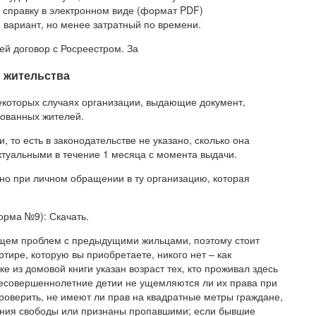
 справку в электронном виде (формат PDF)
ариант, но менее затратный по времени.
ей договор с Росреестром. За
у жительства
екоторых случаях организации, выдающие документ,
рованных жителей.
 то есть в законодательстве не указано, сколько она
ктуальными в течение 1 месяца с момента выдачи.
тно при личном обращении в ту организацию, которая
орма №9): Скачать.
удущем проблем с предыдущими жильцами, поэтому стоит
артире, которую вы приобретаете, никого нет – как
ке из домовой книги указан возраст тех, кто проживал здесь
несовершеннолетние детии не ущемляются ли их права при
роверить, не имеют ли прав на квадратные метры граждане,
ения свободы или признаны пропавшими; если бывшие