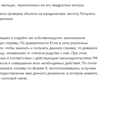
о жильцах, прописанных на его квадратных метрах.
дена проверка объекта на юридическую чистоту.Получить
ционную
зацию и подайте им собственноручно заполненное
ую справку; По доверенности Если в силу различных
, чтобы заказать и получить данную справку, то доверьте
у, независимо от степени родства с ним. При этом
ую в соответствии с действующим законодательством РФ
есов и совершения всех необходимых действий; По почте
аказать справку по форме 9, воспользовавшись услугами
предоставление вам данного документа, в котором укажите,
 почтовой связи.