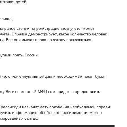
включая детей;
жилище;
ые ранее стояли на регистрационном учете, может
учета. Справка демонстрирует, какое количество человек
и. Все они имеют право по закону пользоваться
лугами почты России.
ение, оплаченную квитанцию и необходимый пакет бумаг
вку Визит в местный МФЦ вам придется предоставить
т расписку и назначит дату получения необходимой справки
олучить информацию об объекте недвижимости, можно
изированных сайтах.