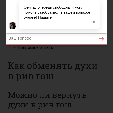
Вопросы и ответы
Главная
Страхование
Гражданство
Возврат товаров
Военное право
Вопросы и ответы
Как обменять духи
в рив гош
Можно ли вернуть
духи в рив гош