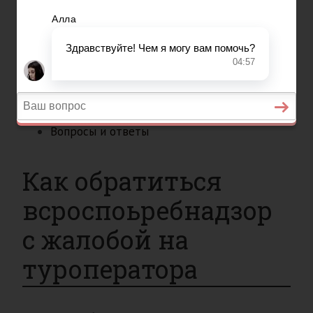
Вопросы и ответы
Главная
Страхование
Гражданство
Возврат товаров
Военное право
Вопросы и ответы
Как обратиться
всроспоьребнадзор
с жалобой на
туроператора