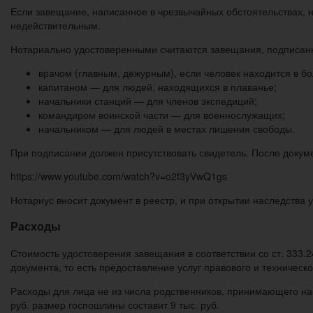
Если завещание, написанное в чрезвычайных обстоятельствах, н
недействительным.
Нотариально удостоверенными считаются завещания, подписан
врачом (главным, дежурным), если человек находится в б
капитаном — для людей, находящихся в плаванье;
начальники станций — для членов экспедиций;
командиром воинской части — для военнослужащих;
начальником — для людей в местах лишения свободы.
При подписании должен присутствовать свидетель. После докуме
https://www.youtube.com/watch?v=o2f3yVwQ1gs
Нотариус вносит документ в реестр, и при открытии наследств
Расходы
Стоимость удостоверения завещания в соответствии со ст. 333.
документа, то есть предоставление услуг правового и техническ
Расходы для лица не из числа родственников, принимающего нас
руб. размер госпошлины составит 9 тыс. руб.