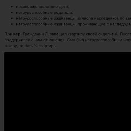
несовершеннолетние дети;
нетрудоспособные родители;
нетрудоспособные иждивенцы из числа наследников по зак
нетрудоспособные иждивенцы, проживающие с наследодат
Пример.
Гражданин Л. завещал квартиру своей сиделке А. После
поддерживал с ним отношения. Сын был нетрудоспособным инвали
закону, то есть ½ квартиры.