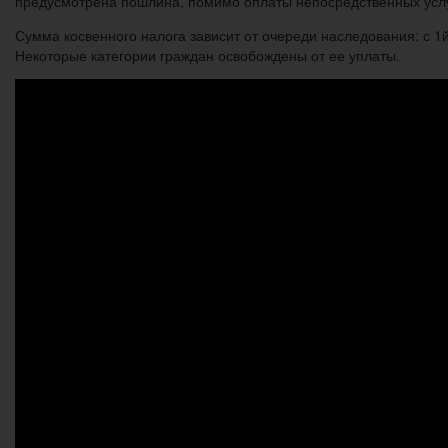
предусмотрена пошлина, помимо оплаты непосредственных ус
Сумма косвенного налога зависит от очереди наследования: с 1
Некоторые категории граждан освобождены от ее уплаты.