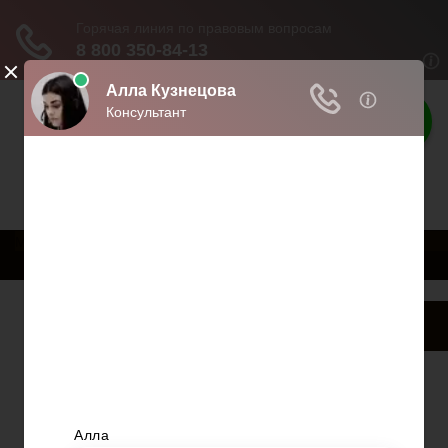
Твои права
Права граждан России
Меню
Главная
Страхование
Гражданство
Возврат товаров