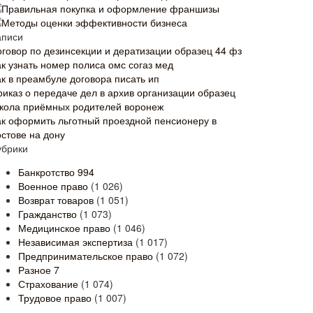
Правильная покупка и оформление франшизы
Методы оценки эффективности бизнеса
аписи
оговор по дезинсекции и дератизации образец 44 фз
ак узнать номер полиса омс согаз мед
ак в преамбуле договора писать ип
риказ о передаче дел в архив организации образец
кола приёмных родителей воронеж
ак оформить льготный проездной пенсионеру в
остове на дону
убрики
Банкротство
994
Военное право
(1 026)
Возврат товаров
(1 051)
Гражданство
(1 073)
Медицинское право
(1 046)
Независимая экспертиза
(1 017)
Предпринимательское право
(1 072)
Разное
7
Страхование
(1 074)
Трудовое право
(1 007)