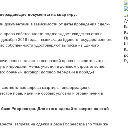
тверждающие документы на квартиру.
З
Д
и документами в зависимости от даты проведения сделки.
К
К
то право собственности подтверждает свидетельство о
П
 декабря 2016 года – выписка из Единого государственного
Ш
аво собственности удостоверяют выписка из Единого
К
р
ечислены в качестве оснований права в свидетельстве,
Р
упли-продажи, мены, участия в долевом строительстве,
тво; брачный договор; договор передачи в порядке
е соответствие адреса квартиры, информацию о
еестре прав, наличие особых условий и ограничений в
 базе Росреестра. Для этого сделайте запрос на этой
 ареста, запрета на сделки в базе Росреестра (по тому же