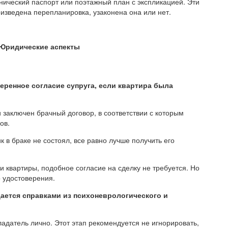
хнический паспорт или поэтажный план с экспликацией. Эти
оизведена перепланировка, узаконена она или нет.
 Юридические аспекты
еренное согласие супруга, если квартира была
и заключен брачный договор, в соответствии с которым
ов.
 в браке не состоял, все равно лучше получить его
и квартиры, подобное согласие на сделку не требуется. Но
о удостоверения.
ается справками из психоневрологического и
адатель лично. Этот этап рекомендуется не игнорировать,