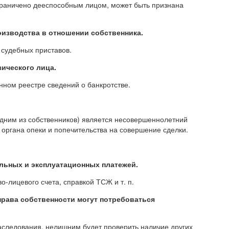
граничено дееспособным лицом, может быть признана
оизводства в отношении собственника.
 судебных приставов.
зического лица.
ном реестре сведений о банкротстве.
дним из собственников) является несовершеннолетний
е органа опеки и попечительства на совершение сделки.
альных и эксплуатационных платежей.
о-лицевого счета, справкой ТСЖ и т. п.
права собственности могут потребоваться
аследования, нелишним будет проверить наличие других