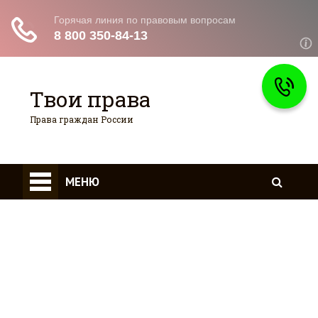
Твои права
Права граждан России
Главная
МЕНЮ
Страхование
Гражданство
Возврат товаров
Военное право