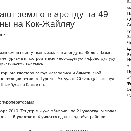
Ка
м
ают землю в аренду на 49
П
Д
аны на Кок-Жайляу
С
к
З
Ч
Д
Бизнесмены смогут взять землю в аренду на 49 лет. Взамен
Ка
тия туризма и построить всю необходимую инфраструктуру.
И
уристической выставке.
о
П
 горного кластера вокруг мегаполиса и Алматинской
о
е локации региона: Тургень, Ак-Булак, Oi-Qaragai Lesnaya
Ф
, Шымбулак и Каскелен.
б
Р
с туроператорами
варя 2019. Тендер мы уже объявили по
21 участку
, включая
зка» —
5 участков. 4 участка
сданы под обустройство