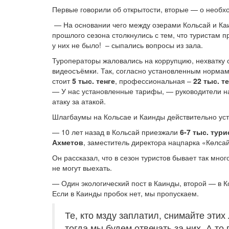
Первые говорили об открытости, вторые — о необх
— На основании чего между озерами Кольсай и Ка
прошлого сезона столкнулись с тем, что туристам п
у них не было! – сыпались вопросы из зала.
Туроператоры жаловались на коррупцию, нехватку 
видеосъёмки. Так, согласно установленным нормам
стоит
5 тыс. тенге
, профессиональная –
22 тыс. те
— У нас установленные тарифы, — руководители н
атаку за атакой.
Шлагбаумы на Кольсае и Каинды действительно уст
— 10 лет назад в Кольсай приезжали
6-7 тыс. тури
Ахметов
, заместитель директора нацпарка «Көлсай
Он рассказал, что в сезон туристов бывает так мно
не могут выехать.
— Один экологический пост в Каинды, второй — в К
Если в Каинды пробок нет, мы пропускаем.
Те, кто мзду заплатил, снимайте этих
тогда мы будем отвечать за них. А то