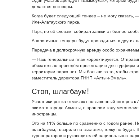
Один участок арендует «Шымбулак», который буде
делаются договоры.
Когда будет следующий тендер – не могу сказать,
Иле-Алатауского парка.
Парк, по её словам, собирал заявки от бизнес-сооб
Аналогичные тендеры будут проводиться в других 
Передача в долгосрочную аренду особо охраняем
— Наш генеральный план корректируется. Отправим
обязательно проведём презентацию для турфирм и 
территории парка нет. Мы больше за то, чтобы стро
заместитель директора ГННП «Алтын-Эмель».
Стоп, шлагбаум!
Участники рынка отмечают повышенный интерес к 
акимата города Алматы, в прошлом году мегаполи
иностранцы.
Это на
11%
больше по сравнению с годом ранее. 
шлагбаумы, говорили на выставке, толку не будет. 
туроператоров и руководителей национальных парк