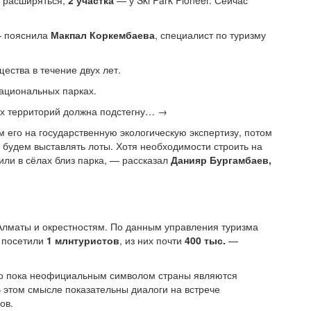
т расширяться,
2 участка
— у Ski Park Pioneer. Сейчас
 — пояснила
Макпал Коркембаева
, специалист по туризму
щества в течение двух лет.
национальных парках.
ых территорий должна подстегну… →
 его на государственную экологическую экспертизу, потом
будем выставлять лоты. Хотя необходимости строить на
или в сёлах близ парка, — рассказал
Данияр Бургамбаев,
Алматы и окрестностям. По данным управления туризма
с посетили
1 млн
туристов
, из них почти
400 тыс.
—
Но пока неофициальным символом страны являются
В этом смысле показательны диалоги на встрече
ов.