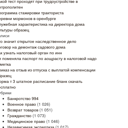
кой тест проходят при трудоустройстве в
етрополитен
рограмма стажировки тракториста
еревни мормонов в оренбурге
лужебная характеристика на директора дома
ультуры образец
аписи
то значит открытое наследственное дело
оговор на демонтаж садового дома
к узнать налоговый орган по инн
п поменяла паспорт по аощрасту в налоговой надо
тметка
риказ на отзыв из отпуска с выплатой компенсации
бразец
орма т 3 штатное расписание бланк скачать
есплатно
убрики
Банкротство
994
Военное право
(1 026)
Возврат товаров
(1 051)
Гражданство
(1 073)
Медицинское право
(1 046)
Независимая экспертиза
(1 017)