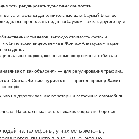
одимости регулировать туристические потоки.
инды установлены дополнительные шлагбаумы? В конце
риходилось проползать под шлагбаумом, так как другого пути
общественных туалетов, высокую стоимость фото- и
, любительская видеосъёмка в Жонгар-Алатауском парке
нге в день.
ациональных парков, как опытные спортсмены, отбивали
анавливают, как объяснили — для регулирования трафика.
стов
. Сейчас
45 тыс. туристов
, — привёл пример
Хамит
 көлдері».
го, что на дорогах возникают заторы и встречные автомобили
ольсае. На остальных постах никаких сборов не берётся.
 людей на телефоны, у них есть жетоны,
 получается, пишете в анонимно. Это не