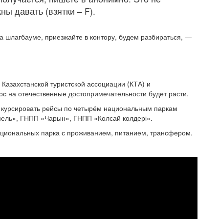
ы давать (взятки – F).
а шлагбауме, приезжайте в контору, будем разбираться, —
Казахстанской туристской ассоциации (КТА) и
ос на отечественные достопримечательности будет расти.
т курсировать рейсы по четырём национальным паркам
ель», ГНПП «Чарын», ГНПП «Көлсай көлдері».
национальных парка с проживанием, питанием, трансфером.