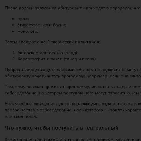
После подачи заявления абитуриенты приходят в определенные
проза;
стихотворения и басни;
монологи.
Затем следуют еще 2 творческих
испытания
:
Актерское мастерство (этюд).
Хореография и вокал (танец и песня).
Прервать поступающего словами «Вы нам не подходите» могут в
абитуриенту начать читать программу: например, если они счита
Тем, кому повезло прочитать программу, исполнить этюды и ном
собеседование, на котором поступающего могут спросить о чем
Есть учебные заведения, где на коллоквиумах задают вопросы, к
превращается в собеседование, цель которого — понять характер
или замечания.
Что нужно, чтобы поступить в театральный
Кроме знания программы и ответов на коллоквиуме, мастер и п