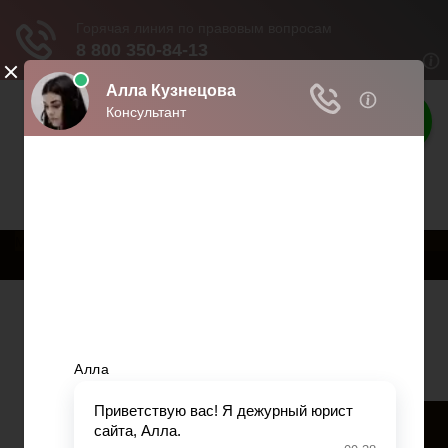
Твои права
Права граждан России
Меню
Главная
Страхование
Гражданство
Возврат товаров