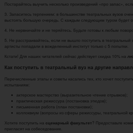
Постарайтесь выучить несколько произведений «про запас», ес
3. Запаситесь терпением: в большинстве театральных вузов очень
выстоять большую очередь. С каждым следующим туром будет о
4. Не нервничайте и не теряйтесь. Будьте готовы к любым повор
5. Не расстраивайтесь, если не вышло поступить в театральный 
артисты попадали в вожделенный институт только с 5 попытки.
Кстати! Для наших читателей сейчас действует скидка 10% на
лю
Как поступить в театральный вуз на другие направ
Перечисленные этапы и советы касались тех, кто хочет поступит
испытаниям:
актерское мастерство (выразительное чтение отрывков);
практическая режиссура (постановка этюдов);
письменная работа (план постановки);
коллоквиум (вопросы из сферы режиссуры, театральной кри
Хотите поступить на
сценарный факультет
? Предоставьте коми
пригласят на собеседование.