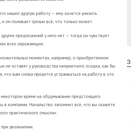
что нашел другую работу — ему хочется унизить
 и он поливает грязью всё, что только может.
х других предложений у него нет — тогда он чувствует
мах всех окружающих.
положительных моментах, например, о приобретенном
З
ые не оставят у руководства неприятного осадка, как бы
, что вам снова придется устраиваться на работу в это
ь некоторое время на обдумывание предстоящего
 в компании. Начальство запомнит всё, что вы скажете.
кого практического смысла».
 при увольнении.