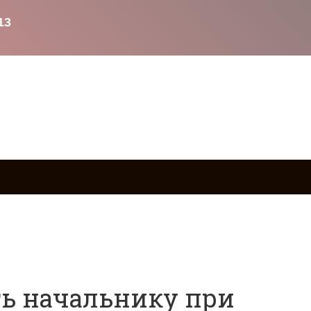
ство
Возврат товаров
Военное право
Вопросы и о
ть начальнику при