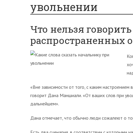
увольнении
Что нельзя говорить
распространенных о
Ко
хо
на
«Вне зависимости от того, с каким настроением 
говорит Дана Маншиали. «От ваших слов при уво
дальнейшем».
Дана отмечает, что обычно люди сожалеют о том,
Есть два сценария, в соответствии с которыми ч