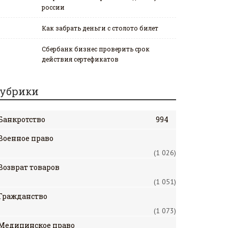
россии
Как забрать деньги с столото билет
Сбербанк бизнес проверить срок
действия сертефикатов
убрики
Банкротство
994
Военное право
(1 026)
Возврат товаров
(1 051)
Гражданство
(1 073)
Медицинское право