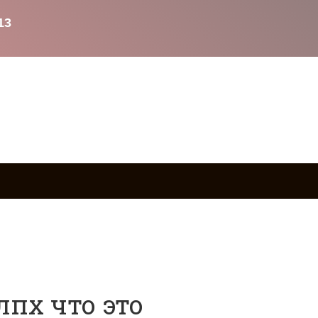
ство
Возврат товаров
Военное право
Вопросы и о
лпх что это