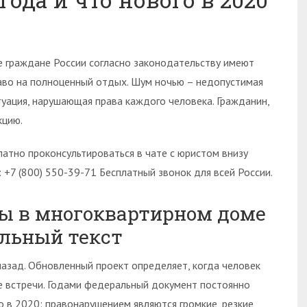
е граждане России согласно законодательству имеют
аво на полноценный отдых. Шум ночью – недопустимая
туация, нарушающая права каждого человека. Гражданин,
кцию.
латно проконсультироваться в чате с юристом внизу
: +7 (800) 550-39-71 Бесплатный звонок для всей России.
ы в многоквартирном доме
альный текст
назад. Обновленный проект определяет, когда человек
ые встречи. Годами федеральный документ постоянно
о в 2020: правонарушением являются громкие, резкие