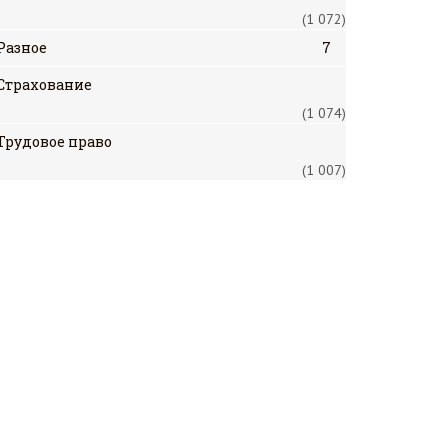
(1 072)
Разное
7
Страхование
(1 074)
Трудовое право
(1 007)