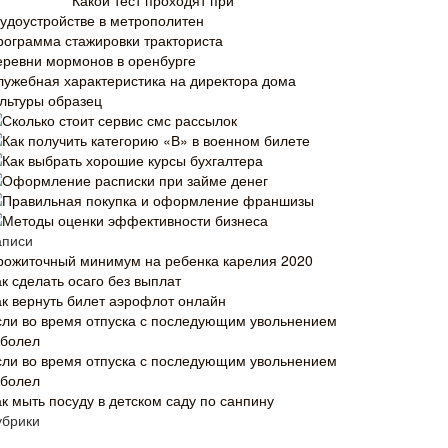
Какой тест проходят при
рудоустройстве в метрополитен
рограмма стажировки тракториста
еревни мормонов в оренбурге
лужебная характеристика на директора дома
ультуры образец
Сколько стоит сервис смс рассылок
Как получить категорию «В» в военном билете
Как выбрать хорошие курсы бухгалтера
Оформление расписки при займе денег
Правильная покупка и оформление франшизы
Методы оценки эффективности бизнеса
аписи
рожиточный минимум на ребенка карелия 2020
к сделать осаго без выплат
ак вернуть билет аэрофлот онлайн
сли во время отпуска с последующим увольнением
аболел
сли во время отпуска с последующим увольнением
аболел
ак мыть посуду в детском саду по санпину
убрики