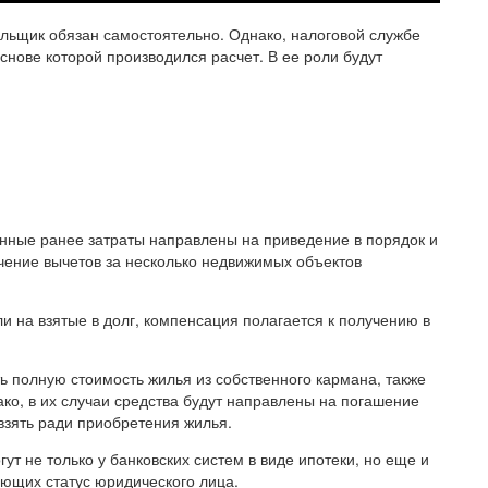
ьщик обязан самостоятельно. Однако, налоговой службе
снове которой производился расчет. В ее роли будут
нные ранее затраты направлены на приведение в порядок и
чение вычетов за несколько недвижимых объектов
и на взятые в долг, компенсация полагается к получению в
ь полную стоимость жилья из собственного кармана, также
ко, в их случаи средства будут направлены на погашение
взять ради приобретения жилья.
т не только у банковских систем в виде ипотеки, но еще и
ющих статус юридического лица.