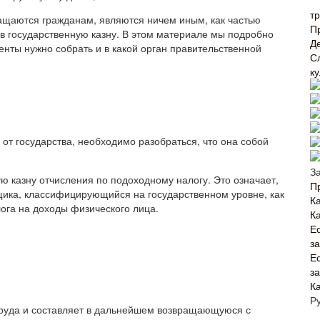
т
ащаются гражданам, являются ничем иным, как частью
П
 в государственную казну. В этом материале мы подробно
Д
енты нужно собрать и в какой орган правительственной
С
к
от государства, необходимо разобраться, что она собой
З
ю казну отчисления по подоходному налогу. Это означает,
П
щика, классифицирующийся на государственном уровне, как
Ка
лога на доходы физического лица.
К
Е
з
Е
з
К
Р
й труда и составляет в дальнейшем возвращающуюся с