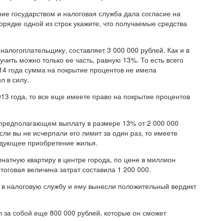
ие государством и налоговая служба дала согласие на
рядке одной из строк укажите, что получаемые средства
логоплательщику, составляет 3 000 000 рублей. Как и в
ить можно только ее часть, равную 13%. То есть всего
14 года сумма на покрытие процентов не имела
л в силу.
013 года, то все еще имеете право на покрытие процентов
предполагающем выплату в размере 13% от 2 000 000
сли вы не исчерпали его лимит за один раз, то имеете
едующее приобретение жилья.
атную квартиру в центре города, по цене в миллион
Итоговая величина затрат составила 1 200 000.
 в налоговую службу и ему вынесли положительный вердикт
л за собой еще 800 000 рублей, которые он сможет