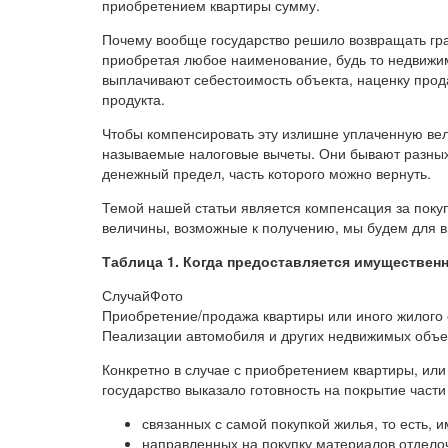
приобретением квартиры сумму.
Почему вообще государство решило возвращать гра
приобретая любое наименование, будь то недвижи
выплачивают себестоимость объекта, наценку прода
продукта.
Чтобы компенсировать эту излишне уплаченную вел
называемые налоговые вычеты. Они бывают разных 
денежный предел, часть которого можно вернуть.
Темой нашей статьи является компенсация за поку
величины, возможные к получению, мы будем для 
Таблица 1. Когда предоставляется имуществен
СлучайФото
Приобретение/продажа квартиры или иного жилого
Пеализации автомобиля и других недвижимых объе
Конкретно в случае с приобретением квартиры, или 
государство выказало готовность на покрытие час
связанных с самой покупкой жилья, то есть, 
направленных на покупку материалов отдело