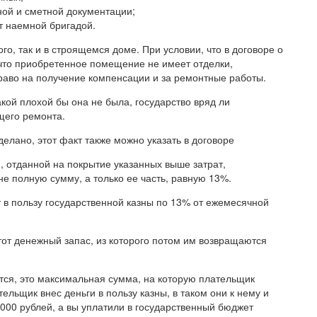
ной и сметной документации;
т наемной бригадой.
го, так и в строящемся доме. При условии, что в договоре о
 что приобретенное помещение не имеет отделки,
раво на получение компенсации и за ремонтные работы.
акой плохой бы она не была, государство вряд ли
щего ремонта.
елано, этот факт также можно указать в договоре
 отданной на покрытие указанных выше затрат,
не полную сумму, а только ее часть, равную 13%.
 в пользу государственной казны по 13% от ежемесячной
от денежный запас, из которого потом им возвращаются
ется, это максимальная сумма, на которую плательщик
ельщик внес деньги в пользу казны, в таком они к нему и
 000 рублей, а вы уплатили в государственный бюджет