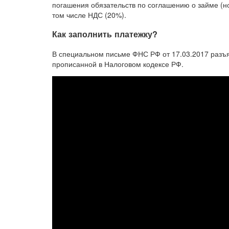
погашения обязательств по соглашению о займе (но
том числе НДС (20%).
Как заполнить платежку?
В специальном письме ФНС РФ от 17.03.2017 разъя
прописанной в Налоговом кодексе РФ.