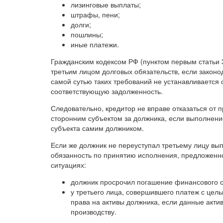
лизинговые выплаты;
штрафы, пени;
долги;
пошлины;
иные платежи.
Гражданским кодексом РФ (пунктом первым статьи 
третьим лицом долговых обязательств, если закон
самой сутью таких требований не устанавливается 
соответствующую задолженность.
Следовательно, кредитор не вправе отказаться от 
сторонним субъектом за должника, если выполнение
субъекта самим должником.
Если же должник не переуступал третьему лицу вып
обязанность по принятию исполнения, предложенно
ситуациях:
должник просрочил погашение финансового об
у третьего лица, совершившего платеж с цель
права на активы должника, если данные акти
производству.