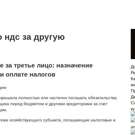
 ндс за другую
 за третье лицо: назначение
Д
и оплате налогов
Р
Ка
м
П
Д
зрешала полностью или частично погашать обязательства
С
щика перед бюджетом и другими кредиторами за счет
к
цам.
атежи хозяйствующего субъекта, погашающие налоговые и
о