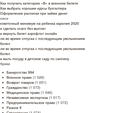
Как получить категорию «В» в военном билете
Как выбрать хорошие курсы бухгалтера
Оформление расписки при займе денег
аписи
рожиточный минимум на ребенка карелия 2020
к сделать осаго без выплат
ак вернуть билет аэрофлот онлайн
сли во время отпуска с последующим увольнением
аболел
сли во время отпуска с последующим увольнением
аболел
ак мыть посуду в детском саду по санпину
убрики
Банкротство
994
Военное право
(1 026)
Возврат товаров
(1 051)
Гражданство
(1 073)
Медицинское право
(1 046)
Независимая экспертиза
(1 017)
Предпринимательское право
(1 072)
Разное
9
Страхование
(1 074)