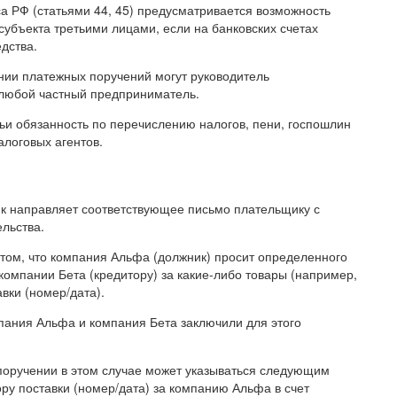
са РФ (статьями 44, 45) предусматривается возможность
убъекта третьими лицами, если на банковских счетах
дства.
нии платежных поручений могут руководитель
 любой частный предприниматель.
ьи обязанность по перечислению налогов, пени, госпошлин
алоговых агентов.
ик направляет соответствующее письмо плательщику с
ельства.
 том, что компания Альфа (должник) просит определенного
омпании Бета (кредитору) за какие-либо товары (например,
вки (номер/дата).
мпания Альфа и компания Бета заключили для этого
поручении в этом случае может указываться следующим
ру поставки (номер/дата) за компанию Альфа в счет