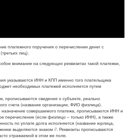
ние платежного поручения о перечислении денег с
(третьих лиц).
обое внимание на следующих реквизитах такой платежки,
ния указываются ИНН и КПП именно того плательщика
 бюджет необходимых платежей исполняется путем
ик, прописываются сведения о субъекте, реально
ого счета (название организации, ФИО физлица).
ся назначение совершаемого платежа, прописываются ИНН и
е перечисление (если физлицо – только ИНН), а также
нность по уплате долга исполняется (название юрлица,
нике выделяются знаком //. Реквизиты прописываются
сто отражаемой в этом же поле.