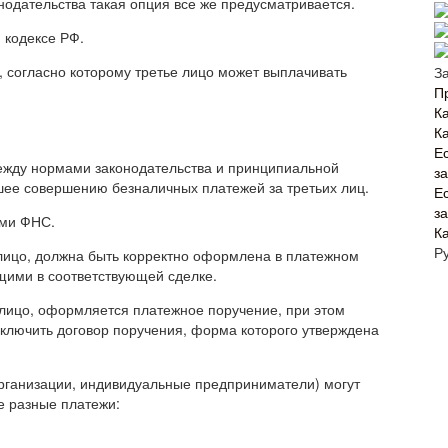
одательства такая опция все же предусматривается.
 кодексе РФ.
, согласно которому третье лицо может выплачивать
З
П
Ка
К
Е
ежду нормами законодательства и принципиальной
з
шее совершению безналичных платежей за третьих лиц.
Е
з
ами ФНС.
К
Р
 лицо, должна быть корректно оформлена в платежном
щими в соответствующей сделке.
 лицо, оформляется платежное поручение, при этом
аключить договор поручения, форма которого утверждена
рганизации, индивидуальные предприниматели) могут
е разные платежи: