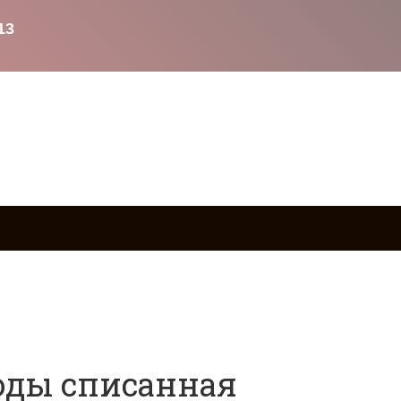
ство
Возврат товаров
Военное право
Вопросы и о
ходы списанная