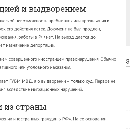
ацией и выдворением
ической невозможности пребывания или проживания в
рок его действия истек. Документ не был продлен,
живания, работы в РФ нет. На выезд дается до
чет назначение депортации.
ием совершенного иностранцем правонарушения. Обычно
З
тивного или уголовного наказания.
ает ГУВМ МВД, а о выдворении – только суд. Первое не
твия вследствие миграционных нарушений.
 из страны
жении иностранных граждан в РФ». На ее основании