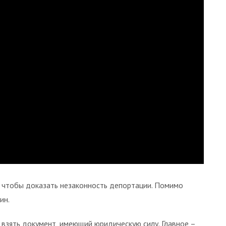
, чтобы доказать незаконность депортации. Помимо
ин.
 взять документ, имеющий юридическую силу. Главное –