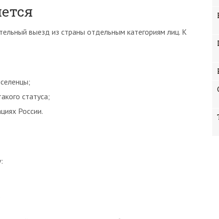
яется
ельный выезд из страны отдельным категориям лиц. К
селенцы;
акого статуса;
циях России.
:
9