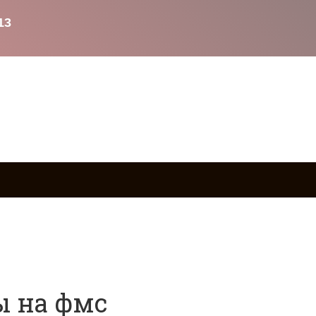
ство
Возврат товаров
Военное право
Вопросы и о
ы на фмс