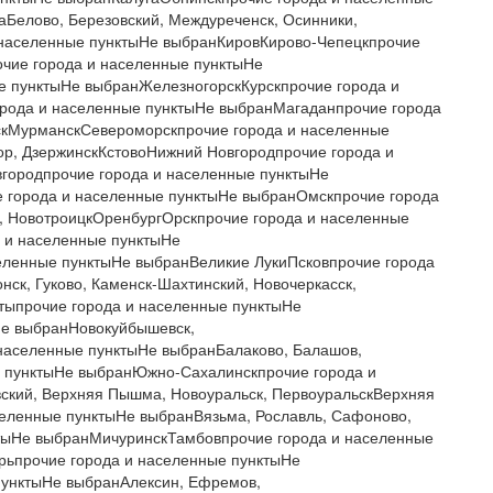
аБелово, Березовский, Междуреченск, Осинники,
 населенные пунктыНе выбранКировКирово-Чепецкпрочие
чие города и населенные пунктыНе
е пунктыНе выбранЖелезногорскКурскпрочие города и
рода и населенные пунктыНе выбранМагаданпрочие города
скМурманскСевероморскпрочие города и населенные
ор, ДзержинскКстовоНижний Новгородпрочие города и
городпрочие города и населенные пунктыНе
города и населенные пунктыНе выбранОмскпрочие города
к, НовотроицкОренбургОрскпрочие города и населенные
 и населенные пунктыНе
еленные пунктыНе выбранВеликие ЛукиПсковпрочие города
ск, Гуково, Каменск-Шахтинский, Новочеркасск,
хтыпрочие города и населенные пунктыНе
Не выбранНовокуйбышевск,
населенные пунктыНе выбранБалаково, Балашов,
е пунктыНе выбранЮжно-Сахалинскпрочие города и
ский, Верхняя Пышма, Новоуральск, ПервоуральскВерхняя
селенные пунктыНе выбранВязьма, Рославль, Сафоново,
тыНе выбранМичуринскТамбовпрочие города и населенные
рьпрочие города и населенные пунктыНе
пунктыНе выбранАлексин, Ефремов,