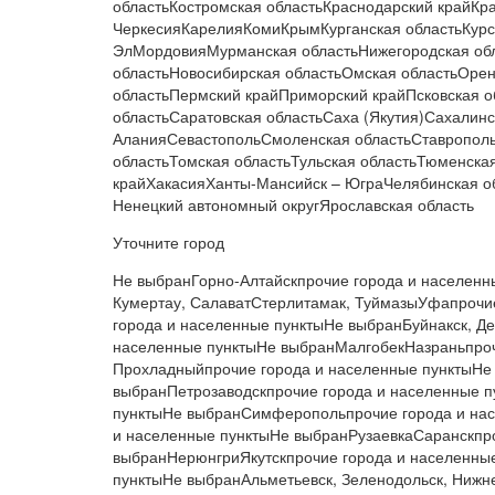
областьКостромская областьКраснодарский крайКр
ЧеркесияКарелияКомиКрымКурганская областьКурс
ЭлМордовияМурманская областьНижегородская обл
областьНовосибирская областьОмская областьОрен
областьПермский крайПриморский крайПсковская о
областьСаратовская областьСаха (Якутия)Сахалин
АланияСевастопольСмоленская областьСтаврополь
областьТомская областьТульская областьТюменска
крайХакасияХанты-Мансийск – ЮграЧелябинская о
Ненецкий автономный округЯрославская область
Уточните город
Не выбранГорно-Алтайскпрочие города и населен
Кумертау, СалаватСтерлитамак, ТуймазыУфапрочи
города и населенные пунктыНе выбранБуйнакск, Де
населенные пунктыНе выбранМалгобекНазраньпроч
Прохладныйпрочие города и населенные пунктыНе
выбранПетрозаводскпрочие города и населенные 
пунктыНе выбранСимферопольпрочие города и на
и населенные пунктыНе выбранРузаевкаСаранскпр
выбранНерюнгриЯкутскпрочие города и населенны
пунктыНе выбранАльметьевск, Зеленодольск, Нижне