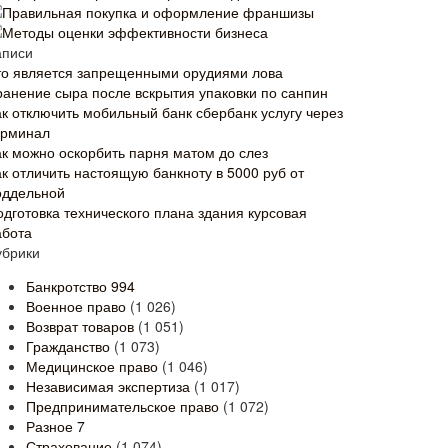
Правильная покупка и оформление франшизы
Методы оценки эффективности бизнеса
аписи
то является запрещенными орудиями лова
ранение сыра после вскрытия упаковки по санпин
ак отключить мобильный банк сбербанк услугу через
ерминал
ак можно оскорбить парня матом до слез
ак отличить настоящую банкноту в 5000 руб от
оддельной
одготовка технического плана здания курсовая
абота
убрики
Банкротство
994
Военное право
(1 026)
Возврат товаров
(1 051)
Гражданство
(1 073)
Медицинское право
(1 046)
Независимая экспертиза
(1 017)
Предпринимательское право
(1 072)
Разное
7
Страхование
(1 074)