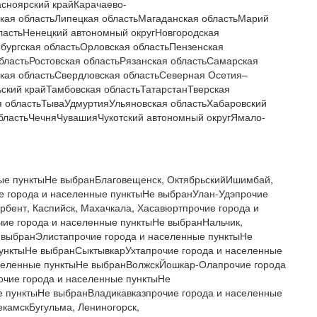
асноярский крайКарачаево-
кая областьЛипецкая областьМагаданская областьМарий
астьНенецкий автономный округНовгородская
бургская областьОрловская областьПензенская
бластьРостовская областьРязанская областьСамарская
ская областьСвердловская областьСеверная Осетия–
ский крайТамбовская областьТатарстанТверская
я областьТываУдмуртияУльяновская областьХабаровский
бластьЧечняЧувашияЧукотский автономный округЯмало-
ные пунктыНе выбранБлаговещенск, ОктябрьскийИшимбай,
е города и населенные пунктыНе выбранУлан-Удэпрочие
рбент, Каспийск, Махачкала, Хасавюртпрочие города и
ие города и населенные пунктыНе выбранНальчик,
 выбранЭлистапрочие города и населенные пунктыНе
пунктыНе выбранСыктывкарУхтапрочие города и населенные
селенные пунктыНе выбранВолжскЙошкар-Олапрочие города
очие города и населенные пунктыНе
е пунктыНе выбранВладикавказпрочие города и населенные
камскБугульма, Лениногорск,