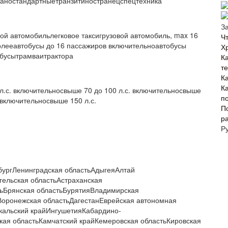
аностандартныетранзитиностранецспецтехника
З
й автомобильлегковое таксигрузовой автомобиль, max 16
Ч
болееавтобусы до 16 пассажиров включительноавтобусы
Х
бусытрамваитрактора
К
т
К
К
л.с. включительносвыше 70 до 100 л.с. включительносвыше
п
 включительносвыше 150 л.с.
П
р
Р
бургЛенинградская областьАдыгеяАлтай
гельская областьАстраханская
тьБрянская областьБурятияВладимирская
ьВоронежская областьДагестанЕврейская автономная
йкальский крайИнгушетияКабардино-
ая областьКамчатский крайКемеровская областьКировская