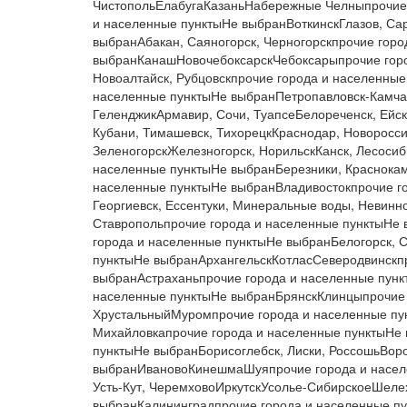
ЧистопольЕлабугаКазаньНабережные Челныпрочие 
и населенные пунктыНе выбранВоткинскГлазов, Са
выбранАбакан, Саяногорск, Черногорскпрочие гор
выбранКанашНовочебоксарскЧебоксарыпрочие горо
Новоалтайск, Рубцовскпрочие города и населенны
населенные пунктыНе выбранПетропавловск-Камча
ГеленджикАрмавир, Сочи, ТуапсеБелореченск, Ейск,
Кубани, Тимашевск, ТихорецкКраснодар, Новоросс
ЗеленогорскЖелезногорск, НорильскКанск, Лесосиб
населенные пунктыНе выбранБерезники, Краснока
населенные пунктыНе выбранВладивостокпрочие г
Георгиевск, Ессентуки, Минеральные воды, Невинн
Ставропольпрочие города и населенные пунктыНе
города и населенные пунктыНе выбранБелогорск, 
пунктыНе выбранАрхангельскКотласСеверодвинскп
выбранАстраханьпрочие города и населенные пунк
населенные пунктыНе выбранБрянскКлинцыпрочие 
ХрустальныйМуромпрочие города и населенные п
Михайловкапрочие города и населенные пунктыНе
пунктыНе выбранБорисоглебск, Лиски, РоссошьВор
выбранИвановоКинешмаШуяпрочие города и населен
Усть-Кут, ЧеремховоИркутскУсолье-СибирскоеШеле
выбранКалининградпрочие города и населенные п