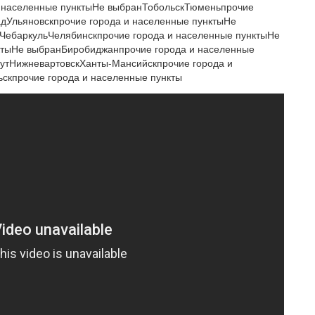
и населенные пунктыНе выбранТобольскТюменьпрочие
дУльяновскпрочие города и населенные пунктыНе
 ЧебаркульЧелябинскпрочие города и населенные пунктыНе
ктыНе выбранБиробиджанпрочие города и населенные
утНижневартовскХанты-Мансийскпрочие города и
скпрочие города и населенные пункты