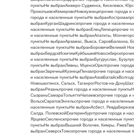
пунктыНе выбранАнжеро-Судженск, Киселевск, Юрг
ПрокопьевскКемеровоНовокузнецкпрочие города и
города и населенные пунктыНе выбранКостромапро
выбранКурганШадринскпрочие города и населенны
населенные пунктыНе выбранЕлецЛипецкпрочие го
и населенные пунктыНе выбранАпатиты, Мончегор
пунктыНе выбранАрзамас, Выкса, СаровБалахна, Б
населенные пунктыНе выбранБоровичиВеликий Нов
выбранБердскИскитимКуйбышевНовосибирскпрочие 
и населенные пунктыНе выбранБугуруслан, Бузулу
пунктыНе выбранЛивны, МценскОрелпрочие города
выбранЗаречныйКузнецкПензапрочие города и нас
и населенные пунктыНе выбранАзовБатайскВолгодон
Новошахтинск, Сальск, ТаганрогРостов-на-ДонуШа
выбранРязаньпрочие города и населенные пункты
СызраньСамараТольяттиЧапаевскпрочие города и 
ВольскСаратовЭнгельспрочие города и населенны
населенные пунктыНе выбранАсбест, РевдаБерезов
Салда, ПолевскойЕкатеринбургпрочие города и на
ЯрцевоСмоленскпрочие города и населенные пунк
пунктыНе выбранВышний Волочек, Кимры, РжевТве
выбранСеверскТомскпрочие города и населенные 