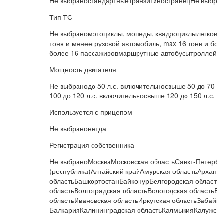
Не выбраностандартныетранзитиностранецНе выбр
Тип ТС
Не выбраномотоциклы, мопеды, квадроциклылегково
тонн и менеегрузовой автомобиль, max 16 тонн и 
более 16 пассажировмаршрутные автобусытроллей
Мощность двигателя
Не выбранодо 50 л.с. включительносвыше 50 до 70 
100 до 120 л.с. включительносвыше 120 до 150 л.с.
Используется с прицепом
Не выбранонетда
Регистрация собственника
Не выбраноМоскваМосковская областьСанкт-Петер
(республика)Алтайский крайАмурская областьАрхан
областьБашкортостанБайконурБелгородская облас
областьВолгоградская областьВологодская област
областьИвановская областьИркутская областьЗаба
БалкарияКалининградская областьКалмыкияКалужск