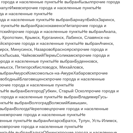
города и населенные пунктыНе выбранКызылпрочие города
рапулИжевскпрочие города и населенные пунктыНе
ода и населенные пунктыНе
да и населенные пунктыНе выбранБарнаулБийскЗаринск,
е пунктыНе выбранКраснокаменскЧитапрочие города и
тскийпрочие города и населенные пунктыНе выбранАнапа,
 Кропоткин, Крымск, Курганинск, Лабинск, Славянск-на-
ийскпрочие города и населенные пунктыНе выбранАчинск,
ирск, Минусинск, НазаровоКрасноярскпрочие города и
мскЛысьва, ЧайковскийПермьСоликамскпрочие города и
орода и населенные пунктыНе выбранБуденновск,
омысск, ПятигорскКисловодск, Михайловск,
 выбранАмурскКомсомольск-на-АмуреХабаровскпрочие
СвободныйБлаговещенскпрочие города и населенные
рочие города и населенные пунктыНе
тыНе выбранБелгородГубкин, Старый Осколпрочие города и
города и населенные пунктыНе выбранВладимирГусь-
унктыНе выбранВолгоградВолжскийКамышин,
 выбранВологдаЧереповецпрочие города и населенные
онежпрочие города и населенные пунктыНе
ные пунктыНе выбранАнгарскБратск, Тулун, Усть-Илимск,
ховпрочие города и населенные пунктыНе
унктыНе выбранКалугаОбнинскпрочие города и населенные