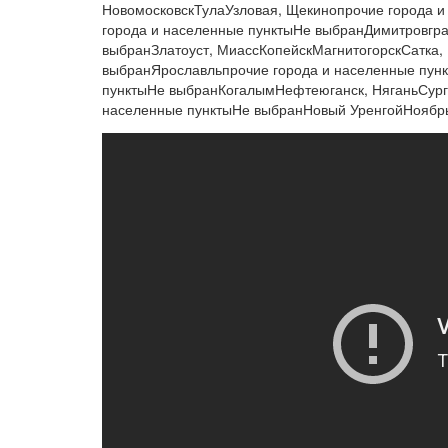
НовомосковскТулаУзловая, Щекинопрочие города 
города и населенные пунктыНе выбранДимитровгра
выбранЗлатоуст, МиассКопейскМагнитогорскСатка,
выбранЯрославльпрочие города и населенные пун
пунктыНе выбранКогалымНефтеюганск, НяганьСург
населенные пунктыНе выбранНовый УренгойНоябрь