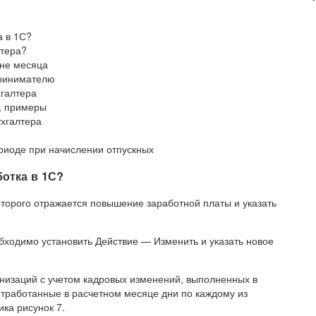
а в 1С?
лтера?
ине месяца
принимателю
хгалтера
а, примеры
ухгалтера
риоде при начислении отпускных
ботка в 1С?
оторого отражается повышение заработной платы и указать
бходимо установить Действие — Изменить и указать новое
анизаций с учетом кадровых изменений, выполненных в
тработанные в расчетном месяце дни по каждому из
ка рисунок 7.