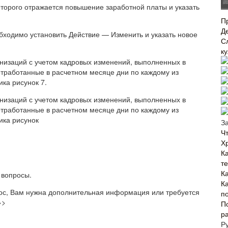
оторого отражается повышение заработной платы и указать
П
Д
бходимо установить Действие — Изменить и указать новое
С
к
анизаций с учетом кадровых изменений, выполненных в
тработанные в расчетном месяце дни по каждому из
ка рисунок 7.
анизаций с учетом кадровых изменений, выполненных в
тработанные в расчетном месяце дни по каждому из
ика рисунок
З
Ч
Х
К
т
К
 вопросы.
К
рос, Вам нужна дополнительная информация или требуется
п
>>
П
р
Р