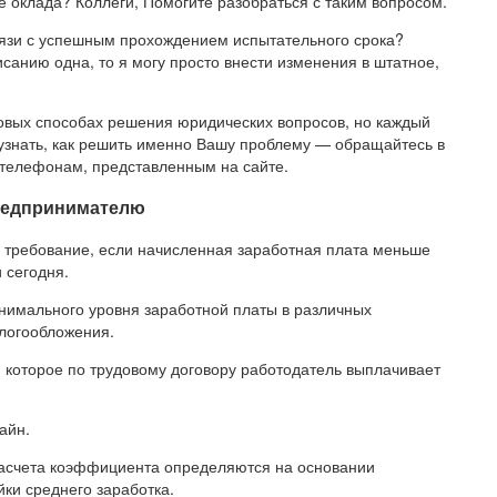
 оклада? Коллеги, Помогите разобраться с таким вопросом.
язи с успешным прохождением испытательного срока?
санию одна, то я могу просто внести изменения в штатное,
повых способах решения юридических вопросов, но каждый
 узнать, как решить именно Вашу проблему — обращайтесь в
 телефонам, представленным на сайте.
предпринимателю
о требование, если начисленная заработная плата меньше
 сегодня.
нимального уровня заработной платы в различных
алогообложения.
 которое по трудовому договору работодатель выплачивает
айн.
расчета коэффициента определяются на основании
ки среднего заработка.