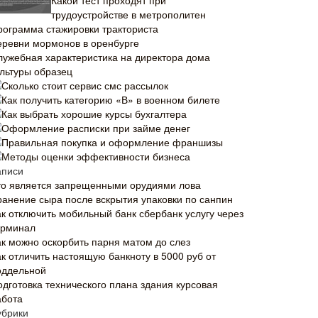
Какой тест проходят при
трудоустройстве в метрополитен
рограмма стажировки тракториста
еревни мормонов в оренбурге
лужебная характеристика на директора дома
ультуры образец
Сколько стоит сервис смс рассылок
Как получить категорию «В» в военном билете
Как выбрать хорошие курсы бухгалтера
Оформление расписки при займе денег
Правильная покупка и оформление франшизы
Методы оценки эффективности бизнеса
аписи
то является запрещенными орудиями лова
ранение сыра после вскрытия упаковки по санпин
ак отключить мобильный банк сбербанк услугу через
ерминал
ак можно оскорбить парня матом до слез
ак отличить настоящую банкноту в 5000 руб от
оддельной
одготовка технического плана здания курсовая
абота
убрики