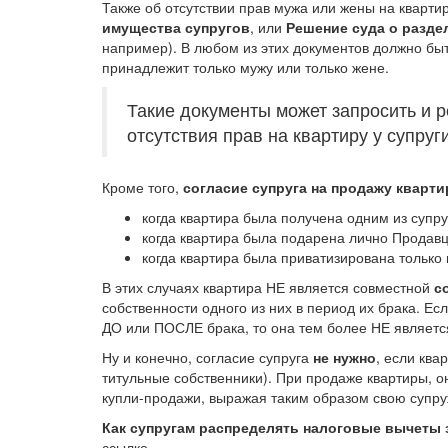
Также об отсутствии прав мужа или жены на кварти
имущества супругов
, или
Решение суда о разде
например). В любом из этих документов должно быть
принадлежит только мужу или только жене.
Такие документы может запросить и р
отсутствия прав на квартиру у супруг
Кроме того,
согласие супруга на продажу кварт
когда квартира была получена одним из супру
когда квартира была подарена лично Продавц
когда квартира была приватизирована только н
В этих случаях квартира НЕ является совместной
с
собственности одного из них в период их брака. Ес
ДО или ПОСЛЕ брака, то она тем более НЕ являетс
Ну и конечно, согласие супруга
не нужно
, если ква
титульные собственники). При продаже квартиры, о
купли-продажи, выражая таким образом свою супру
Как супругам распределять налоговые вычеты 
ссылке.