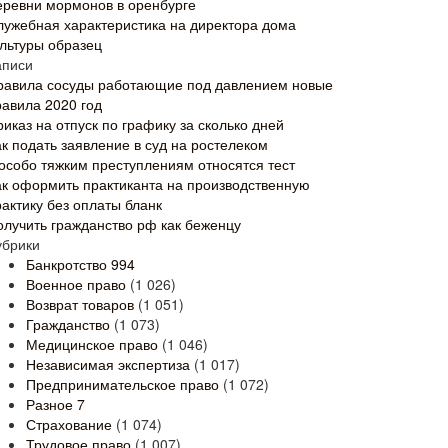
еревни мормонов в оренбурге
лужебная характеристика на директора дома
ультуры образец
аписи
равила сосуды работающие под давлением новые
равила 2020 год
иказ на отпуск по графику за сколько дней
ак подать заявление в суд на ростелеком
 особо тяжким преступлениям относятся тест
ак оформить практиканта на производственную
рактику без оплаты бланк
олучить гражданство рф как беженцу
убрики
Банкротство
994
Военное право
(1 026)
Возврат товаров
(1 051)
Гражданство
(1 073)
Медицинское право
(1 046)
Независимая экспертиза
(1 017)
Предпринимательское право
(1 072)
Разное
7
Страхование
(1 074)
Трудовое право
(1 007)