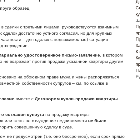
Д
С
к
З
П
я в сделки с третьими лицами, руководствуются взаимным
п
 сделок достаточно устного согласия, но для крупных
Пр
 частности – для сделок с недвижимостью) ситуация
К
одтверждение.
К
тариально удостоверенное
письмо-заявление, в котором
К
то не возражает против продажи указанной квартиры другим
п
П
Р
сновано на обоюдном праве мужа и жены распоряжаться
местной собственности супругов – см. по ссылке в
гласие
вместе с
Договором купли-продажи квартиры
о согласия супруга
на продажу квартиры
ужа или жены на отчуждение недвижимости
не было
спорить совершенную сделку в суде.
ом не предусмотрен (т.е. оно бессрочное), если срок прямо