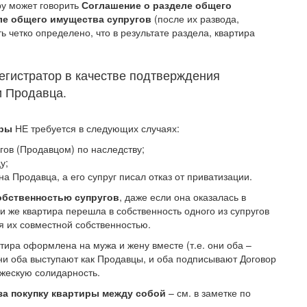
ру может говорить
Соглашение о разделе общего
ле общего имущества супругов
(после их развода,
 четко определено, что в результате раздела, квартира
егистратор в качестве подтверждения
и Продавца.
иры
НЕ требуется в следующих случаях:
гов (Продавцом) по наследству;
у;
а Продавца, а его супруг писал отказ от приватизации.
обственностью супругов
, даже если она оказалась в
ли же квартира перешла в собственность одного из супругов
я их совместной собственностью.
ртира оформлена на мужа и жену вместе (т.е. они оба –
ни оба выступают как Продавцы, и оба подписывают Договор
жескую солидарность.
за покупку квартиры между собой
– см. в заметке по