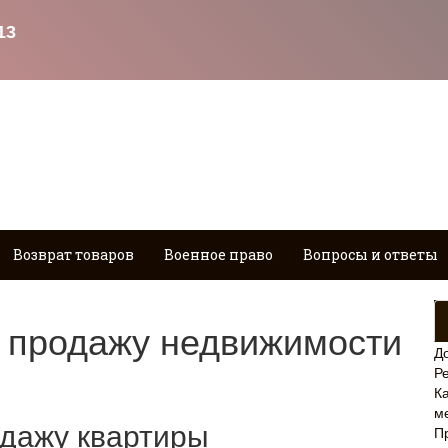
Возврат товаров
Военное право
Вопросы и ответы
а продажу недвижимости
Д
Р
Ка
м
одажу квартиры
П