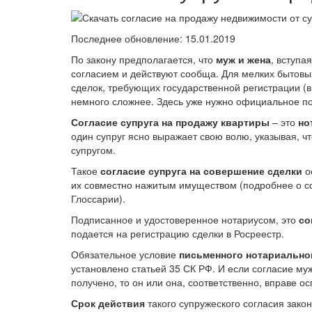
Последнее обновление: 15.01.2019
По закону предполагается, что
муж и жена
, вступа
согласием и действуют сообща. Для мелких бытовых
сделок, требующих государственной регистрации (в
немного сложнее. Здесь уже нужно официальное п
Согласие супруга на продажу квартиры
– это
но
один супруг ясно выражает свою волю, указывая, ч
супругом.
Такое
согласие супруга на совершение сделки
о
их совместно нажитым имуществом (подробнее о сов
Глоссарии).
Подписанное и удостоверенное нотариусом, это
со
подается на регистрацию сделки в Росреестр.
Обязательное условие
письменного нотариальног
установлено статьей 35 СК РФ. И если согласие м
получено, то он или она, соответственно, вправе о
Срок действия
такого супружеского согласия закон