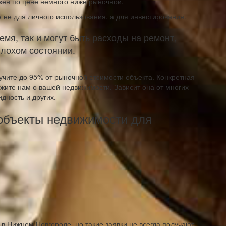
ожен по цене немного ниже рыночной.
я не для личного использования, а для инвестирования.
мя, так и могут быть расходы на ремонт,
плохом состоянии.
учите до 95% от рыночной стоимости объекта. Конкретная
ажите нам о вашей недвижимости. Зависит она от многих
идность и других.
объекты недвижимости для
 в Нижнем Новгороде, но такие заявки не всегда получают