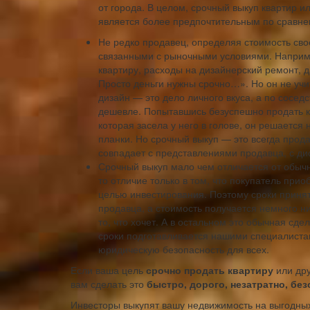
от города. В целом, срочный выкуп квартир 
является более предпочтительным по сравне
Не редко продавец, определяя стоимость сво
связанными с рыночными условиями. Наприме
квартиру, расходы на дизайнерский ремонт, д
Просто деньги нужны срочно…». Но он не учи
дизайн — это дело личного вкуса, а по сосед
дешевле. Попытавшись безуспешно продать к
которая засела у него в голове, он решается
планки. Но срочный выкуп — это всегда прод
совпадает с представлениями продавца, с дис
Срочный выкуп мало чем отличается от обычн
то отличие только в том, что покупатель при
целью инвестирования. Поэтому сроки приня
продавца, а стоимость получается немного н
то, что хочет. А в остальном это обычная сд
сроки подготавливается нашими специалиста
юридическую безопасность для всех.
Если ваша цель
срочно продать квартиру
или дру
вам сделать это
быстро, дорого, незатратно, бе
Инвесторы выкупят вашу недвижимость на выгодных