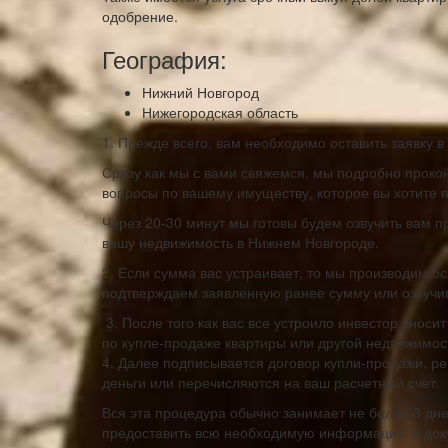
одобрение.
География:
Нижний Новгород
Нижегородская область
1. Прежде всего, вам необходимо оставить заявку 
Сразу как мы с вами свяжемся, мы подробно проко
вопросы по вашему имуществу, которое вы хотите п
Через 20-30 минут мы готовы будем озвучить вам п
вашу недвижимость в Нижнем Новгороде.
2. Если сумма вас устраивает, то мы производим о
подтверждаем заявленную ранее сумму или озвучи
3. После того как вас все устроило инвестор внос
по купле-продаже квартиры или другой недвижимос
4. Далее подписывается договор купли-продажи, ре
деньги или перечисляются на ваш расчетный счет.
Вся эта процедура обычно занимает не более 3 дней
предоставить всю необходимую информацию и док