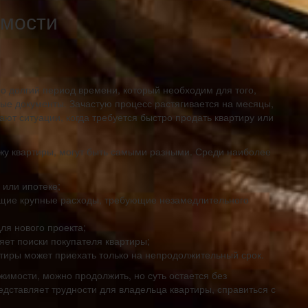
имости
 долгий период времени, который необходим для того,
ые документы. Зачастую процесс растягивается на месяцы,
кают ситуации, когда требуется быстро продать квартиру или
жу квартиры, могут быть самыми разными. Среди наиболее
 или ипотеке;
щие крупные расходы, требующие незамедлительного
ля нового проекта;
яет поиски покупателя квартиры;
ртиры может приехать только на непродолжительный срок.
имости, можно продолжить, но суть остается без
ставляет трудности для владельца квартиры, справиться с