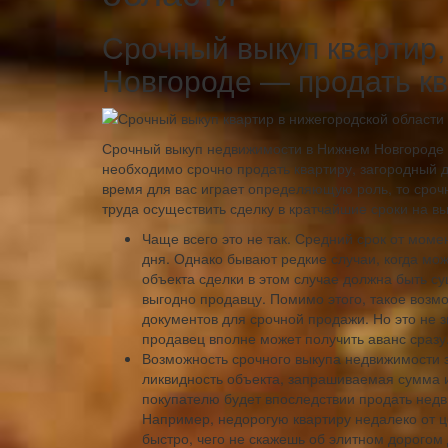
Срочный выкуп квартир
Новгороде — продать кв
Срочный выкуп недвижимости в Нижнем Новгороде 
необходимо срочно продать квартиру, загородный 
время для вас играет определяющую роль, то срочн
труда осуществить сделку в кратчайшие сроки на в
Чаще всего это не так. Средний срок от моме
дня. Однако бывают редкие случаи, когда мо
объекта сделки в этом случае должна быть су
выгодно продавцу. Помимо этого, такое возмо
документов для срочной продажи. Но это не з
продавец вполне может получить аванс сразу
Возможность срочного выкупа недвижимости 
ликвидность объекта, запрашиваемая сумма 
покупателю будет впоследствии продать недв
Например, недорогую квартиру недалеко от 
быстро, чего не скажешь об элитном дорогом