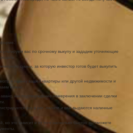
в форме.
нсультируем вас по срочному выкупу и зададим уточняющие
родать.
римерную сумму, за которую инвестор готов будет выкупить
смотр и оценку вашей квартиры или другой недвижимости и
ваем новую.
ит аванс, как подтверждение намерения в заключении сделки
ти.
гистрируется его в рег. палате и вам выдаются наличные
, но это зависит и от того насколько быстро вы сможете
ументы.