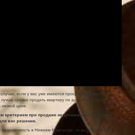
случае, если у вас уже имеются просрочки по ипотеке и
 лучше срочно продать квартиру по адекватной цене, так как
 низкой цене.
м критерием при продаже недвижимости, то услуга
для вас решение.
ую недвижимость в Нижнем Новгороде, то вы должны быть