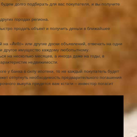
 будем долго подбирать для вас покупателя, и вы получите
ругих городах региона.
стро продать объект и получить деньги в ближайшее
 на «Avito» или другие доски объявлений, отвечать на одни
или другое имущество каждому любопытному.
я на несколько месяцев, а иногда даже на годы, в
характеристик недвижимости.
оге у банка в силу ипотеки, то не каждый покупатель будет
может отпугнуть необходимость предварительного погашения
срочного выкупа придется вам кстати – инвестор погасит