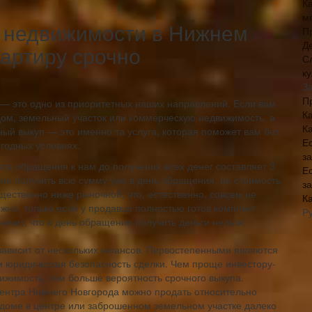
Ка
м
, недвижимости в Нижнем
П
Д
артиру срочно
С
к
З
П
— это одно из приоритетных наших направлений. Если вам
Ка
дом, земельный участок или коммерческую недвижимость, а
К
ый выкуп — это именно та услуга, которая поможет вам без
Е
ыгодных условиях.
з
нта обращения к нам до получения всех денег составляет 3
Е
жно получить всю сумму уже в день обращения, но стоимость
з
щественно ниже рыночной, что, естественно, совсем не
К
жно, только если у продавца полностью готов комплект
Р
начит, что в день обращения получить деньги нельзя:
.
зависит от нескольких нюансов. Первостепенными являются
и юридическая безопасность сделки. Чем проще инвестору-
ижимость, тем больше вероятность срочного выкупа.
центра Нижнего Новгорода можно продать относительно
 доме в центре или заброшенном земельном участке далеко