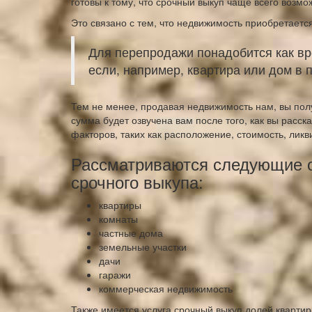
готовы к тому, что срочный выкуп чаще всего возм
Это связано с тем, что недвижимость приобретаетс
Для перепродажи понадобится как вре
если, например, квартира или дом в 
Тем не менее, продавая недвижимость нам, вы пол
сумма будет озвучена вам после того, как вы расск
факторов, таких как расположение, стоимость, ликв
Рассматриваются следующие 
срочного выкупа:
квартиры
комнаты
частные дома
земельные участки
дачи
гаражи
коммерческая недвижимость
Также имеется услуга срочный выкуп долей квартир