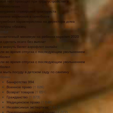
кой тест проходят при трудоустройстве в
етрополитен
рограмма стажировки тракториста
еревни мормонов в оренбурге
лужебная характеристика на директора дома
ультуры образец
аписи
рожиточный минимум на ребенка карелия 2020
к сделать осаго без выплат
ак вернуть билет аэрофлот онлайн
сли во время отпуска с последующим увольнением
аболел
сли во время отпуска с последующим увольнением
аболел
ак мыть посуду в детском саду по санпину
убрики
Банкротство
994
Военное право
(1 026)
Возврат товаров
(1 051)
Гражданство
(1 073)
Медицинское право
(1 046)
Независимая экспертиза
(1 017)
Предпринимательское право
(1 072)