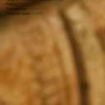
Разное
7
Страхование
(1 074)
Трудовое право
(1 007)