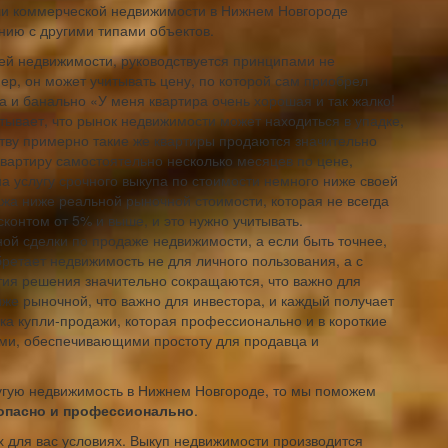
или коммерческой недвижимости в Нижнем Новгороде
нию с другими типами объектов.
ей недвижимости, руководствуется принципами не
р, он может учитывать цену, по которой сам приобрел
а и банально «У меня квартира очень хорошая и так жалко!
тывает, что рынок недвижимости может находиться в упадке,
ству примерно такие же квартиры продаются значительно
вартиру самостоятельно несколько месяцев по цене,
 на услугу срочного выкупа по стоимости немного ниже своей
ажа ниже реальной рыночной стоимости, которая не всегда
контом от 5% и выше, и это нужно учитывать.
ой сделки по продаже недвижимости, а если быть точнее,
обретает недвижимость не для личного пользования, а с
тия решения значительно сокращаются, что важно для
иже рыночной, что важно для инвестора, и каждый получает
елка купли-продажи, которая профессионально и в короткие
ми, обеспечивающими простоту для продавца и
гую недвижимость в Нижнем Новгороде, то мы поможем
зопасно и профессионально
.
 для вас условиях. Выкуп недвижимости производится