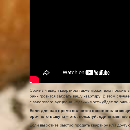
Срочный выкуп квартиры также может вам помочь в 
банк грозится забрать вашу квартиру. В этом случае
с залогового аукциона недвижимость уйдет по очень
Если для вас время является основополагающи
срочного выкупа – это, пожалуй, единственное 
Если вы хотите быстро продать квартиру или друг