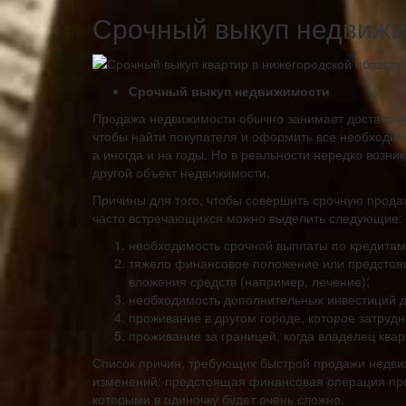
Срочный выкуп недвиж
Срочный выкуп недвижимости
Продажа недвижимости обычно занимает достаточно
чтобы найти покупателя и оформить все необходим
а иногда и на годы. Но в реальности нередко возни
другой объект недвижимости.
Причины для того, чтобы совершить срочную прода
часто встречающихся можно выделить следующие:
необходимость срочной выплаты по кредитам
тяжело финансовое положение или предстоя
вложения средств (например, лечение);
необходимость дополнительных инвестиций д
проживание в другом городе, которое затрудн
проживание за границей, когда владелец ква
Список причин, требующих быстрой продажи недвиж
изменений: предстоящая финансовая операция пред
которыми в одиночку будет очень сложно.