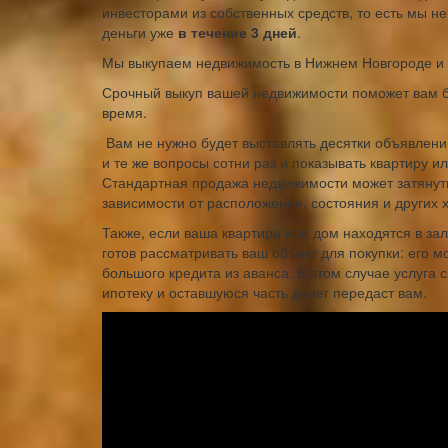
инвесторами из собственных средств, то есть мы не
деньги уже
в течение 3 дней
.
Мы выкупаем недвижимость в Нижнем Новгороде и д
Срочный выкуп вашей недвижимости поможет вам бы
время.
Вам не нужно будет выставлять десятки объявлений
и те же вопросы сотни раз и показывать квартиру 
Стандартная продажа недвижимости может затянутьс
зависимости от расположения, состояния и других 
Также, если ваша квартира или дом находятся в зал
готов рассматривать ваш объект для покупки: его 
большого кредита из аванса. В этом случае услуга 
ипотеку и оставшуюся часть денег передаст вам.