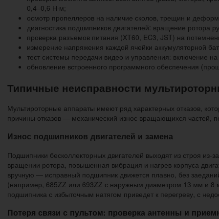
0,4–0,6 Н·м;
осмотр пропеллеров на наличие сколов, трещин и дефор
диагностика подшипников двигателей: вращение ротора р
проверка разъемов питания (XT60, EC3, JST) на потемне
измерение напряжения каждой ячейки аккумуляторной бат
тест системы передачи видео и управления: включение на 
обновление встроенного программного обеспечения (прош
Типичные неисправности мультироторн
Мультироторные аппараты имеют ряд характерных отказов, кот
причины отказов — механический износ вращающихся частей, п
Износ подшипников двигателей и замена
Подшипники бесколлекторных двигателей выходят из строя из-з
вращении ротора, повышенная вибрация и нагрев корпуса двига
вручную — исправный подшипник движется плавно, без заеданий
(например, 685ZZ или 693ZZ с наружным диаметром 13 мм и 8 м
подшипника с избыточным натягом приведет к перегреву, с недо
Потеря связи с пультом: проверка антенны и прием