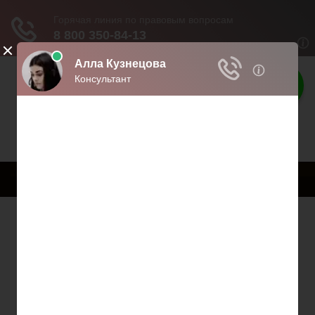
Твои права
Права граждан России
Меню
Главная
Страхование
Гражданство
Возврат товаров