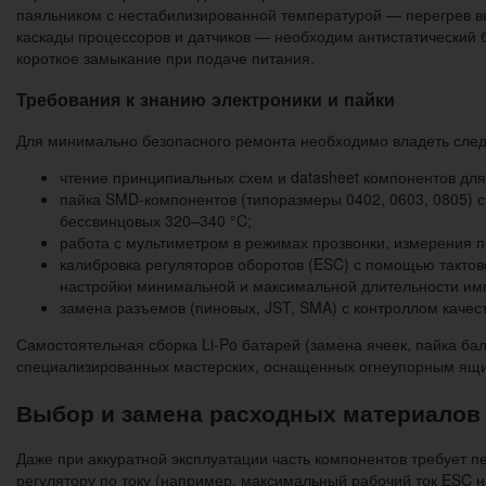
паяльником с нестабилизированной температурой — перегрев вы
каскады процессоров и датчиков — необходим антистатический 
короткое замыкание при подаче питания.
Требования к знанию электроники и пайки
Для минимально безопасного ремонта необходимо владеть сл
чтение принципиальных схем и datasheet компонентов для
пайка SMD-компонентов (типоразмеры 0402, 0603, 0805) 
бессвинцовых 320–340 °C;
работа с мультиметром в режимах прозвонки, измерения п
калибровка регуляторов оборотов (ESC) с помощью тактов
настройки минимальной и максимальной длительности им
замена разъемов (пиновых, JST, SMA) с контроллом качест
Самостоятельная сборка Li-Po батарей (замена ячеек, пайка ба
специализированных мастерских, оснащенных огнеупорным ящ
Выбор и замена расходных материалов 
Даже при аккуратной эксплуатации часть компонентов требует 
регулятору по току (например, максимальный рабочий ток ESC н