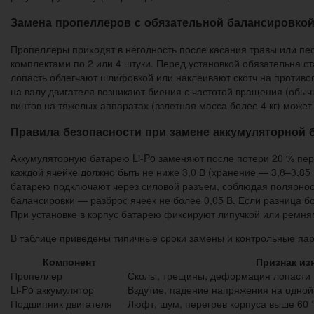
Замена пропеллеров с обязательной балансировко
Пропеллеры приходят в негодность после касания травы или пе
комплектами по 2 или 4 штуки. Перед установкой обязательна 
лопасть облегчают шлифовкой или наклеивают скотч на противо
на валу двигателя возникают биения с частотой вращения (обыч
винтов на тяжелых аппаратах (взлетная масса более 4 кг) може
Правила безопасности при замене аккумуляторной 
Аккумуляторную батарею Li-Po заменяют после потери 20 % пер
каждой ячейке должно быть не ниже 3,0 В (хранение — 3,8–3,8
батарею подключают через силовой разъем, соблюдая полярнос
балансировки — разброс ячеек не более 0,05 В. Если разница б
При установке в корпус батарею фиксируют липучкой или ремня
В таблице приведены типичные сроки замены и контрольные па
Компонент
Признак из
Пропеллер
Сколы, трещины, деформация лопасти
Li-Po аккумулятор
Вздутие, падение напряжения на одной 
Подшипник двигателя
Люфт, шум, перегрев корпуса выше 60 