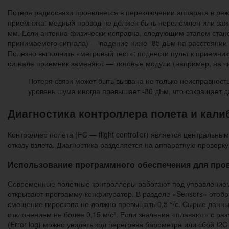
Потеря радиосвязи проявляется в переключении аппарата в реж
приемника: медный провод не должен быть переломлен или зажа
мм. Если антенна физически исправна, следующим этапом стано
принимаемого сигнала) — падение ниже -85 дБм на расстоянии 
Полезно выполнить «метровый тест»: поднести пульт к приемник
сигнале приемник заменяют — типовые модули (например, на чи
Потеря связи может быть вызвана не только неисправность
уровень шума иногда превышает -80 дБм, что сокращает д
Диагностика контроллера полета и кали
Контроллер полета (FC — flight controller) является централь
отказу взлета. Диагностика разделяется на аппаратную проверк
Использование программного обеспечения для про
Современные полетные контроллеры работают под управлением от
открывают программу-конфигуратор. В разделе «Sensors» отобр
смещение гироскопа не должно превышать 0,5 °/с. Сырые данные
отклонением не более 0,15 м/с². Если значения «плавают» с раз
(Error log) можно увидеть код перегрева барометра или сбой I2