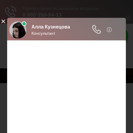
Твои права
Права граждан России
Меню
Главная
Страхование
Гражданство
Возврат товаров