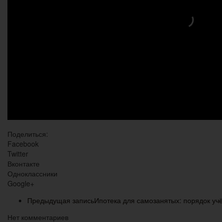
Поделиться:
Facebook
Twitter
Вконтакте
Одноклассники
Google+
Предыдущая запись
Ипотека для самозанятых: порядок уч
Нет комментариев