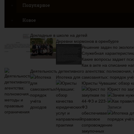
Популярное
Новое
Докладные в школе на детей
Деревни мормонов в оренбурге
Решение задач по экологи
Служебная характеристика
Какие вопросы задает пси
Как в акте на списание н
Деятельность детективного агентства: полномочия,
Ипотека для самозанятых: порядок учё
Юристы Чувашии: обзор ка
Юрист по зак
Зачем нуж
Как прави
Записи