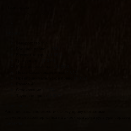
Твои права
Права граждан России
Рубрики
Банкротство
994
Военное право
(1 026)
Возврат товаров
(1 051)
Гражданство
(1 073)
Медицинское право
(1 046)
Независимая экспертиза
(1 017)
Предпринимательское право
(1 072)
Разное
46
Страхование
(1 074)
Трудовое право
(1 007)
Популярное
Решение задач по экологическому праву с ответами
Служебная характеристика на директора дома культуры образец
Контакты