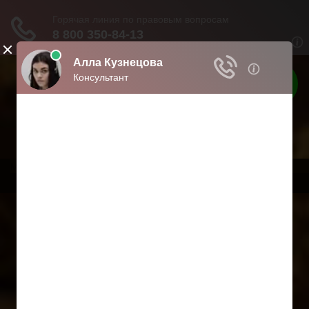
Твои права
Права граждан России
Меню
Главная
Страхование
Гражданство
Возврат товаров