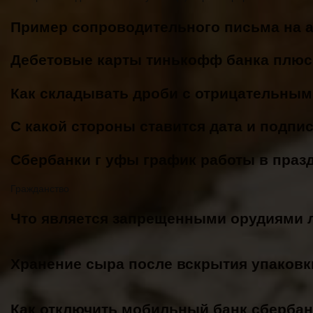
Пример сопроводительного письма на 
Дебетовые карты тинькофф банка плю
Как складывать дроби с отрицательным
С какой стороны ставится дата и подпи
Сбербанки г уфы график работы в праз
Гражданство
Что является запрещенными орудиями 
Хранение сыра после вскрытия упаковк
Как отключить мобильный банк сбербан