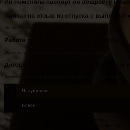
Ип поменяла паспорт по аощрасту в нал
Приказ на отзыв из отпуска с выплатой
Военное право
Работа методиста в доу обязанности
Должностные обязанности методиста доу в соответствии с фгос Зд
Договора об образовательных услугах 
Детские развивающие центры без лицензии | ОКВЭД для детского 
Популярное
Новое
Решение задач по экологическому праву с ответами
Служебная характеристика на директора дома культуры образец