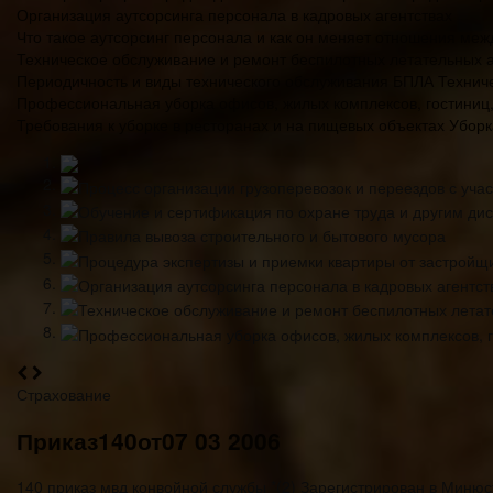
Организация аутсорсинга персонала в кадровых агентствах
Что такое аутсорсинг персонала и как он меняет отношения меж
Техническое обслуживание и ремонт беспилотных летательных 
Периодичность и виды технического обслуживания БПЛА Технич
Профессиональная уборка офисов, жилых комплексов, гостиниц,
Требования к уборке в ресторанах и на пищевых объектах Уборк
Страхование
Приказ140от07 03 2006
140 приказ мвд конвойной службы *(2) Зарегистрирован в Минюст