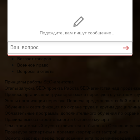
Военное право
Вопросы и ответы
Главная
Страхование
Гражданство
Возврат товаров
Военное право
Вопросы и ответы
Принципы работы SEO-агентства
Этапы запуска SEO-проекта Работа SEO-агентства над продвиже
Процесс организации грузоперевозок и переездов с участием гру
Этапы организации переезда Переезд представляет собой многос
Обучение и сертификация по охране труда и другим дисциплин
Обязательные программы дополнительного обучения по охране 
Правила вывоза строительного и бытового мусора
Чем строительный мусор отличается от бытового Основное разл
Процедура экспертизы и приемки квартиры от застройщика
Осмотр квартиры перед подписанием акта приема-передачи Проц