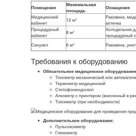
Минимальная
Помещение
Оснащение
площадь
Медицинский
Раковина, мед
12 м²
кабинет
аптечка
Процедурный
Холодильник д
8 м²
кабинет
процедурный с
Санузел
6 м²
Раковина, унит
Требования к оборудованию
Обязательное медицинское оборудование
Тонометр механический или автоматич
Термометр медицинский
Стетофонендоскоп
Алкометр с принтером (внесенный в ре
Токсиметр (при необходимости)
Дополнительное оборудование:
Пульсоксиметр
Глюкометр