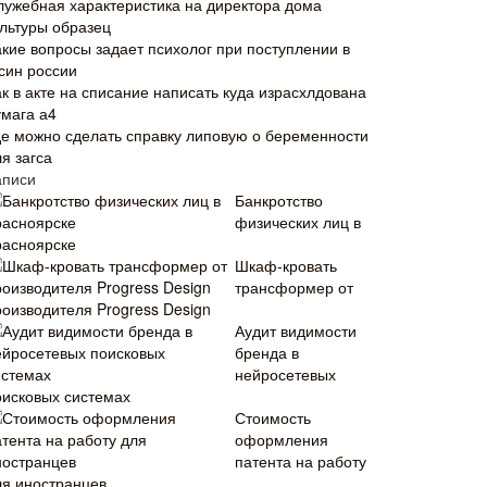
лужебная характеристика на директора дома
ультуры образец
акие вопросы задает психолог при поступлении в
син россии
ак в акте на списание написать куда израсхлдована
умага а4
де можно сделать справку липовую о беременности
я загса
аписи
Банкротство
физических лиц в
расноярске
Шкаф-кровать
трансформер от
роизводителя Progress Design
Аудит видимости
бренда в
нейросетевых
оисковых системах
Стоимость
оформления
патента на работу
ля иностранцев