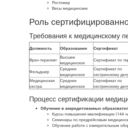
Ростомер
Весы медицинские
Роль сертифицированно
Требования к медицинскому п
Должность
Образование
Сертификат
Высшее
Врач-терапевт
Сертификат по те
медицинское
Среднее
Сертификат по
Фельдшер
медицинское
сестринскому дел
Медицинская
Среднее
Сертификат по
сестра
медицинское
сестринскому дел
Процесс сертификации медици
Обучение в аккредитованных образовате
Курсы повышения квалификации (144 ч
Семинары по предрейсовым медицинс
Обучение работе с измерительным об