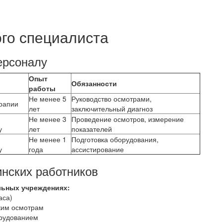
го специалиста
ерсоналу
Опыт
Обязанности
работы
Не менее 5
Руководство осмотрами,
рапии
лет
заключительный диагноз
Не менее 3
Проведение осмотров, измерение
у
лет
показателей
Не менее 1
Подготовка оборудования,
у
года
ассистирование
нских работников
льных учреждениях:
аса)
ким осмотрам
орудованием