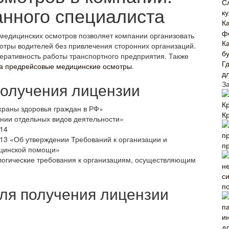
С
нного специалиста
к
К
ф
медицинских осмотров позволяет компании организовать
К
отры водителей без привлечения сторонних организаций.
б
перативность работы транспортного предприятия. Также
Г
а предрейсовые медицинские осмотры
.
дл
получения лицензии
З
храны здоровья граждан в РФ»
К
нии отдельных видов деятельности»
014
13 «Об утверждении Требований к организации и
п
ицинской помощи»
логические требования к организациям, осуществляющим
п
ля получения лицензии
д