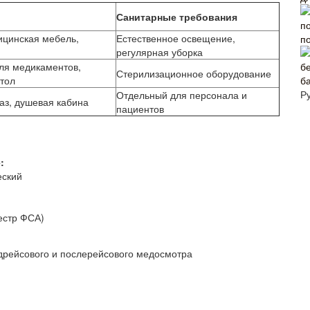
Санитарные требования
ицинская мебель,
Естественное освещение,
п
регулярная уборка
ля медикаментов,
Стерилизационное оборудование
тол
б
Р
Отдельный для персонала и
аз, душевая кабина
пациентов
:
еский
естр ФСА)