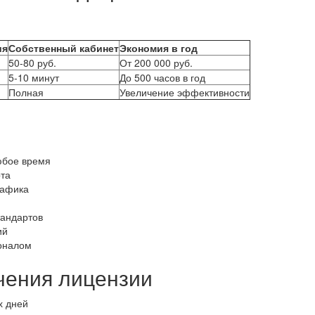
ия
Собственный кабинет
Экономия в год
50-80 руб.
От 200 000 руб.
5-10 минут
До 500 часов в год
Полная
Увеличение эффективности
юбое время
та
рафика
тандартов
ий
оналом
чения лицензии
х дней