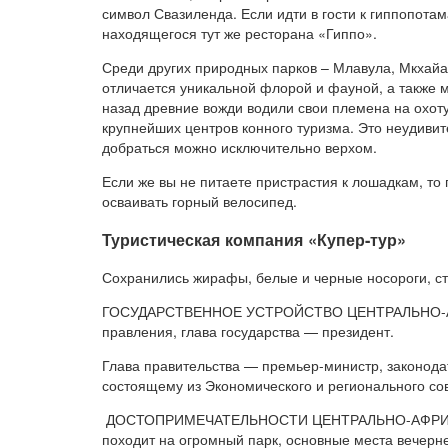
символ Свазиленда. Если идти в гости к гиппопота
находящегося тут же ресторана «Гиппо».
Среди других природных парков – Млавула, Мкхайа
отличается уникальной флорой и фауной, а также 
назад древние вожди водили свои племена на охоту
крупнейших центров конного туризма. Это неудивит
добраться можно исключительно верхом.
Если же вы не питаете пристрастия к лошадкам, то
осваивать горный велосипед.
Туристическая компания «Купер-тур»
Сохранились жирафы, белые и черные носороги, ст
ГОСУДАРСТВЕННОЕ УСТРОЙСТВО ЦЕНТРАЛЬНО-А
правления, глава государства — президент.
Глава правительства — премьер-министр, законода
состоящему из Экономического и регионального со
ДОСТОПРИМЕЧАТЕЛЬНОСТИ ЦЕНТРАЛЬНО-АФРИКАН
походит на огромный парк, основные места вечерне