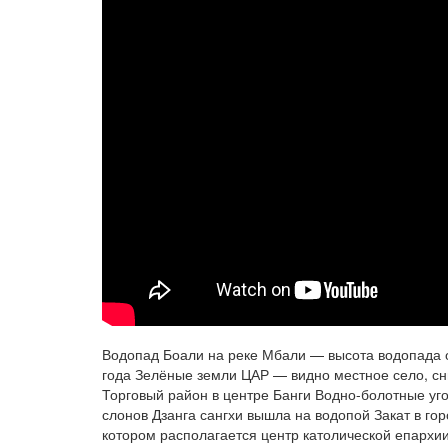
Водопад Боали на реке Мбали — высота водопада ок
года Зелёные земли ЦАР — видно местное село, сн
Торговый район в центре Банги Водно-болотные у
слонов Дзанга сангхи вышла на водопой Закат в го
котором располагается центр католической епархи