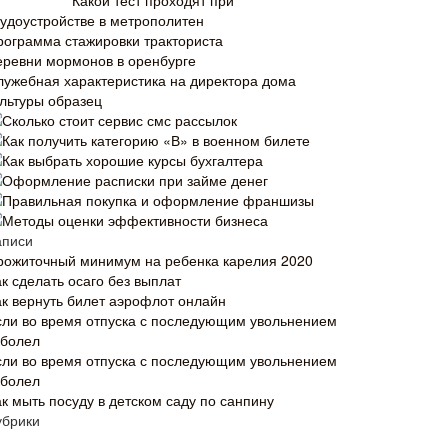
Какой тест проходят при
рудоустройстве в метрополитен
рограмма стажировки тракториста
еревни мормонов в оренбурге
лужебная характеристика на директора дома
ультуры образец
Сколько стоит сервис смс рассылок
Как получить категорию «В» в военном билете
Как выбрать хорошие курсы бухгалтера
Оформление расписки при займе денег
Правильная покупка и оформление франшизы
Методы оценки эффективности бизнеса
аписи
рожиточный минимум на ребенка карелия 2020
к сделать осаго без выплат
ак вернуть билет аэрофлот онлайн
сли во время отпуска с последующим увольнением
аболел
сли во время отпуска с последующим увольнением
аболел
ак мыть посуду в детском саду по санпину
убрики