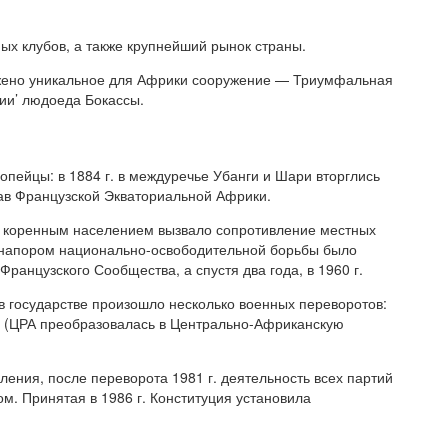
ных клубов, а также крупнейший рынок страны.
ожено уникальное для Африки сооружение — Триумфальная
ии’ людоеда Бокассы.
пейцы: в 1884 г. в междуречье Убанги и Шари вторглись
ав Французской Экваториальной Африки.
 коренным населением вызвало сопротивление местных
д напором национально-освободительной борьбы было
ранцузского Сообщества, а спустя два года, в 1960 г.
в государстве произошло несколько военных переворотов:
и (ЦРА преобразовалась в Центрально-Африканскую
ения, после переворота 1981 г. деятельность всех партий
м. Принятая в 1986 г. Конституция установила