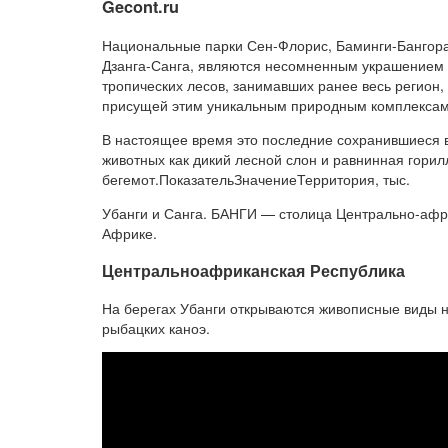
Gecont.ru
Национальные парки Сен-Флорис, Баминги-Бангоран
Дзанга-Санга, являются несомненным украшением 
тропических лесов, занимавших ранее весь регион
присущей этим уникальным природным комплексам
В настоящее время это последние сохранившиеся в
животных как дикий лесной слон и равнинная горил
бегемот.ПоказательЗначениеТерритория, тыс.
Убанги и Санга. БАНГИ — столица Центрально-афри
Африке.
Центральноафриканская Республика
На берегах Убанги открываются живописные виды н
рыбацких каноэ.