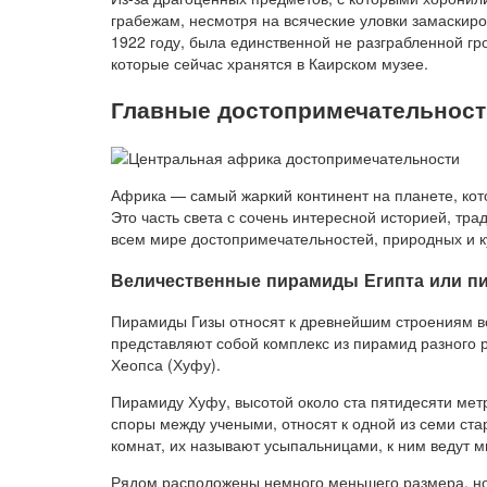
грабежам, несмотря на всяческие уловки замаскиро
1922 году, была единственной не разграбленной г
которые сейчас хранятся в Каирском музее.
Главные достопримечательнос
Африка — самый жаркий континент на планете, кот
Это часть света с сочень интересной историей, тра
всем мире достопримечательностей, природных и к
Величественные пирамиды Египта или п
Пирамиды Гизы относят к древнейшим строениям в
представляют собой комплекс из пирамид разного 
Хеопса (Хуфу).
Пирамиду Хуфу, высотой около ста пятидесяти метр
споры между учеными, относят к одной из семи ста
комнат, их называют усыпальницами, к ним ведут 
Рядом расположены немного меньшего размера, но