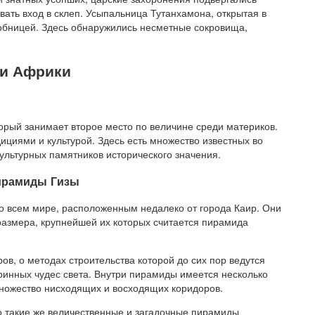
вать вход в склеп. Усыпальница Тутанхамона, открытая в
робницей. Здесь обнаружились несметные сокровища,
ти Африки
орый занимает второе место по величине среди материков.
дициями и культурой. Здесь есть множество известных во
ультурных памятников исторического значения.
ирамиды Гизы
о всем мире, расположенным недалеко от города Каир. Они
размера, крупнейшей их которых считается пирамида
ов, о методах строительства которой до сих пор ведутся
ринных чудес света. Внутри пирамиды имеется несколько
множество нисходящих и восходящих коридоров.
 такие же величественные и загадочные пирамиды