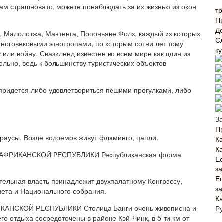
мам страшновато, можете понаблюдать за их жизнью из окон
т
П
Д
, Малолотжа, Мантенга, Попоньяне Фолз, каждый из которых
С
многовековыми этнотропами, по которым сотни лет тому
к
 или войну. Свазиленд известен во всем мире как один из
ельно, ведь к большинству туристических объектов
 придется либо удовлетвориться пешими прогулками, либо
З
П
раусы. Возле водоемов живут фламинго, цапли.
Ка
К
ФРИКАНСКОЙ РЕСПУБЛИКИ Республиканская форма
Е
з
Е
тельная власть принадлежит двухпалатному Конгрессу,
з
вета и Национального собрания.
К
СКОЙ РЕСПУБЛИКИ Столица Банги очень живописна и
Р
го отдыха сосредоточены в районе Кэй-Чинк, в 5-ти км от