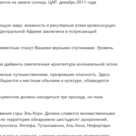
ангха на закате солнца, ЦАР, декабрь 2011 года
яющую жару, влажность и регулярные атаки кровососущих.
в Центральной Африке заключена в потрясающей
 животные станут Вашими верными спутниками. Уровень
я дайвинга симпатичная архитектура колониальной эпохи.
елые путешественники, презревшие опасность. Здесь
бщаются к местным обычаям и культуре, обзаводятся
нументом должно находиться три прохода, но пока
нования горы Эль-Корн. Долина славится множественными
 ее территории обнаружено шестьдесят захоронений,
ухотепа, Интефа, Тутанхамона, Аль-Хоха, Нефертари.
и знатных усопших, царские захоронения подвергались