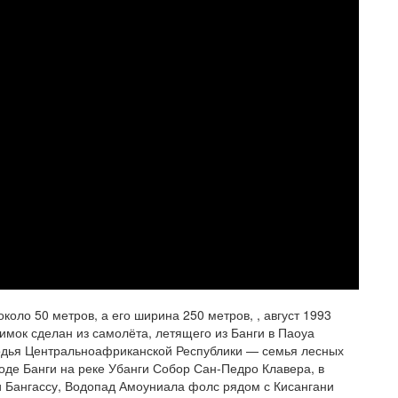
оло 50 метров, а его ширина 250 метров, , август 1993
имок сделан из самолёта, летящего из Банги в Паоуа
годья Центральноафриканской Республики — семья лесных
роде Банги на реке Убанги Собор Сан-Педро Клавера, в
и Бангассу, Водопад Амоуниала фолс рядом с Кисангани