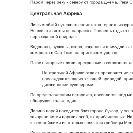
Паром через реку к северу от города Джема, Река С
Центральная Африка
Лишь стойкий путешественник готов терпеть изнур
Но все эти тяготы не напрасны. Прелесть отдыха 
первозданной природе.
Водопады, вулканы, озера, саванны и причудливые
комфорта в Сан-Томе на приличном уровне.
Плюс шикарные пляжи, прекрасные возможности дл
Центральной Африке отдают предпочтение см
наслаждаются впечатляющей природой, прио
диковинными сувенирами.
По предположениям историков, археологов, под мо
обнаружен только один.
Долина царей находится близ города Луксор, у ос
захоронениями царских особ, их приближенных. На
известнейшими из которых являются гробницы Мент
Из-за драгоценных предметов, с которыми хоронил