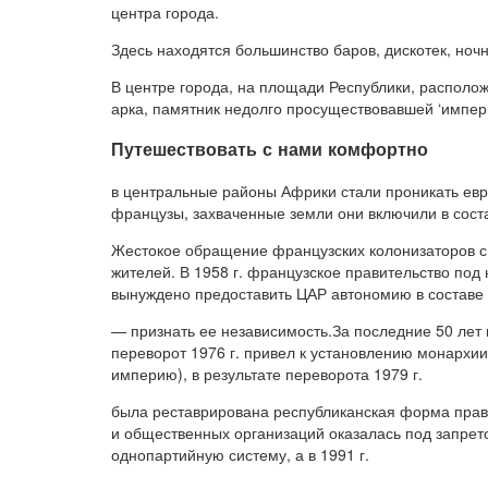
центра города.
Здесь находятся большинство баров, дискотек, ноч
В центре города, на площади Республики, распол
арка, памятник недолго просуществовавшей ‘импер
Путешествовать с нами комфортно
в центральные районы Африки стали проникать евро
французы, захваченные земли они включили в сост
Жестокое обращение французских колонизаторов с
жителей. В 1958 г. французское правительство по
вынуждено предоставить ЦАР автономию в составе Ф
— признать ее независимость.За последние 50 лет 
переворот 1976 г. привел к установлению монархи
империю), в результате переворота 1979 г.
была реставрирована республиканская форма правл
и общественных организаций оказалась под запрето
однопартийную систему, а в 1991 г.