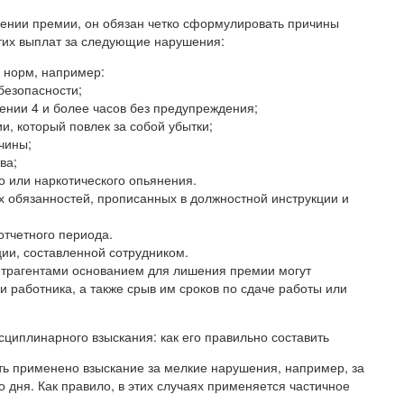
слении премии, он обязан четко сформулировать причины
тих выплат за следующие нарушения:
 норм, например:
безопасности;
ении 4 и более часов без предупреждения;
, который повлек за собой убытки;
чины;
ва;
го или наркотического опьянения.
 обязанностей, прописанных в должностной инструкции и
отчетного периода.
ии, составленной сотрудником.
онтрагентами основанием для лишения премии могут
и работника, а также срыв им сроков по сдаче работы или
сциплинарного взыскания: как его правильно составить
ь применено взыскание за мелкие нарушения, например, за
 дня. Как правило, в этих случаях применяется частичное