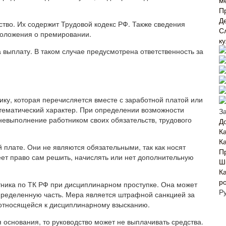
м
П
Д
тво. Их содержит Трудовой кодекс РФ. Также сведения
С
положения о премировании.
к
выплату. В таком случае предусмотрена ответственность за
у, которая перечисляется вместе с заработной платой или
стематический характер. При определении возможности
З
евыполнение работником своих обязательств, трудового
Д
К
К
 плате. Они не являются обязательными, так как носят
П
ет право сам решить, начислять или нет дополнительную
Ш
К
р
ика по ТК РФ при дисциплинарном проступке. Она может
Р
пределенную часть. Мера является штрафной санкцией за
 относящейся к дисциплинарному взысканию.
основания, то руководство может не выплачивать средства.