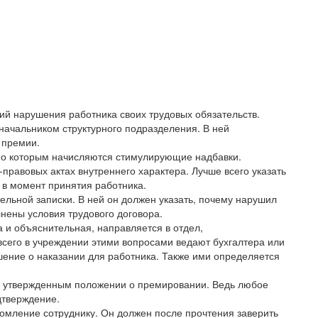
ий нарушения работника своих трудовых обязательств.
начальником структурного подразделения. В ней
 премии.
сно которым начисляются стимулирующие надбавки.
правовых актах внутреннего характера. Лучше всего указать
 в момент принятия работника.
ельной записки. В ней он должен указать, почему нарушил
лнены условия трудового договора.
 и объяснительная, направляется в отдел,
его в учреждении этими вопросами ведают бухгалтера или
шение о наказании для работника. Также ими определяется
и с утвержденным положении о премировании. Ведь любое
дтверждение.
омление сотруднику. Он должен после прочтения заверить