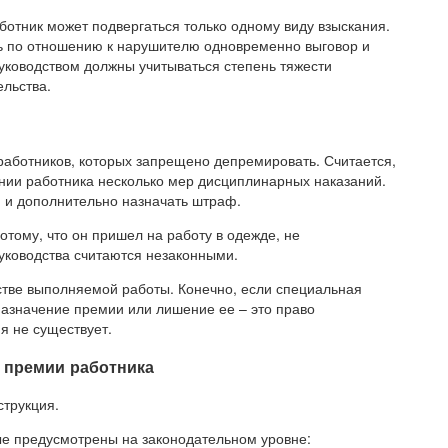
аботник может подвергаться только одному виду взыскания.
ь по отношению к нарушителю одновременно выговор и
руководством должны учитываться степень тяжести
ельства.
работников, которых запрещено депремировать. Считается,
ении работника несколько мер дисциплинарных наказаний.
 и дополнительно назначать штраф.
отому, что он пришел на работу в одежде, не
уководства считаются незаконными.
естве выполняемой работы. Конечно, если специальная
азначение премии или лишение ее – это право
я не существует.
 премии работника
трукция.
ые предусмотрены на законодательном уровне: