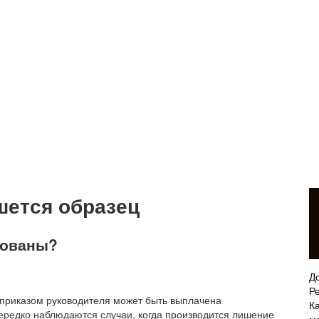
шется образец
рованы?
Д
Р
и приказом руководителя может быть выплачена
Ка
ередко наблюдаются случаи, когда производится лишение