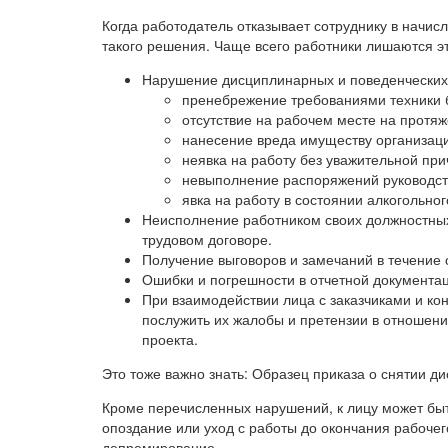
Когда работодатель отказывает сотруднику в начи
такого решения. Чаще всего работники лишаются э
Нарушение дисциплинарных и поведенческих
пренебрежение требованиями техники 
отсутствие на рабочем месте на протяж
нанесение вреда имуществу организации
неявка на работу без уважительной при
невыполнение распоряжений руководст
явка на работу в состоянии алкогольно
Неисполнение работником своих должностных
трудовом договоре.
Получение выговоров и замечаний в течение 
Ошибки и погрешности в отчетной документац
При взаимодействии лица с заказчиками и к
послужить их жалобы и претензии в отношени
проекта.
Это тоже важно знать: Образец приказа о снятии ди
Кроме перечисленных нарушений, к лицу может быт
опоздание или уход с работы до окончания рабочего
депремирование.