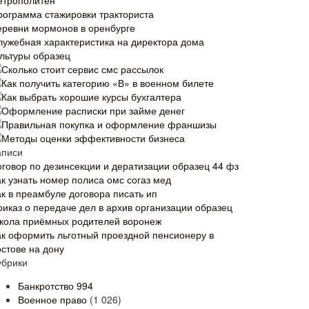
етрополитен
рограмма стажировки тракториста
еревни мормонов в оренбурге
лужебная характеристика на директора дома
ультуры образец
Сколько стоит сервис смс рассылок
Как получить категорию «В» в военном билете
Как выбрать хорошие курсы бухгалтера
Оформление расписки при займе денег
Правильная покупка и оформление франшизы
Методы оценки эффективности бизнеса
аписи
оговор по дезинсекции и дератизации образец 44 фз
ак узнать номер полиса омс согаз мед
ак в преамбуле договора писать ип
риказ о передаче дел в архив организации образец
кола приёмных родителей воронеж
ак оформить льготный проездной пенсионеру в
остове на дону
убрики
Банкротство
994
Военное право
(1 026)