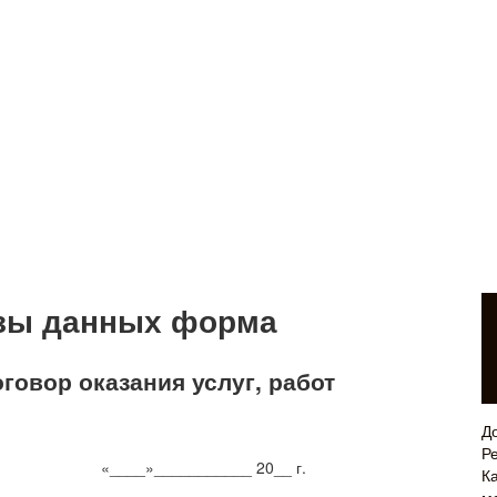
азы данных форма
говор оказания услуг, работ
Д
Р
__________ 20__ г.
Ка