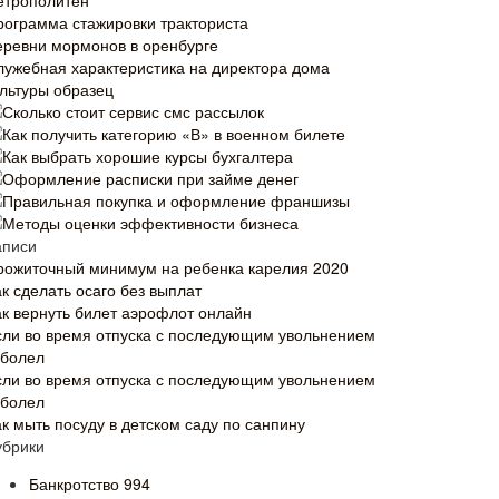
етрополитен
рограмма стажировки тракториста
еревни мормонов в оренбурге
лужебная характеристика на директора дома
ультуры образец
Сколько стоит сервис смс рассылок
Как получить категорию «В» в военном билете
Как выбрать хорошие курсы бухгалтера
Оформление расписки при займе денег
Правильная покупка и оформление франшизы
Методы оценки эффективности бизнеса
аписи
рожиточный минимум на ребенка карелия 2020
к сделать осаго без выплат
ак вернуть билет аэрофлот онлайн
сли во время отпуска с последующим увольнением
аболел
сли во время отпуска с последующим увольнением
аболел
ак мыть посуду в детском саду по санпину
убрики
Банкротство
994