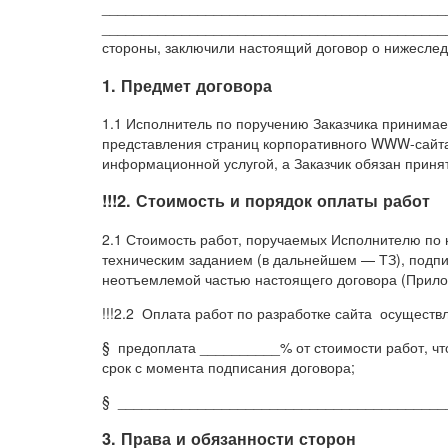
____________________________________________
____________________________________________
стороны, заключили настоящий договор о нижесле
1. Предмет договора
1.1 Исполнитель по поручению Заказчика принимает
представления страниц корпоративного WWW-сайта 
информационной услугой, а Заказчик обязан принят
!!!2. Стоимость и порядок оплаты работ
2.1 Стоимость работ, поручаемых Исполнителю по 
техническим заданием (в дальнейшем — ТЗ), подпи
неотъемлемой частью настоящего договора (Прил
!!!2.2 Оплата работ по разработке сайта осущест
§ предоплата __________% от стоимости работ, чт
срок с момента подписания договора;
§ _________________________________________
3. Права и обязанности сторон