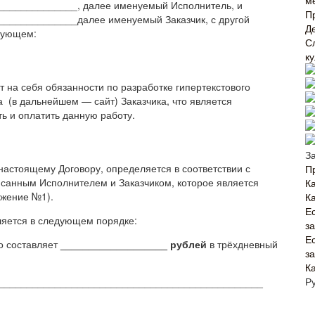
м
_____________, далее именуемый Исполнитель, и
П
_____________далее именуемый Заказчик, с другой
Д
дующем:
С
к
 на себя обязанности по разработке гипертекстового
(в дальнейшем — сайт) Заказчика, что является
ь и оплатить данную работу.
З
настоящему Договору, определяется в соответствии с
П
санным Исполнителем и Заказчиком, которое является
Ка
ожение №1).
К
Е
вляется в следующем порядке:
з
Е
о составляет
___________________ рублей
в трёхдневный
з
К
Р
_______________________________________________