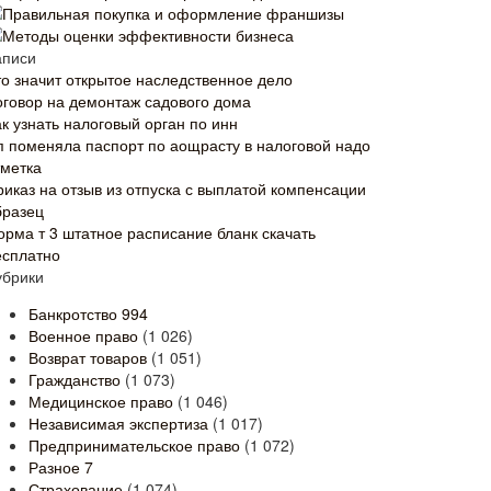
Правильная покупка и оформление франшизы
Методы оценки эффективности бизнеса
аписи
то значит открытое наследственное дело
оговор на демонтаж садового дома
к узнать налоговый орган по инн
п поменяла паспорт по аощрасту в налоговой надо
тметка
риказ на отзыв из отпуска с выплатой компенсации
бразец
орма т 3 штатное расписание бланк скачать
есплатно
убрики
Банкротство
994
Военное право
(1 026)
Возврат товаров
(1 051)
Гражданство
(1 073)
Медицинское право
(1 046)
Независимая экспертиза
(1 017)
Предпринимательское право
(1 072)
Разное
7
Страхование
(1 074)