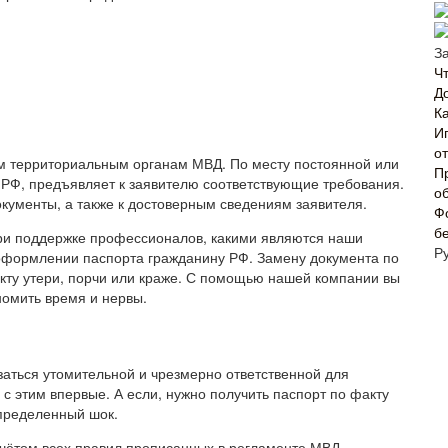
З
Ч
Д
Ка
И
о
м территориальным органам МВД. По месту постоянной или
П
РФ, предъявляет к заявителю соответствующие требования.
о
ументы, а также к достоверным сведениям заявителя.
Ф
б
ри поддержке профессионалов, какими являются наши
Р
оформлении паспорта гражданину РФ. Замену документа по
акту утери, порчи или краже. С помощью нашей компании вы
номить время и нервы.
заться утомительной и чрезмерно ответственной для
 с этим впервые. А если, нужно получить паспорт по факту
определенный шок.
чётом всех правил прописанных в регламенте МВД.