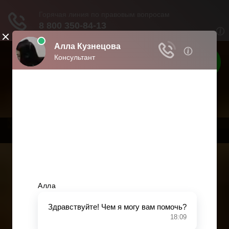
Твои права
Права граждан России
Меню
Главная
Страхование
Гражданство
Возврат товаров