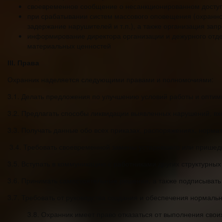
своевременное сообщение о несанкционированном доступе
при срабатывании систем массового оповещения (охранной
задержание нарушителей и т.п.), а также организация запр
информирование директора организации и дежурного отде
материальных ценностей
ІІІ. Права
Охранник наделяется следующими правами и полномочиями:
3.1. Делать предложения по улучшению условий работы и оптимиз
3.2. Предлагать способы ликвидации выявленных нарушений, вх
3.3. Получать данные обо всех приказах, распоряжениях, норма
3.4. Требовать своевременной замены устаревшего или пришедш
3.5. Вступать в коммуникацию с работниками других структурн
3.6. Принимать самостоятельные решения, а также подписывать 
3.7. Требовать от руководства создания и обеспечения нормаль
3.8. Охранник имеет право отказаться от выполнения сво