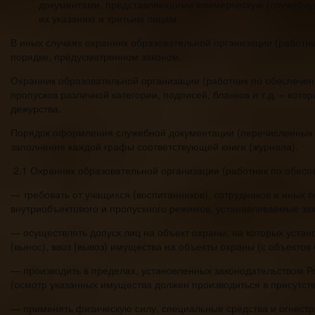
документами, представляющими коммерческую (служебную)
их указанию и третьим лицам.
В иных случаях охранник образовательной организации (работн
порядке, предусмотренном законом.
Охранник образовательной организации (работник по обеспече
пропусков различной категории, подписей, бланков и т.д. – кот
дежурства.
Порядок оформления служебной документации (перечисленных кн
заполнения каждой графы соответствующей книги (журнала).
2.1 Охранник образовательной организации (работник по обес
— требовать от учащихся (воспитанников), сотрудников и иных
внутриобъектового и пропускного режимов, устанавливаемые за
— осуществлять допуск лиц на объект охраны, на которых устан
(вынос), ввоз (вывоз) имущества на объекты охраны (с объектов
— производить в пределах, установленных законодательством Р
(осмотр указанных имущества должен производиться в присутст
— применять физическую силу, специальные средства и огнестр