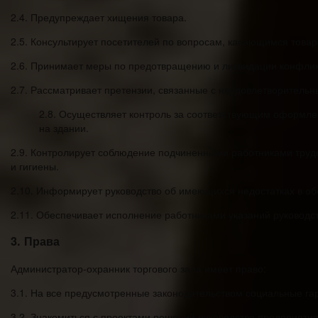
2.4. Предупреждает хищения товара.
2.5. Консультирует посетителей по вопросам, касающимся товар
2.6. Принимает меры по предотвращению и ликвидации конфлик
2.7. Рассматривает претензии, связанные с неудовлетворитель
2.8. Осуществляет контроль за соответствующим оформл
на здании.
2.9. Контролирует соблюдение подчиненными работниками трудо
и гигиены.
2.10. Информирует руководство об имеющихся недостатках в об
2.11. Обеспечивает исполнение работниками указаний руководс
3. Права
Администратор-охранник торгового зала имеет право:
3.1. На все предусмотренные законодательством социальные га
3.2. Знакомиться с проектами решений руководства предприяти