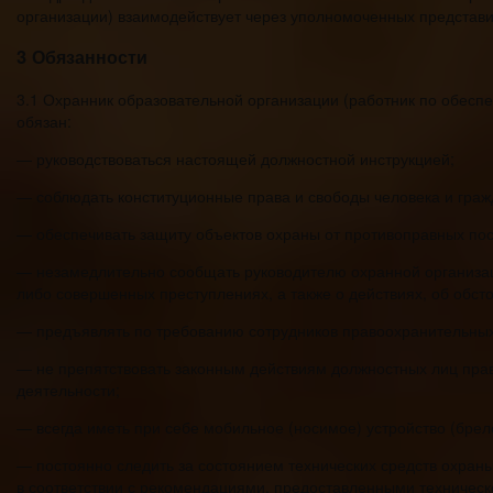
организации) взаимодействует через уполномоченных представит
3 Обязанности
3.1 Охранник образовательной организации (работник по обесп
обязан:
— руководствоваться настоящей должностной инструкцией;
— соблюдать конституционные права и свободы человека и граж
— обеспечивать защиту объектов охраны от противоправных пос
— незамедлительно сообщать руководителю охранной организа
либо совершенных преступлениях, а также о действиях, об обст
— предъявлять по требованию сотрудников правоохранительных 
— не препятствовать законным действиям должностных лиц пр
деятельности;
— всегда иметь при себе мобильное (носимое) устройство (брело
— постоянно следить за состоянием технических средств охран
в соответствии с рекомендациями, предоставленными техническо