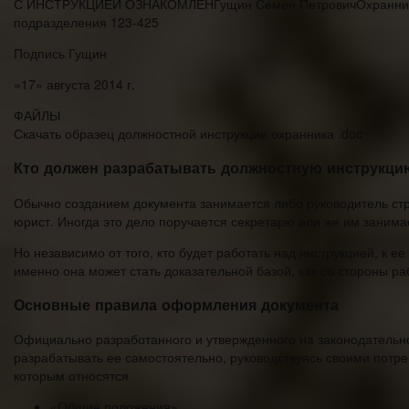
С ИНСТРУКЦИЕЙ ОЗНАКОМЛЕНГущин Семен ПетровичОхранник ОО
подразделения 123-425
Подпись Гущин
«17» августа 2014 г.
ФАЙЛЫ
Скачать образец должностной инструкции охранника .doc
Кто должен разрабатывать должностную инструкци
Обычно созданием документа занимается либо руководитель стру
юрист. Иногда это дело поручается секретарю или же им занима
Но независимо от того, кто будет работать над инструкцией, к е
именно она может стать доказательной базой, как со стороны ра
Основные правила оформления документа
Официально разработанного и утвержденного на законодательно
разрабатывать ее самостоятельно, руководствуясь своими потр
которым относятся
«Общие положения»,