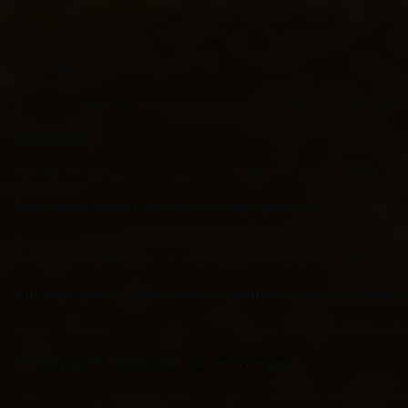
Должностная инструкция охранника магазина: https://yadi.sk/i
С оружием
Для охранников, имеющих право на использование оружия, дейст
4 разряда
Пример инструкции для охранника четвертого разряда: https://ya
При проведении массовых мероприятий
При проведении массовых мероприятий основной задачей охранн
соответствующим образом: https://yadi.sk/d/TtjJjd9J3To9AM
Инструкция по действиям охранников при возникно
Скачать пример данной инструкции вы можете здесь: https://yadi.
Инструкция охранника по антитеррору
Комплект документов по антитеррору выглядит так: https://yadi.s