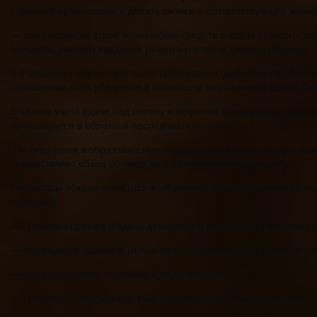
охранной организации и делать записи в соответствующих журна
— при выходе из строя технических средств охраны повысить бд
(объекта, участка) введения режима усиления охраны объекта.
3.2 Охранник образовательной организации (работник по обесп
помещение лица убедиться в готовности помещения к сдаче. По
В «Книге учета сдачи под охрану и вскрытия помещения» делае
производится в обратной последовательности.
По окончании в образовательной организации рабочего дня охр
осуществляет обход объекта по установленному маршруту.
Результаты обхода заносятся в «Журнал учета результатов обхо
наличии).
3.3 Порядок приема и сдачи дежурства В ходе сдачи (приема) д
— помещения, сданные (и опечатанные) заказчиком (перечислит
— иное имущество, состоящее под охраной;
— средства сигнализации, видеонаблюдения, пожаротушения и т.