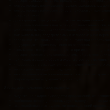
проверять документы у лиц, проходящих на территорию о
контролировать перемещение товарно-материальных ценн
контролировать работоспособность приборов сигнализаци
пожарной части;
досматривать сотрудников и посетителей предприятия;
принимать помещения под охрану от ответственных лиц, 
устанавливать причины срабатывания сигнализации, при
задерживать лиц, подозреваемых в неправомерном пере
перекрывать контрольно-пропускной пункт при срабатыван
предупреждать правонарушения на вверенном объекте в р
использовать специальные средства при исполнении долж
проверять соответствие сопроводительной документации к
принимать и сдавать объекты охраны с соответствующими 
информировать руководителя организации и дежурного о
вести журнал посещения предприятия;
вносить данные в информационные базы о марках транспор
сопроводительной документации на грузы.
В то же время охранник имеет право на:
выдвижение в адрес руководства предложений, относящих
сообщение непосредственному руководству информации о 
взаимодействие с сотрудниками подразделений организац