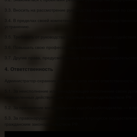
3.3. Вносить на рассмотрение руководства предложения по сов
3.4. В пределах своей компетенции сообщать непосредственном
устранению.
3.5. Требовать от руководства предприятия оказания содействи
3.6. Повышать свою профессиональную квалификацию.
3.7. Другие права, предусмотренные трудовым законодательство
4. Ответственность
Администратор-охранник торгового зала несет ответственность:
5.1. За неисполнение или ненадлежащее исполнение своих дол
определенных действующим трудовым законодательством РФ.
5.2. За причинение материального ущерба работодателю — в п
5.3. За правонарушения, совершенные в процессе осуществлен
гражданским законодательством РФ.