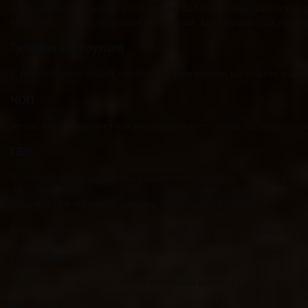
В зависимости от места и специфики работы охранника его тру
несколько готовых примеров инструкций, адаптированных под р
Типовая инструкция
С типовой инструкцией охранника предприятия вы можете ознакоми
ЧОП
Чтобы найти должностную инструкцию сотрудника частного охран
ГБР
По следующему адресу мы разместили документ, используемый для
Школы (по новому закону об образовании)
В образовательных учреждениях применяются инструкции следующ
Гостиницы
Трудовые функции охранника гостиницы выглядят следующим обра
Магазина