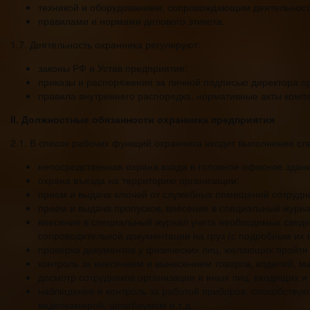
техникой и оборудованием, сопровождающим деятельность 
правилами и нормами делового этикета.
1.7. Деятельность охранника регулируют:
законы РФ и Устав предприятия;
приказы и распоряжения за личной подписью директора о
правила внутреннего распорядка, нормативные акты компа
ІІ. Должностные обязанности охранника предприятия
2.1. В список рабочих функций охранника входит выполнение с
непосредственная охрана входа в головное офисное здан
охрана въезда на территорию организации;
прием и выдача ключей от служебных помещений сотрудн
прием и выдача пропусков, внесение в специальный журн
внесение в специальный журнал учета необходимых сведе
сопроводительной документации на груз (с подробным их 
проверка документов у физических лиц, желающих пройти 
контроль за внесением и вынесением товаров, изделий, м
досмотр сотрудников организации и иных лиц, входящих и
наблюдение и контроль за работой приборов, способствую
видеокамерой, шлагбаумом и т.д.