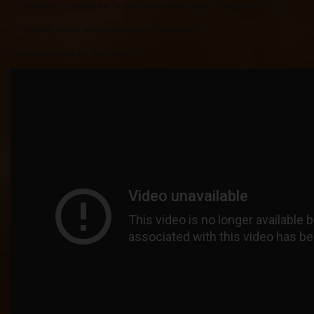
— пеналы с ключами (в опечатанном виде), брелоки и т. д.;
— ключи, иные запирающие устройства;
— документация по списку.