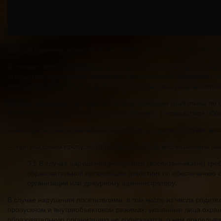
Данный перечень может быть расширен или сокращен в зависим
В соответствии с установленным в охранной организации поря
освещения, ограждения, после чего принимающий принимает от 
документы, а также средства связи и технические средства охра
3.4 Для охранника образовательной организации (работника п
дошкольного образования, по согласованию с руководством обр
— находиться на охраняемой территории во время прогулки вос
— при массовом пропуске (проходе) и выходе воспитанников нах
3.5 В случае нарушения учащимися (воспитанниками) тре
образовательной организации (работник по обеспечению 
организации или дежурному администратору.
В случае нарушения посетителями, в том числе из числа родите
пропускном и внутриобъектовом режимах, указанные лица охра
образовательную организацию не допускаются, о чем докладыв