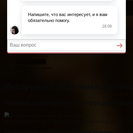
Военное право
Вопросы и ответы
Главная
Страхование
Гражданство
Возврат товаров
Военное право
Вопросы и ответы
Инструкция охранника торгово
Типовая должностная инструкция охран
Want create site? Find Free WordPress Themes and plugins.
ДОЛЖНОСТНАЯ ИНСТРУКЦИЯ охранника образовательной орг