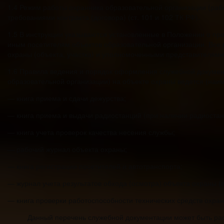
1.4 Режим работы охранника образовательной организации (рабо
требованиями контракта (договора) (ст. 101 и 102 ТК РФ).
1.5 В инструкции указываются установленные в Положении о пр
иным посетителям объектов образовательной организации. Все
охраны (объекта, участка) и уполномоченными представителями 
1.6 Правила ведения и порядок оформления служебной докумен
образовательной организации) на объекте охраны ведется (наим
— книга приема и сдачи дежурства;
— книга приема и выдачи радиостанций (при наличии радиостан
— книга учета проверок качества несения службы;
— рабочий журнал объекта охраны;
— книга регистрации посетителей и автотранспорта;
— журнал учета результатов обхода (осмотра) объекта охраны (
— книга проверки работоспособности технических средств охран
Данный перечень служебной документации может быть рас