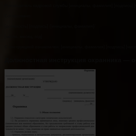
Руководитель кадровой службы [инициалы, фамилия] [подпись] [ч
Согласовано:
[должность] [подпись] /[инициалы, фамилия]/
[число, месяц, год]
С инструкцией ознакомлен: [инициалы, фамилия] [подпись] [числ
Должностная инструкция охранника — обр