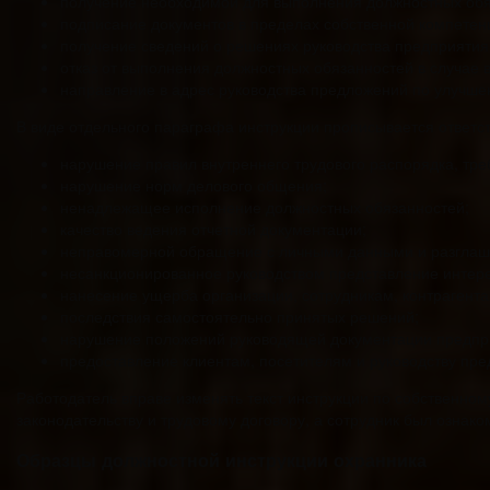
получение необходимой для выполнения должностных об
подписание документов в пределах собственной компетен
получение сведений о решениях руководства предприятия
отказ от выполнения должностных обязанностей в случае 
направление в адрес руководства предложений по улучше
В виде отдельного параграфа инструкции прописывается ответств
нарушение правил внутреннего трудового распорядка, тр
нарушение норм делового общения;
ненадлежащее исполнение должностных обязанностей;
качество ведения отчетной документации;
неправомерной обращение с личными данными и разглаш
несанкционированное руководством представление интере
нанесение ущерба организации, сотрудникам, контрагента
последствия самостоятельно принятых решений;
нарушение положений руководящей документации предпр
предоставление клиентам, посетителям и руководству пр
Работодатель вправе изменять текст инструкции по собственном
законодательству и трудовому договору, а сотрудник был ознак
Образцы должностной инструкции охранника