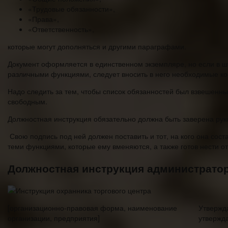
«Трудовые обязанности»,
«Права»,
«Ответственность»,
которые могут дополняться и другими параграфами.
Документ оформляется в единственном экземпляре, но если в шт
различными функциями, следует вносить в него необходимые кор
Надо следить за тем, чтобы список обязанностей был взвешенным
свободным.
Должностная инструкция обязательно должна быть заверена руко
Свою подпись под ней должен поставить и тот, на кого она сост
теми функциями, которые ему вменяются, а также готов нести о
Должностная инструкция администратор
[организационно-правовая форма, наименование
Утвержда
организации, предприятия]
утвержда