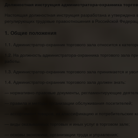
Должностная инструкция администратора-охранника торгов
Настоящая должностная инструкция разработана и утверждена в
регулирующих трудовые правоотношения в Российской Федерац
1. Общие положения
1.1. Администратор-охранник торгового зала относится к катег
1.2. На должность администратора-охранника торгового зала 
работы.
1.3. Администратор-охранник торгового зала принимается и уво
1.4. Администратор-охранник торгового зала должен знать:
— нормативно-правовые документы, регламентирующие деятель
— правила и методы организации обслуживания посетителей;
— ассортимент товаров, их классификацию и потребительские ка
— виды оказываемых торговых и иных услуг в торговом зале;
— основы экономики, организации труда и управления;