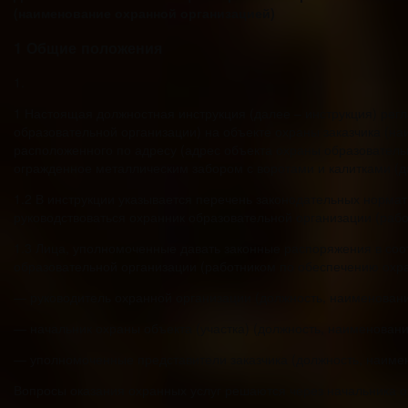
(наименование охранной организацией)
1 Общие положения
1.
1 Настоящая должностная инструкция (далее – инструкция) рег
образовательной организации) на объекте охраны заказчика (на
расположенного по адресу (адрес объекта охраны образователь
огражденное металлическим забором с воротами и калитками (да
1.2 В инструкции указывается перечень законодательных норма
руководствоваться охранник образовательной организации (раб
1.3 Лица, уполномоченные давать законные распоряжения в со
образовательной организации (работником по обеспечению охр
— руководитель охранной организации (должность, наименовани
— начальник охраны объекта (участка) (должность, наименовани
— уполномоченные представители заказчика (должность, наимен
Вопросы оказания охранных услуг решаются через начальника ох