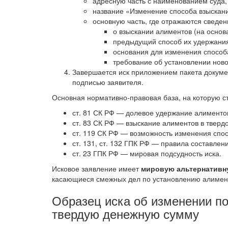
адресную часть с наименованием суда, 
название «Изменение способа взыскан
основную часть, где отражаются сведен
о взыскании алиментов (на основа
предыдущий способ их удержания
основания для изменения способ
требование об установлении нов
Завершается иск приложением пакета докумен
подписью заявителя.
Основная нормативно-правовая база, на которую ст
ст. 81 СК РФ — долевое удержание алименто
ст. 83 СК РФ — взыскание алиментов в тверд
ст. 119 СК РФ — возможность изменения спо
ст. 131, ст. 132 ГПК РФ — правила составлен
ст. 23 ГПК РФ — мировая подсудность иска.
Исковое заявление имеет
мировую альтернативн
касающиеся смежных дел по установлению алимент
Образец иска об изменении п
твердую денежную сумму