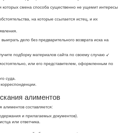
ри которых смена способа существенно не ущемит интересы
стоятельства, на которые ссылается истец, и их
явления.
выиграть дело без предварительного возврата иска на
олучите подборку материалов сайта по своему случаю ↙
мостоятельно, или его представителем, оформленным по
го суда.
 корреспонденции.
ыскания алиментов
я алиментов составляется:
одержания и прилагаемых документов).
истца или ответчика.