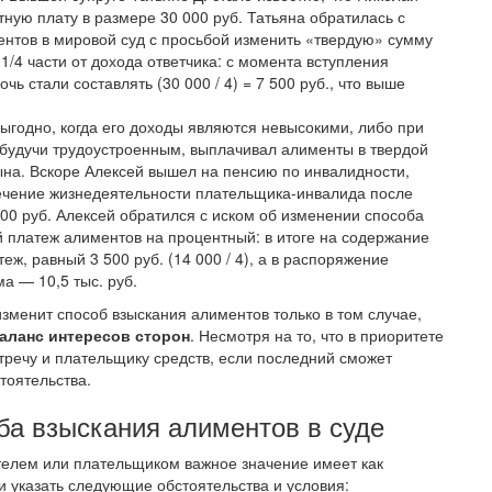
тную плату в размере 30 000 руб. Татьяна обратилась с
ентов в мировой суд с просьбой изменить «твердую» сумму
/4 части от дохода ответчика: с момента вступления
ь стали составлять (30 000 / 4) = 7 500 руб., что выше
годно, когда его доходы являются невысокими, либо при
 будучи трудоустроенным, выплачивал алименты в твердой
ына. Вскоре Алексей вышел на пенсию по инвалидности,
печение жизнедеятельности плательщика-инвалида после
00 руб. Алексей обратился с иском об изменении способа
 платеж алиментов на процентный: в итоге на содержание
еж, равный 3 500 руб. (14 000 / 4), а в распоряжение
а — 10,5 тыс. руб.
изменит способ взыскания алиментов только в том случае,
аланс интересов сторон
. Несмотря на то, что в приоритете
тречу и плательщику средств, если последний сможет
тоятельства.
ба взыскания алиментов в суде
телем или плательщиком важное значение имеет как
 и указать следующие обстоятельства и условия: