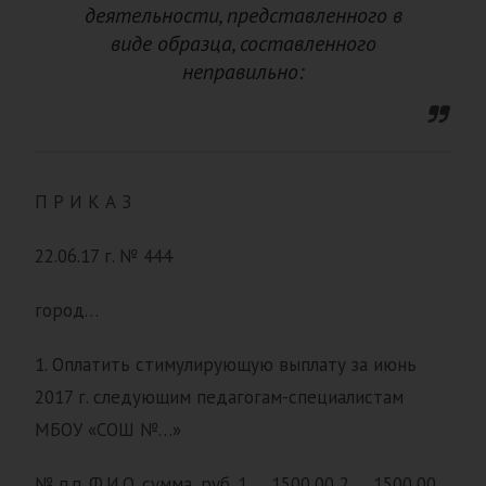
деятельности, представленного в
виде образца, составленного
неправильно:
П Р И К А З
22.06.17 г. № 444
город…
1. Оплатить стимулирующую выплату за июнь
2017 г. следующим педагогам-специалистам
МБОУ «СОШ №…»
№ п.п. Ф.И.О. сумма, руб. 1 … 1500,00 2 … 1500,00