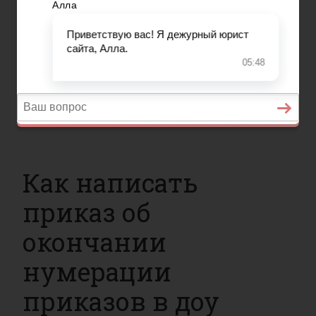
Вопросы и ответы
Главная
Страхование
Гражданство
Возврат товаров
Военное право
Вопросы и ответы
Как написать
приказ об
окончании
нумерации
приказов в доу