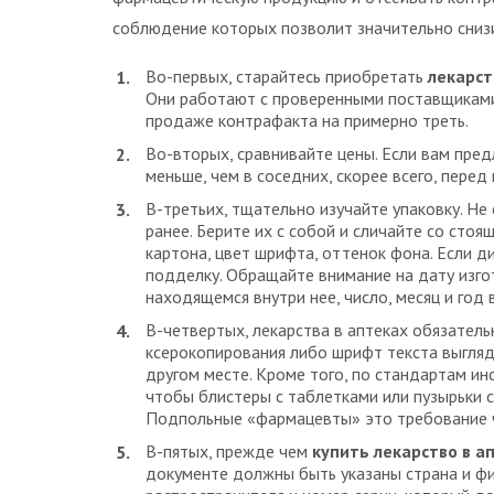
соблюдение которых позволит значительно снизи
Во-первых, старайтесь приобретать
лекарс
Они работают с проверенными поставщиками,
продаже контрафакта на примерно треть.
Во-вторых, сравнивайте цены. Если вам предл
меньше, чем в соседних, скорее всего, перед
В-третьих, тщательно изучайте упаковку. Не
ранее. Берите их с собой и сличайте со стоя
картона, цвет шрифта, оттенок фона. Если д
подделку. Обращайте внимание на дату изгот
находящемся внутри нее, число, месяц и год
В-четвертых, лекарства в аптеках обязател
ксерокопирования либо шрифт текста выгляд
другом месте. Кроме того, по стандартам ин
чтобы блистеры с таблетками или пузырьки с 
Подпольные «фармацевты» это требование 
В-пятых, прежде чем
купить лекарство в а
документе должны быть указаны страна и фи