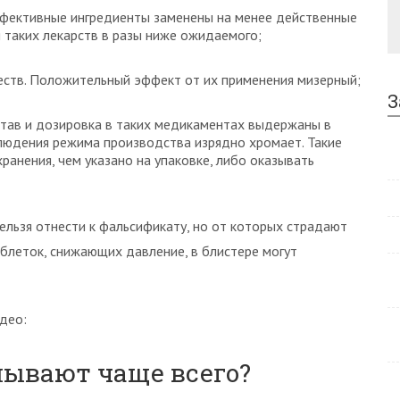
ффективные ингредиенты заменены на менее действенные
 таких лекарств в разы ниже ожидаемого;
ств. Положительный эффект от их применения мизерный;
З
став и дозировка в таких медикаментах выдержаны в
блюдения режима производства изрядно хромает. Такие
ранения, чем указано на упаковке, либо оказывать
ельзя отнести к фальсификату, но от которых страдают
аблеток, снижающих давление, в блистере могут
део:
лывают чаще всего?