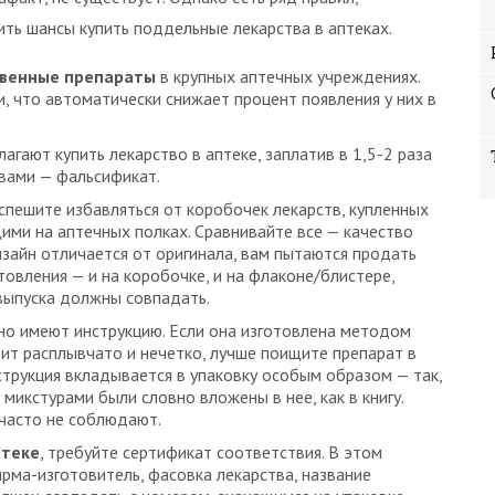
ть шансы купить поддельные лекарства в аптеках.
твенные препараты
в крупных аптечных учреждениях.
 что автоматически снижает процент появления у них в
агают купить лекарство в аптеке, заплатив в 1,5-2 раза
 вами — фальсификат.
 спешите избавляться от коробочек лекарств, купленных
щими на аптечных полках. Сравнивайте все — качество
изайн отличается от оригинала, вам пытаются продать
овления — и на коробочке, и на флаконе/блистере,
 выпуска должны совпадать.
ьно имеют инструкцию. Если она изготовлена методом
ит расплывчато и нечетко, лучше поищите препарат в
струкция вкладывается в упаковку особым образом — так,
микстурами были словно вложены в нее, как в книгу.
часто не соблюдают.
птеке
, требуйте сертификат соответствия. В этом
рма-изготовитель, фасовка лекарства, название