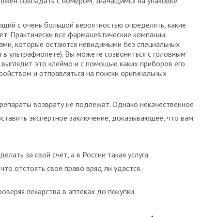
олжен совпадать с номером, значащимся на упаковке
щий с очень большой вероятностью определять, какие
нет. Практически все фармацевтические компании
ами, которые остаются невидимыми без специальных
 в ультрафиолете). Вы можете созвониться с головным
к выглядит это клеймо и с помощью каких приборов его
ойством и отправляться на поиски оригинальных
 препараты возврату не подлежат. Однако некачественное
оставить экспертное заключение, доказывающее, что вам
лать за свой счет, а в России такая услуга
что отстоять свое право вряд ли удастся.
роверяя лекарства в аптеках до покупки.