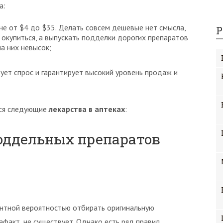
а:
не от $4 до $35. Делать совсем дешевые нет смысла,
Р
 окупиться, а выпускать подделки дорогих препаратов
на них невысок;
ует спрос и гарантирует высокий уровень продаж и
тся следующие
лекарства в аптеках
:
оддельных препаратов
ентной вероятностью отбирать оригинальную
факт, не существует. Однако есть ряд правил,