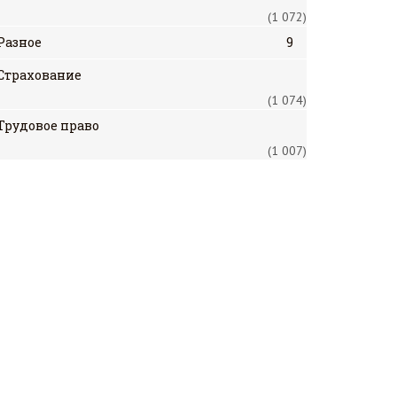
(1 072)
Разное
9
Страхование
(1 074)
Трудовое право
(1 007)