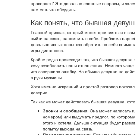
проверяет? Это довольно сложные вопросы, и зале
нам есть что обсудить.
Как понять, что бывшая девуш
Главный признак, который может проявляться в с
выйти на связь, напомнить о себе. Проблема парне
довольно явных попытках обратить на себя вниман
игры дистанцию.
Крайне редко происходит так, что бывшая девушка з
хочу возобновить наши отношения». Немного чаще т
что совершила ошибку. Но обычно девушки не дейс
в руки мужчины.
Хотя именно искренний и простой разговор показал
доверие.
Так как же может действовать бывшая девушка, кото
Звонки и сообщения.
Она может написать ил
номером) или выдумать предлог, по которому 
этого и хотела. Дальше ситуация будет развив
попытку выхода на связь.
Предложения встречи
. Если вы общаетесь, 