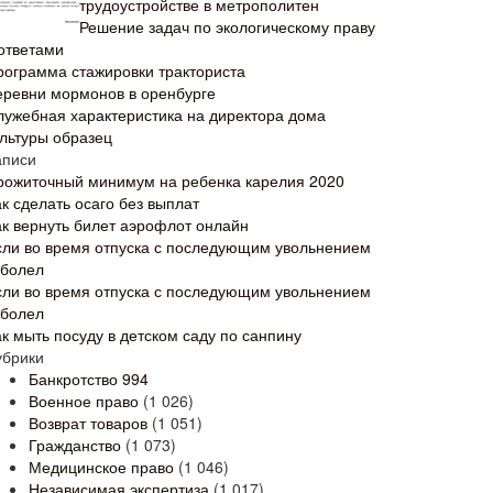
трудоустройстве в метрополитен
Решение задач по экологическому праву
 ответами
рограмма стажировки тракториста
еревни мормонов в оренбурге
лужебная характеристика на директора дома
ультуры образец
аписи
рожиточный минимум на ребенка карелия 2020
к сделать осаго без выплат
ак вернуть билет аэрофлот онлайн
сли во время отпуска с последующим увольнением
аболел
сли во время отпуска с последующим увольнением
аболел
ак мыть посуду в детском саду по санпину
убрики
Банкротство
994
Военное право
(1 026)
Возврат товаров
(1 051)
Гражданство
(1 073)
Медицинское право
(1 046)
Независимая экспертиза
(1 017)