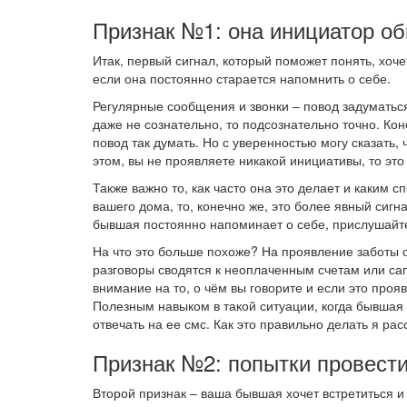
Признак №1: она инициатор о
Итак, первый сигнал, который поможет понять, хоче
если она постоянно старается напомнить о себе.
Регулярные сообщения и звонки – повод задуматься
даже не сознательно, то подсознательно точно. Ко
повод так думать. Но с уверенностью могу сказать,
этом, вы не проявляете никакой инициативы, то это
Также важно то, как часто она это делает и каким с
вашего дома, то, конечно же, это более явный сигн
бывшая постоянно напоминает о себе, прислушайтес
На что это больше похоже? На проявление заботы о
разговоры сводятся к неоплаченным счетам или сап
внимание на то, о чём вы говорите и если это проя
Полезным навыком в такой ситуации, когда бывшая
отвечать на ее смс. Как это правильно делать я рас
Признак №2: попытки провест
Второй признак – ваша бывшая хочет встретиться и