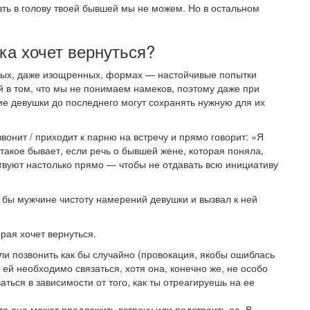
зть в голову твоей бывшей мы не можем. Но в остальном
ка хочет вернуться?
амых, даже изощренных, формах — настойчивые попытки
й в том, что мы не понимаем намеков, поэтому даже при
ие девушки до последнего могут сохранять нужную для их
вонит / приходит к парню на встречу и прямо говорит: «Я
акое бывает, если речь о бывшей жене, которая поняла,
твуют настолько прямо — чтобы не отдавать всю инициативу
 бы мужчине чистоту намерений девушки и вызвал к ней
рая хочет вернуться.
и позвонить как бы случайно (провокация, якобы ошиблась
ей необходимо связаться, хотя она, конечно же, не особо
аться в зависимости от того, как ты отреагируешь на ее
то она может предложить встречу или подстроить ее. В