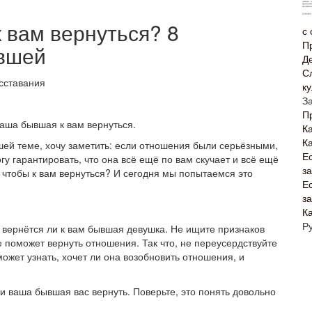
 вам вернуться? 8
с
П
ывшей
Д
С
к
З
П
ваша бывшая к вам вернуться.
Ка
К
ашей теме, хочу заметить: если отношения были серьёзными,
Е
гу гарантировать, что она всё ещё по вам скучает и всё ещё
з
в, чтобы к вам вернуться? И сегодня мы попытаемся это
Е
з
К
Р
, вернётся ли к вам бывшая девушка. Не ищите признаков
не поможет вернуть отношения. Так что, не переусердствуйте
ожет узнать, хочет ли она возобновить отношения, и
 ли ваша бывшая вас вернуть. Поверьте, это понять довольно