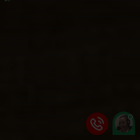
Придя на работу, вы узнаете, что в коллективе произошли кадр
Наталья светится от счастья — она теперь заместитель главбуха
Виной всему аттестация работников, которой еще две недели наз
Чтобы не попасть впросак и быть во всеоружии, знать все плюсы
персонала!
Как всегда в конце публикации — полезные советы и обзор наде
Что гласит кодекс
Зачем проводить
Кто аттестации не подлежит
Кто подлежит обязательной проверке
Сроки аттестации сотрудников
Основные виды аттестации персонала
Методики аттестации работников
Стадии аттестации
Кто входит в комиссию
Формы проведения аттестации
Решение комиссии
Самые распространенные ошибки
Когда действия комиссии неправомерны