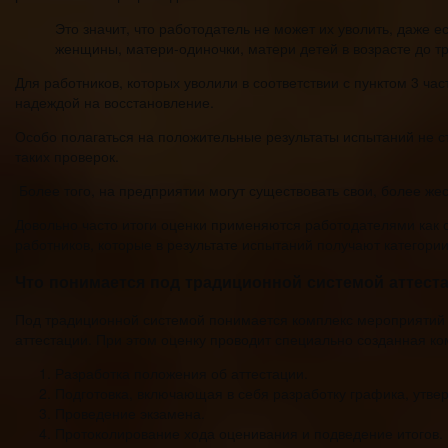
Это значит, что работодатель не может их уволить, даже
женщины, матери-одиночки, матери детей в возрасте до тре
Для работников, которых уволили в соответствии с пунктом 3 ча
надеждой на восстановление.
Особо полагаться на положительные результаты испытаний не с
таких проверок.
Более того, на предприятии могут существовать свои, более же
Довольно часто итоги оценки применяются работодателями как 
работников, которые в результате испытаний получают категори
Что понимается под традиционной системой аттест
Под традиционной системой понимается комплекс мероприятий п
аттестации. При этом оценку проводит специально созданная ко
Разработка положения об аттестации.
Подготовка, включающая в себя разработку графика, утве
Проведение экзамена.
Протоколирование хода оценивания и подведение итогов.