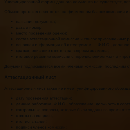
Унифицированной формы данного документа не существует, поэт
Обычно протокол печатается на фирменном бланке компании и
название документа;
дата и номер;
место проведения оценки;
состав аттестационной комиссии и список приглашенных р
основная информация об аттестуемом — Ф.И.О., должност
краткое описание ответов на вопросы экзамена;
итоговое решение комиссии с перечислением «за» и «прот
Документ подписывается всеми членами комиссии, последним ста
Аттестационный лист
Аттестационный лист также не имеет унифицированного образца,
дату проведения аттестации;
данные работника: Ф.И.О., образование, должность в соот
контрольные вопросы, которые были заданы во время атте
ответы на вопросы;
итог испытания;
подписи членов комиссии;