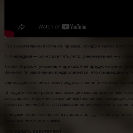
При внимательном прочтении приказа, обнаруживается всего 2 
1.
Очередная
— один раз в пять лет;2.
Внеочередная
— по заяв
Таким образом, указанным приказом не предусмотрено пра
Законом по умолчанию предполагается, что прошедший атт
Однако данный приказ имеет ряд исключений (ниже перечислены
а) педагогические работники, имеющие квалификационные катег
аттестация;в) беременные женщины;г) женщины, находящиеся в 
возраста трех лет;е) отсутствовавшие на рабочем месте более ч
С лицами, перечисленными в пунктах а, в, г, д — понятно, но во
оказаться некомпетентными.
Что делать родителям?