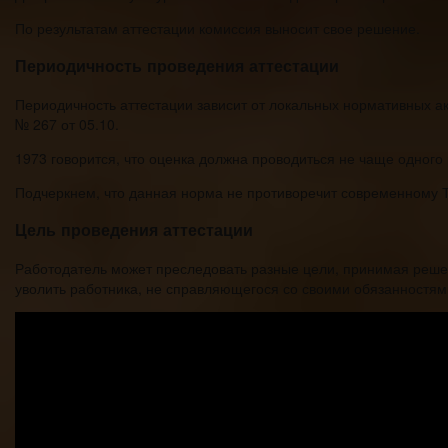
По результатам аттестации комиссия выносит свое решение.
Периодичность проведения аттестации
Периодичность аттестации зависит от локальных нормативных а
№ 267 от 05.10.
1973 говорится, что оценка должна проводиться не чаще одного р
Подчеркнем, что данная норма не противоречит современному Тр
Цель проведения аттестации
Работодатель может преследовать разные цели, принимая решен
уволить работника, не справляющегося со своими обязанностям