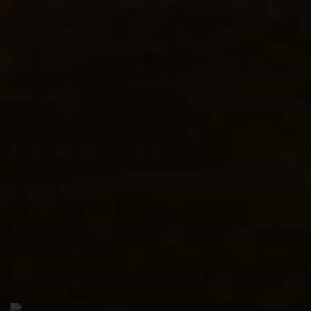
Но важно знать, что результаты аттестации можно оспаривать в
Бывает же, что идет банальная травля неудобного для руководст
суд может помочь восстановить справедливость.
Стоит ли в таком случае бороться или уйти, нагнув голову, кажд
начальства и как вы с этим положением боролись?
Если моя информация показалась вам небезынтересной, прошу п
С уважением, Татьяна Сухих! До завтра!
Кстати, рекомендую прочитать:
Всем привет, поступил недавно вопрос от читательницы, как пр
нет комментариев
Приветствую моих читателей! Сегодня мы рассмотрим докумен
нет комментариев
Аттестация работников на соответствие