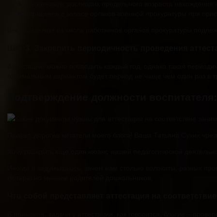
работников, достигших предельного возраста нахождения 
офицеров в запасе органов военной прокуратуры при прис
Все остальные из числа работников органов прокуратуры подлеж
Шаг 3. Закрепить периодичность проведения аттест
Аттестацию можно проводить каждый год, однако такая периоди
оптимальным вариантом будет период не чаще чем один раз в три
Подтверждение должности воспитателя:
Привет, дорогие читатели моего блога! Ваша Татьяна Сухих чре
Хочу раскрыть еще один нюанс нашей педагогической деятельно
Иногда я задумываюсь, зачем нам столько волокиты, разных про
Интересно мнение родителей дошкольников.
Что собой представляет аттестация на соответстви
В принципе, задачи у аттестации, как говорится, благие – пров