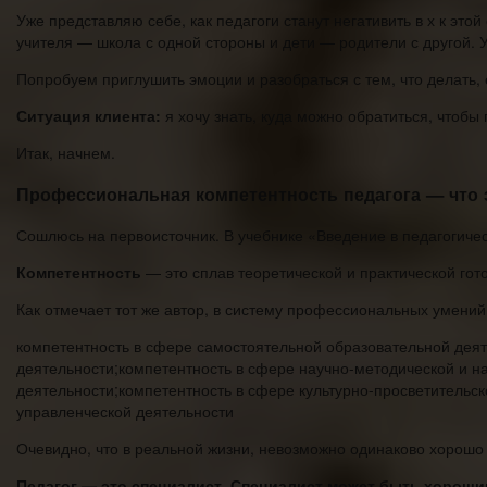
Уже представляю себе, как педагоги станут негативить в х к это
учителя — школа с одной стороны и дети — родители с другой. 
Попробуем приглушить эмоции и разобраться с тем, что делать,
Ситуация клиента:
я хочу знать, куда можно обратиться, чтоб
Итак, начнем.
Профессиональная компетентность педагога — что 
Сошлюсь на первоисточник. В учебнике «Введение в педагогичес
Компетентность
— это сплав теоретической и практической гот
Как отмечает тот же автор, в систему профессиональных умений
компетентность в сфере самостоятельной образовательной деят
деятельности;компетентность в сфере научно-методической и н
деятельности;компетентность в сфере культурно-просветительс
управленческой деятельности
Очевидно, что в реальной жизни, невозможно одинаково хорошо 
Педагог — это специалист. Специалист может быть хорошим