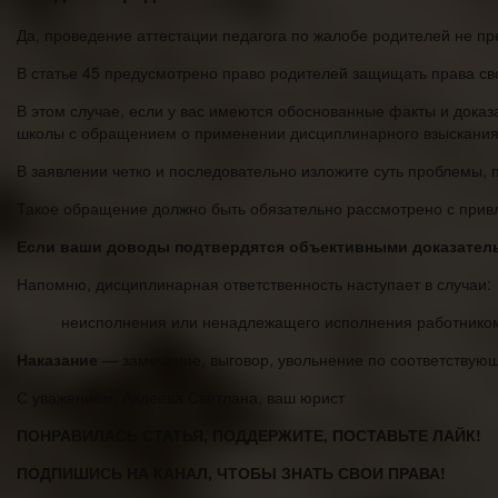
Да, проведение аттестации педагога по жалобе родителей не п
В статье 45 предусмотрено право родителей защищать права св
В этом случае, если у вас имеются обоснованные факты и дока
школы с обращением о применении дисциплинарного взыскания 
В заявлении четко и последовательно изложите суть проблемы, 
Такое обращение должно быть обязательно рассмотрено с привл
Если ваши доводы подтвердятся объективными доказательс
Напомню, дисциплинарная ответственность наступает в случаи:
неисполнения или ненадлежащего исполнения работником 
Наказание
— замечание, выговор, увольнение по соответствую
С уважением, Авдеева Светлана, ваш юрист
ПОНРАВИЛАСЬ СТАТЬЯ, ПОДДЕРЖИТЕ, ПОСТАВЬТЕ ЛАЙК!
ПОДПИШИСЬ НА КАНАЛ, ЧТОБЫ ЗНАТЬ СВОИ ПРАВА!