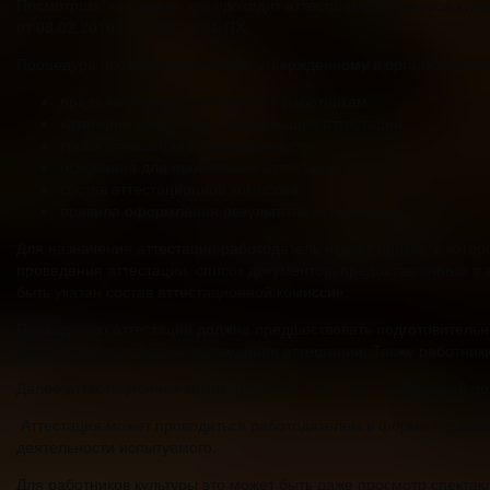
Посмотрим, например, как проходит аттестация работников кул
от 08.02.2010 № 7790-44/04-ПХ.
Процедура проводится согласно утвержденному в организации п
предъявляемые требования к работникам;
категории работников, подлежащих аттестации;
сроки аттестации и периодичность;
основания для проведения аттестации;
состав аттестационной комиссии;
правила оформления результатов аттестации.
Для назначения аттестации работодатель издает приказ, в кото
проведения аттестации, список документов, предоставленных в 
быть указан состав аттестационной комиссии.
Проведению аттестации должна предшествовать подготовительна
цели, условия и формы проведения аттестации. Также работник
Далее аттестационная комиссия на соответствие занимаемой до
Аттестация может проводиться работодателем в форме письменн
деятельности испытуемого.
Для работников культуры это может быть даже просмотр спектак