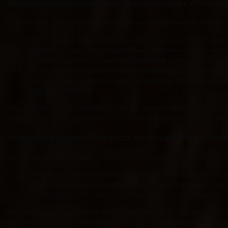
Методическая помощь тем, кто готовится к аттестац
Специально для своих читателей-коллег я подобрала в «УчМаге»
«Как успешно подготовиться к аттестации на соответстви
практично. Здесь есть нормативные документы и все необ
Печатное пособие с таким же названием – для тех, кто пр
Можно принять участие в офлайн-вебинарах с целью овлад
соответствие должности: пакет документов, процедура, эф
требования ФГОС».
Чем хороши офлайн-вебинары, так это тем, что вам предоставл
понятно изложено, кроме того, вы сможете в любой момент связ
Некоторые нюансы процесса аттестации воспитате
Поскольку всякий экзамен – это стресс, и лучше его избегать, т
Даже если у вас нет квалификационной категории, но вы р
Женщины, ожидающие ребенка или уже находящиеся в отпус
протяжении 2-х лет после выхода на работу из декрета.
Все остальные педагоги не могут отказываться от «процедуры». 
взыскании: выговор, замечание. А вообще могут предложить даж