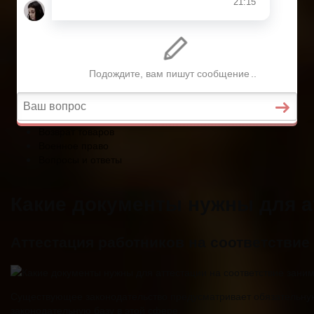
Военное право
Вопросы и ответы
Главная
Страхование
Гражданство
Возврат товаров
Военное право
Вопросы и ответы
Какие документы нужны для а
Аттестация работников на соответстви
Существующее законодательство предусматривает обязательну
законодательную базу в этой сфере.