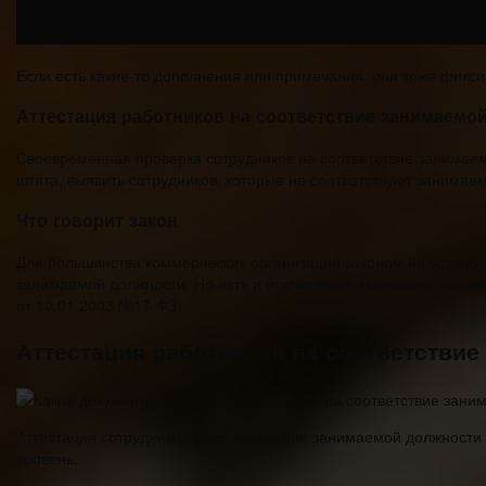
Если есть какие-то дополнения или примечания, они тоже фикси
Аттестация работников на соответствие занимаемой
Своевременная проверка сотрудников на соответствие занимае
штата, выявить сотрудников, которые не соответствуют занимае
Что говорит закон
Для большинства коммерческих организаций законом не установл
занимаемой должности. Но есть и исключения. Например, орган
от 10.01.2003 №17-ФЗ).
Аттестация работников на соответствие
Аттестация сотрудников на соответствие занимаемой должност
уровень.