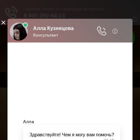
Твои права
Права граждан России
Меню
Главная
Страхование
Гражданство
Возврат товаров