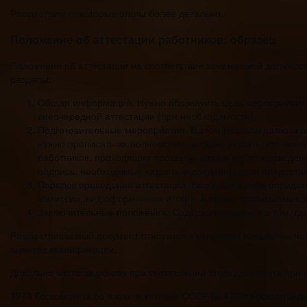
Рассмотрим некоторые этапы более детально.
Положение об аттестации работников: образец
Положение об аттестации на соответствие занимаемой должнос
разделы:
Общая информация. Нужно обозначить цель мероприятия, 
внеочередной аттестации (при необходимости).
Подготовительные мероприятия. В этом разделе должны бы
нужно прописать их полномочия, а также указать, кто имее
работников, проходящих проверку, дата и место проведен
подпись, необходимые кадровые документы для предостав
Порядок проведения аттестации. Включает в себя опреде
комиссии, вид оформления итогов. А также прописываются 
Заключительные положения. Содержит сведения о том, где
Рассматриваемый документ относится к категории локальных но
оценках квалификации.
Довольно часто за основу при составлении этого документа при
1973 Госкомитета по науке и технике СССР № 470 и Госкомтруд