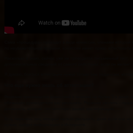
Сама «процедура» проходит в виде комиссии, членами которой я
по неуважительной причине, комиссия имеет право аттестовать 
Насколько я знаю, сейчас уже не проводится письменный тест, 
дополнительных сведений от самого работника, если он желает 
Я думаю, бояться аттестации нужно только тем педагогам, кото
Что еще нужно знать об аттестации?
Решение принимается комиссией в течение не более 3-х дней, он
обязывает руководителя вас увольнять. Решение уволить – право
должность, которая соответствует вашей квалификации.
Есть перечень лиц, которых нельзя увольнять, даже если они н
нужно, найдет информацию в Интернете.