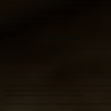
После разработки, согласования и утверждения Положения с ним
документа следует максимально четко обозначить все детали м
Ведь проявление внимательности на этапе разработки позволит
представлен ниже (в сокращенном виде.
Полный текст прикреплен внизу статьи для скачивания).
Подготовка к проведению аттестации
Порядок подготовки к проведению этого мероприятия закрепляе
проведения. Рассмотрим их ниже.
Состав комиссии
Аттестационная комиссия на соответствие занимаемой должност
членов. При этом необходимо указать, кто имеет право голоса, 
Рекомендуется, чтобы комиссия состояла из нечетного количест
документально зафиксировать, чей голос будет решающим при р
перестановками или из-за конфликта интересов.
Состав комиссии постоянный. Перемещения или замены предусм