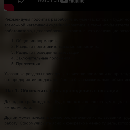
Рекомендуем подойти к разработке документа, который будет н
возможной негативной судебной практики, а также чтобы аттес
работодателю, целесообразно включить в него следующие разд
Общая информация.
Раздел о подготовительных мероприятиях.
Раздел о проведении аттестации.
Заключительные положения.
Приложения.
Указанные разделы приведены в качестве примера и не претенд
его предприятии не давала сбоев и была максимально объектив
Шаг 1. Обозначить цель проведения аттестации
Для одного работодателя будет достаточно написать, что цель
им должности.
Другой может изложить целью рациональное использование трудо
работу. Сформулируйте ясно и конкретно именно ту цель, котор