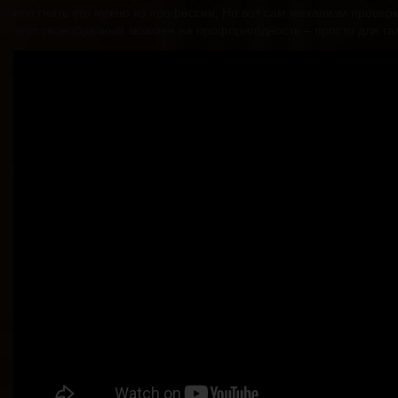
или гнать его нужно из профессии. Но вот сам механизм провер
этот своеобразный экзамен на профпригодность – просто для га