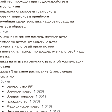
кой тест проходят при трудоустройстве в
етрополитен
рограмма стажировки тракториста
еревни мормонов в оренбурге
лужебная характеристика на директора дома
ультуры образец
аписи
то значит открытое наследственное дело
оговор на демонтаж садового дома
к узнать налоговый орган по инн
п поменяла паспорт по аощрасту в налоговой надо
тметка
риказ на отзыв из отпуска с выплатой компенсации
бразец
орма т 3 штатное расписание бланк скачать
есплатно
убрики
Банкротство
994
Военное право
(1 026)
Возврат товаров
(1 051)
Гражданство
(1 073)
Медицинское право
(1 046)
Независимая экспертиза
(1 017)