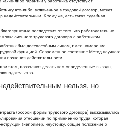
о какие-либо гарантии у работника отсутствуют.
отнику что-либо, включенное в трудовой договор, может
ор недействительным. К тому же, есть такая судебная
благоприятные последствия от того, что работодатель не
я заключенного трудового договора с работником.
 работник был дееспособным лицом, имел намерение
 трудовой функцией. Современное состояние Метод научного
ния познания действительности.
 при этом, позволяют делать нам определенные выводы,
аконодательство.
недействительным нельзя, но
онтракта (особой формы трудового договора) высказывались
улирования отношений по применению труда, которая
онструкции (например, неустойку, общие положение о