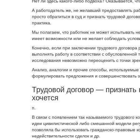
Нет ли здесь какого-либо подвоха? Оказывается, чт
А работодатель же, не желавший предоставлять раб
просто обратиться в суд и признать трудовой догов
практика.
Мы полагаем, что работник не может испытывать не
имеет возможности или не желает соблюдать услови
Конечно, если при заключении трудового договора
выполнять работу в соответствии с обусловленной
исследования невозможно переоценить с точки зре
Анализ, аналогии и прочие способы, используемые
формулировать предложения и совершенствовать з
Трудовой договор — признать 
хочется
п.
В связи с появлением так называемого трудового к
идеи цивилистической либо смешанной модели рег
позволяла бы использовать гражданско-правовые к
недействительности сделок и др.