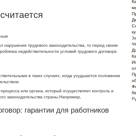
Ка
м
 считается
П
Д
С
к
З
Ч
л нарушение трудового законодательства, то перед своим
Д
Проблема недействительности условий трудового договора
Ка
И
о
П
твительными в таких случаях, когда ухудшается положение
о
тельством.
Ф
 процесса или органа, который осуществляет контроль и
б
ого законодательства страны.Например,
Р
говор: гарантии для работников