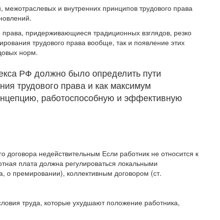
й, межотраслевых и внутренних принципов трудового права
новлений.
го права, придерживающиеся традиционных взглядов, резко
ирования трудового права вообще, так и появление этих
довых норм.
декса РФ должно было определить пути
ния трудового права и как максимум
концепцию, работоспособную и эффективную
о договора недействительным Если работник не относится к
ботная плата должна регулироваться локальными
, о премировании), коллективным договором (ст.
словия труда, которые ухудшают положение работника,