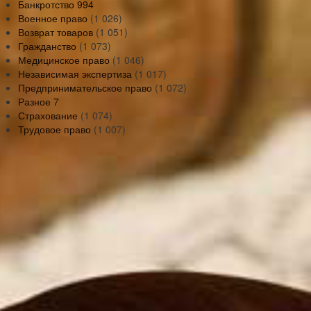
Банкротство
994
Военное право
(1 026)
Возврат товаров
(1 051)
Гражданство
(1 073)
Медицинское право
(1 046)
Независимая экспертиза
(1 017)
Предпринимательское право
(1 072)
Разное
7
Страхование
(1 074)
Трудовое право
(1 007)