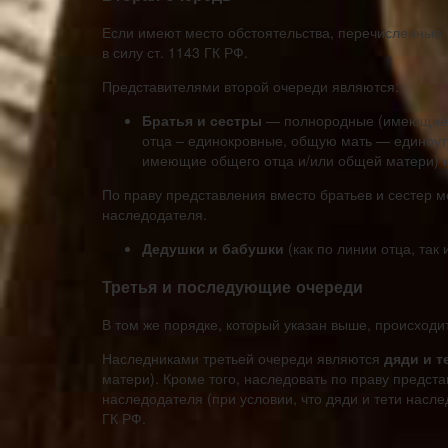
Если имеют место обстоятельства, перечисленные 
в силу ст. 1143 ГК РФ.
Представителями второй очереди являются:
Братья и сестры
— полнородные (имеющие 
отца – единокровные, общую мать — единоутр
имеющие общего отца и/или общей матери) ко
По праву представления вместо братьев и сестер м
наследодателя.
Дедушки и бабушки
(как по линии отца, так 
Третья и последующие очереди
В том же порядке, который указан выше, происход
Наследниками третьей очереди являются
дяди и т
матери). Кроме того, наследовать по праву предст
наследодателя (при условии, что дяди и тети насле
ГК РФ.