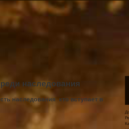
ереди наследования
сть наследования ­ кто вступает в
Д
Р
Ка