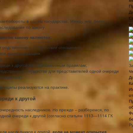
м
у
П
Д
С
ает обороты в нашем государстве. Между тем, более
к
следования по закону.
ия по закону являются:
т родственные и супружеские отношения;
ется исчерпывающим;
в;
ереди к другой по установленным правилам;
З
следственном имуществе для представителей одной очереди
Ч
ставления).
Д
Ка
принципы реализуются на практике.
И
о
ереди к другой
П
о
очередность наследников. Но прежде – разберемся, по
Ф
одной очереди к другой (согласно статьям 1113—1114 ГК
б
Р
еди наследников к другой,
если на момент открытия