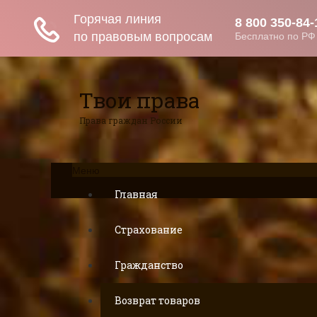
Твои права
Права граждан России
Меню
Главная
Страхование
Гражданство
Возврат товаров