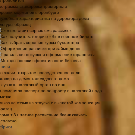
етрополитен
рограмма стажировки тракториста
еревни мормонов в оренбурге
лужебная характеристика на директора дома
ультуры образец
Сколько стоит сервис смс рассылок
Как получить категорию «В» в военном билете
Как выбрать хорошие курсы бухгалтера
Оформление расписки при займе денег
Правильная покупка и оформление франшизы
Методы оценки эффективности бизнеса
аписи
то значит открытое наследственное дело
оговор на демонтаж садового дома
к узнать налоговый орган по инн
п поменяла паспорт по аощрасту в налоговой надо
тметка
риказ на отзыв из отпуска с выплатой компенсации
бразец
орма т 3 штатное расписание бланк скачать
есплатно
убрики