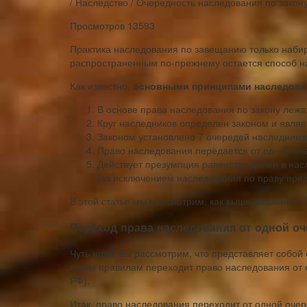
/ Наследство / Очередность наследования по закон
Просмотров 13593
Практика наследования по завещанию только набир
распространенным по-прежнему остается способ на
Как известно,
основными принципами наследован
В основе права наследования по закону лежа
Круг наследников определен законом и явля
Законом установлено 7 очередей наследнико
Право наследования передается от одной оч
Действует презумпция равенства долей в на
(за исключением наследования по праву пред
В этой статье мы рассмотрим, как вышеуказанные 
Переход права наследования от одной оч
Чуть ниже мы рассмотрим, что представляет собой 
каким правилам переходит право наследования от 
РФ).
Итак, право наследования переходит от одной очер