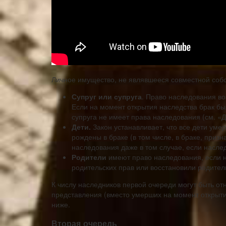
Личное имущество, не являвшееся совместной собс
Супруг или супруга
. Право наследования во
Если на момент открытия наследства брак бы
супруга не имеет права наследования (см. «
Дети.
Закон устанавливает, что все дети уме
рождены в браке (в том числе, в браке, приз
наследования даже в том случае, если насле
Родители
имеют право наследования, если 
родительских прав или восстановили родител
К числу наследников первой очереди могут быть отн
представления (вместо умерших на момент открыти
ниже.
Вторая очередь