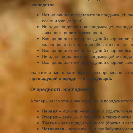
наследства…
Нет ни одного представителя предыдущей оч
все они уже умерли);
Ни один представитель предыдущей очереди 
лишенные родительских прав);
Все представители предыдущей очереди лише
уклонение от выполнения обязательств по с
Все представители предыдущей очереди был
Ни один представитель предыдущей очереди 
Все представители предыдущей очереди заяви
Если имеет место хотя бы одно из перечисленных 
предыдущей очереди — к следующей.
Очередность наследников
А теперь рассмотрим очередность, в порядке котор
Первая
– муж или жена, дети и родители уме
Вторая
– дедушки и бабушки, а также братья
Третья
– тети и дяди умершего (братья и сес
Четвертая
– прадедушки и прабабушки умерш