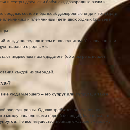
ья и сестры дедушек и бабушек), двоюродные внуки и
воюродных сестер и братьев), двоюродные дяди и тети (дети
е племянники и племянницы (дети двоюродных братьев и
рицы.
ний между наследодателем и наследником. Усыновленные и
уют наравне с родными.
етают иждивенцы наследодателя (об этом речь пойдет
вания каждой из очередей.
редь?
изкие люди умершего – его
супруг или супруга
, а также
ной очереди равны. Однако требуется определенное
о между наследниками первой очереди. Дело в том, что
упругов
. Не все имущество, принадлежавшее умершему,