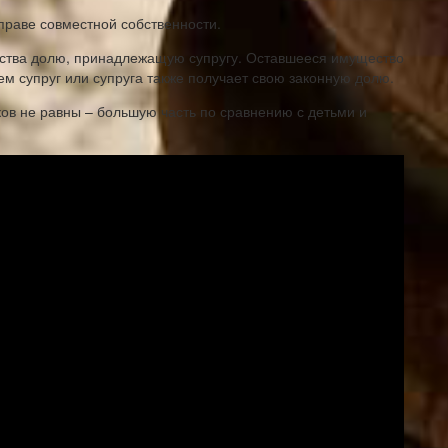
праве совместной собственности.
ества долю, принадлежащую супругу. Оставшееся имущество
м супруг или супруга также получает свою законную долю.
ков не равны – большую часть по сравнению с детьми и