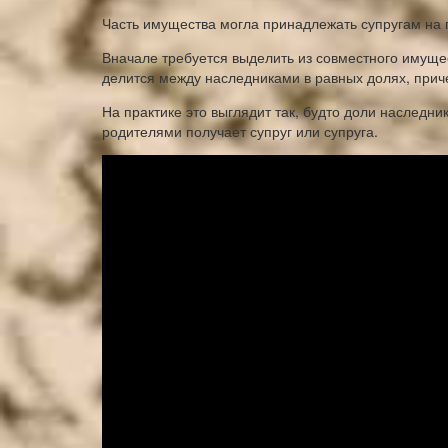
Часть имущества могла принадлежать супругам на 
Вначале требуется выделить из совместного имущ
делится между наследниками в равных долях, приче
На практике это выглядит так, будто доли наследни
родителями получает супруг или супруга.