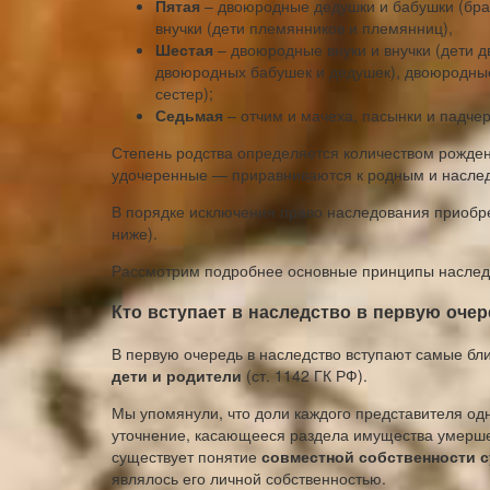
Пятая
– двоюродные дедушки и бабушки (брат
внучки (дети племянников и племянниц),
Шестая
– двоюродные внуки и внучки (дети д
двоюродных бабушек и дедушек), двоюродны
сестер);
Седьмая
– отчим и мачеха, пасынки и падче
Степень родства определяется количеством рожде
удочеренные — приравниваются к родным и наслед
В порядке исключения право наследования приобр
ниже).
Рассмотрим подробнее основные принципы наследо
Кто вступает в наследство в первую оче
В первую очередь в наследство вступают самые бл
дети и родители
(ст. 1142 ГК РФ).
Мы упомянули, что доли каждого представителя од
уточнение, касающееся раздела имущества умершег
существует понятие
совместной собственности с
являлось его личной собственностью.