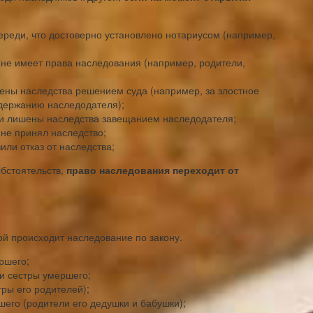
ереди, что достоверно установлено нотариусом (например,
не имеет права наследования (например, родители,
ны наследства решением суда (например, за злостное
одержанию наследодателя);
и лишены наследства завещанием наследодателя;
не принял наследство;
ли отказ от наследства;
обстоятельств,
право наследования переходит от
ой происходит наследование по закону.
ршего;
 и сестры умершего;
тры его родителей);
его (родители его дедушки и бабушки);