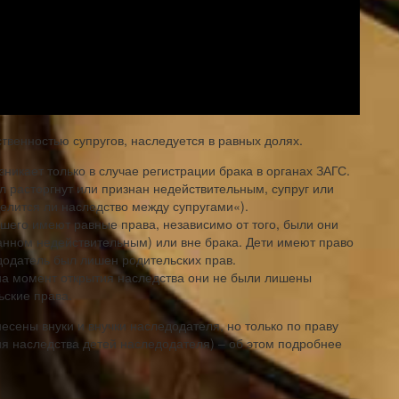
твенностью супругов, наследуется в равных долях.
зникает только в случае регистрации брака в органах ЗАГС.
л расторгнут или признан недействительным, супруг или
Делится ли наследство между супругами«).
ршего имеют равные права, независимо от того, были они
нанном недействительным) или вне брака. Дети имеют право
додатель был лишен родительских прав.
на момент открытия наследства они не были лишены
ьские права.
есены внуки и внучки наследодателя, но только по праву
я наследства детей наследодателя) – об этом подробнее