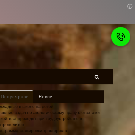
Популярное
Новое
окладные в школе на детей
ешение задач по экологическому праву с ответами
кой тест проходят при трудоустройстве в
етрополитен
рограмма стажировки тракториста