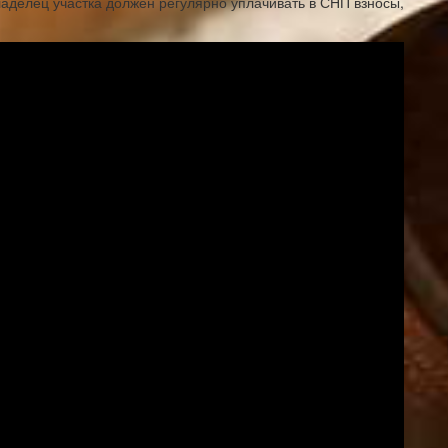
владелец участка должен регулярно уплачивать в СНП взносы,