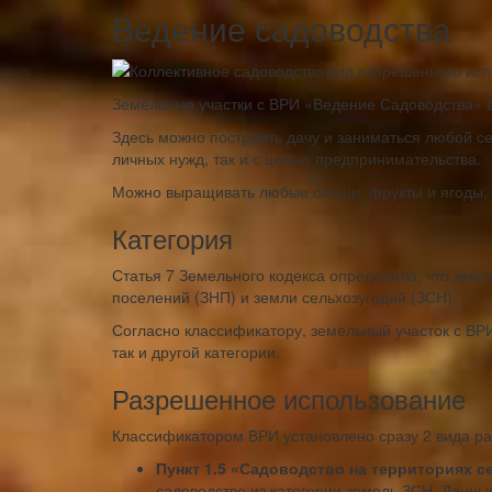
Ведение садоводства
Земельные участки с ВРИ «Ведение Садоводства» 
Здесь можно построить дачу и заниматься любой се
личных нужд, так и с целью предпринимательства.
Можно выращивать любые овощи, фрукты и ягоды, 
Категория
Статья 7 Земельного кодекса определила, что земли
поселений (ЗНП) и земли сельхозугодий (ЗСН).
Согласно классификатору, земельный участок с ВР
так и другой категории.
Разрешенное использование
Классификатором ВРИ установлено сразу 2 вида ра
Пункт 1.5 «Садоводство на территориях с
садоводство из категории земель ЗСН. Данны