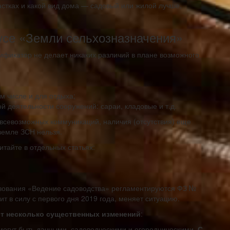
астках и какой вид дома — садовый или жилой лучше,
усе «Земли сельхозназначения»
ификатор не делает никаких различий в плане возможного
м числе и для отдыха;
 деятельности сооружений: сараи, кладовые и т.д.
 всевозможных коммуникаций, наличия (отсутствия) еще
 земле ЗСН нельзя.
тайте в отдельных статьях:
ьзования «Ведение садоводства» регламентируются ФЗ №
т в силу с первого дня 2019 года, меняет ситуацию.
т несколько существенных изменений
:
могут быть дачными, садоводческими и огородническими.
С