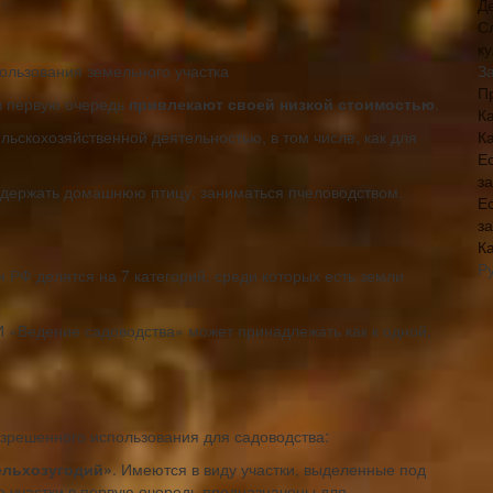
Д
С
к
З
П
в первую очередь
привлекают своей низкой стоимостью
.
Ка
К
льскохозяйственной деятельностью, в том числе, как для
Е
з
держать домашнюю птицу, заниматься пчеловодством.
Е
з
К
Р
 РФ делятся на 7 категорий, среди которых есть земли
И «Ведение садоводства» может принадлежать как к одной,
зрешенного использования для садоводства:
ельхозугодий»
. Имеются в виду участки, выделенные под
е участки в первую очередь предназначены для