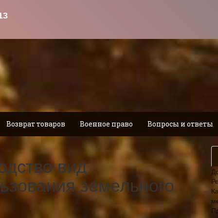
Возврат товаров
Военное право
Вопросы и ответы
одство вид
Д
ьзования земельного
Р
Ка
м
П