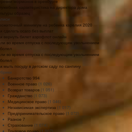
еревни мормонов в оренбурге
лужебная характеристика на директора дома
ультуры образец
аписи
рожиточный минимум на ребенка карелия 2020
к сделать осаго без выплат
ак вернуть билет аэрофлот онлайн
сли во время отпуска с последующим увольнением
аболел
сли во время отпуска с последующим увольнением
аболел
ак мыть посуду в детском саду по санпину
убрики
Банкротство
994
Военное право
(1 026)
Возврат товаров
(1 051)
Гражданство
(1 073)
Медицинское право
(1 046)
Независимая экспертиза
(1 017)
Предпринимательское право
(1 072)
Разное
7
Страхование
(1 074)
Трудовое право
(1 007)