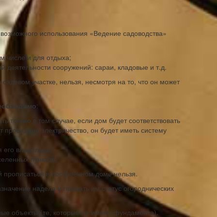
м возможного использования «Ведение садоводства»
м числе и для отдыха;
 деятельности сооружений: сараи, кладовые и т.д.
садовом участке, нельзя, несмотря на то, что он может
еобходимо
:
ть только в том случае, если дом будет соответствовать
 проведено электричество, он будет иметь систему
 его владельца;
селенных пунктов.
 прописаться в построенном доме нельзя.
значение надела и придать им статус огороднических
ные объекты (те, которые не имеют фундамента).