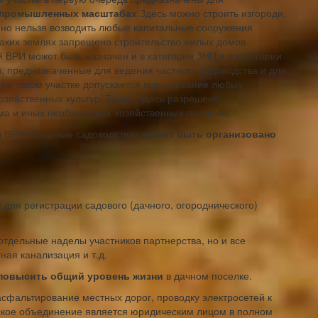
 промышленных масштабах
.Здесь можно строить изгороди,
 но нельзя возводить любые капитальные сооружения
таких землях запрещено строительство жилых домов.
й ВРИ может быть назначен и в категории ЗНП и в категории
и, предназначенные для ведения частного садоводства и для
о на таком участке допускается выращивание любых
озяйственных культур. Также, здесь разрешено
ома и иных необходимых хозяйственных построек.
то ВРИ «Ведение садоводства»
может быть организовано
для регистрации садового (дачного, огороднического)
отдельные наделы участников партнерства, но и все
ная канализация и т.д.
 повысить общий уровень жизни
в дачном поселке.
 асфальтирование местных дорог, проводку электросетей к
еское объединение является юридическим лицом в полном