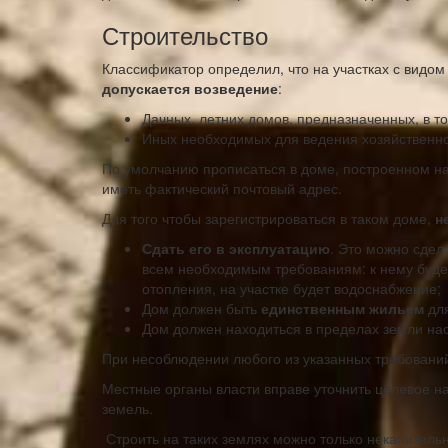
Строительство
Классификатор определил, что на участках с видо
допускается возведение
:
Дачных, летних домов, предназначенных, в то
Иных необходимых для ведения хозяйственной
По умолчанию прописаться в доме, построенном на 
иметь фактический почтовый адрес.
Для того чтобы зарегистрироваться в таком доме,
н
Сдать его в эксплуатацию
. Это можно сдела
всем необходимым требованиям: к нему будет
отопления, на участке будет водоснабжение;
Дом должен быть
единственным жильем
для
Дом должен находиться в пределах земли на
При несоблюдении любого из указанных требований
Местные органы власти вправе уточнить целевое на
земель.
Строить на таких землях можно только некапиталь