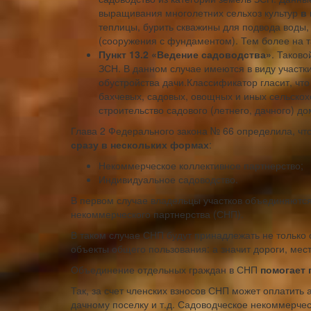
выращивания многолетних сельхоз культур
в
теплицы, бурить скважины для подвода воды,
(сооружения с фундаментом). Тем более на 
Пункт 13.2 «Ведение садоводства»
. Таково
ЗСН. В данном случае имеются в виду участк
обустройства дачи.Классификатор гласит, чт
бахчевых, садовых, овощных и иных сельскох
строительство садового (летнего, дачного) д
Глава 2 Федерального закона № 66 определила, ч
сразу в нескольких формах
:
Некоммерческое коллективное партнерство;
Индивидуальное садоводство.
В первом случае владельцы участков объединяются 
некоммерческого партнерства (СНП).
В таком случае СНП будут принадлежать не только 
объекты общего пользования: а значит дороги, мест
Объединение отдельных граждан в СНП
помогает
Так, за счет членских взносов СНП может оплатить
дачному поселку и т.д. Садоводческое некоммерч