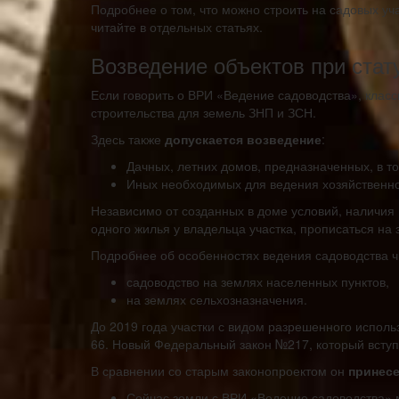
Подробнее о том, что можно строить на садовых уч
читайте в отдельных статьях.
Возведение объектов при стат
Если говорить о ВРИ «Ведение садоводства», класс
строительства для земель ЗНП и ЗСН.
Здесь также
допускается возведение
:
Дачных, летних домов, предназначенных, в то
Иных необходимых для ведения хозяйственной
Независимо от созданных в доме условий, наличия
одного жилья у владельца участка, прописаться на
Подробнее об особенностях ведения садоводства чи
садоводство на землях населенных пунктов,
на землях сельхозназначения.
До 2019 года участки с видом разрешенного испол
66. Новый Федеральный закон №217, который вступи
В сравнении со старым законопроектом он
принесе
Сейчас земли с ВРИ «Ведение садоводства» 