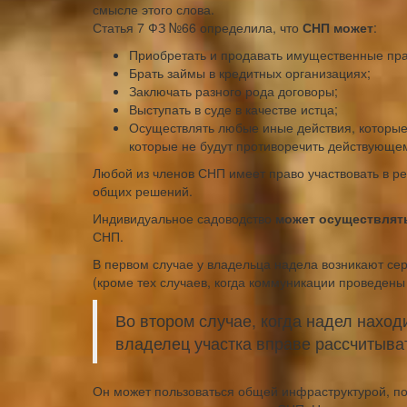
смысле этого слова.
Статья 7 ФЗ №66 определила, что
СНП может
:
Приобретать и продавать имущественные пра
Брать займы в кредитных организациях;
Заключать разного рода договоры;
Выступать в суде в качестве истца;
Осуществлять любые иные действия, которые
которые не будут противоречить действующем
Любой из членов СНП имеет право участвовать в р
общих решений.
Индивидуальное садоводство
может осуществлять 
СНП.
В первом случае у владельца надела возникают се
(кроме тех случаев, когда коммуникации проведены 
Во втором случае, когда надел наход
владелец участка вправе рассчитыва
Он может пользоваться общей инфраструктурой, по