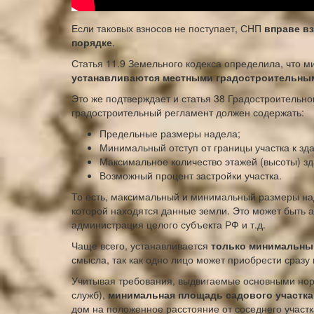
Если таковых взносов не поступает, СНП
вправе в
порядке
.
Статья 11.9 Земельного кодекса определила, что 
устанавливаются местными градостроительны
Это же подтверждает и статья 38 Градостроительног
градостроительный регламент должен содержать:
Предельные размеры надела;
Минимальный отступ от границы участка к здан
Максимальное количество этажей (высоты) зд
Возможный процент застройки участка.
То есть, максимальный и минимальный размеры на
которой находятся данные земли. Это может быть 
администрация целого субъекта РФ и т.д.
Чаще всего, устанавливается
только минимальный
смысла, так как одно лицо может приобрести сразу
Учитывая требования, выдвигаемые основными но
служб),
минимальная площадь садового участка 
дом на положенное расстояние от соседнего участка