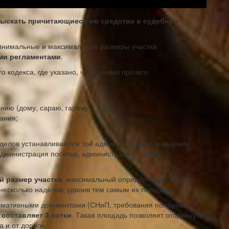
зыскать причитающиеся им средства в судебном
минимальные и максимальные размеры участка
ми регламентами
.
о кодекса, где указано, что помимо прочего
ию (дому, сараю, гаражу и т.д.);
ания;
делов устанавливаются той администрацией, в ведении
администрация поселка, администрация города,
 размер участка
, максимальный определять не имеет
 несколько наделов, удвоив тем самым их площадь.
рмативными документами (СНиП, требования пожарных
составляет 3 сотки
. Такая площадь позволяет отодвинуть
 и от дороги.