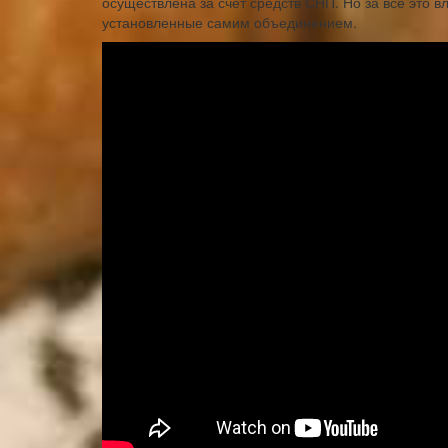
осуществлена за счет средств СНП. Но за все это 
установленные самим объединением.