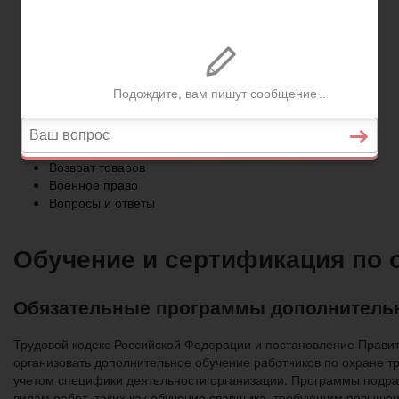
Военное право
Вопросы и ответы
Главная
Страхование
Гражданство
Возврат товаров
Военное право
Вопросы и ответы
Обучение и сертификация по 
Обязательные программы дополнительн
Трудовой кодекс Российской Федерации и постановление Правит
организовать дополнительное обучение работников по охране тр
учетом специфики деятельности организации. Программы подра
видам работ, таких как
обучение сварщика
, требующим повышенн