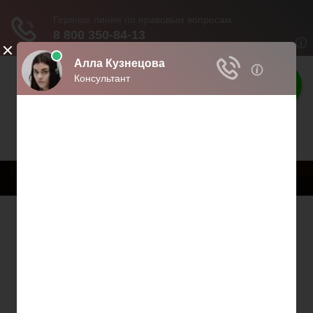
Твои права
Права граждан России
Меню
Главная
Страхование
Гражданство
Возврат товаров