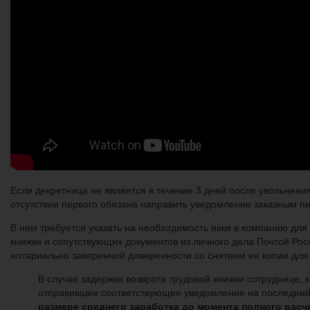
Если декретница не является в течение 3 дней после увольнени
отсутствии первого обязана направить уведомление заказным п
В нем требуется указать на необходимость явки в компанию дл
книжки и сопутствующих документов из личного дела Почтой Ро
нотариально заверенной доверенности со снятием ее копии для
В случае задержки возврата трудовой книжки сотруднице, к
отправившее соответствующее уведомление на последний
размере среднего заработка до момента полного расч