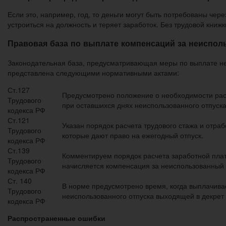
Если это, например, год, то деньги могут быть потребованы чере
устроиться на должность и теряет заработок. Без трудовой книж
Правовая база по выплате компенсаций за неиспол
Законодательная база, предусматривающая меры по выплате не
представлена следующими нормативными актами:
Ст.127
Предусмотрено положение о необходимости ра
Трудового
при оставшихся днях неиспользованного отпуска
кодекса РФ
Ст.121
Указан порядок расчета трудового стажа и отра
Трудового
которые дают право на ежегодный отпуск.
кодекса РФ
Ст.139
Комментируем порядок расчета заработной плат
Трудового
начисляется компенсация за неиспользованный 
кодекса РФ
Ст. 140
В норме предусмотрено время, когда выплачива
Трудового
неиспользованного отпуска выходящей в декрет
кодекса РФ
Распространенные ошибки