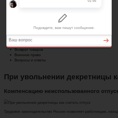
Военное право
Вопросы и ответы
Главная
Страхование
Гражданство
Возврат товаров
Военное право
Вопросы и ответы
При увольнении декретницы ка
Компенсацию неиспользованного отпуск
Трудовое законодательство России позволяет работницам, находя