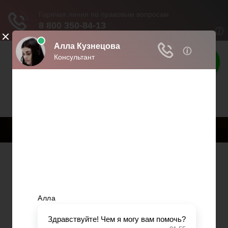
Твои права
Права граждан России
Меню
Главная
Страхование
Гражданство
Возврат товаров