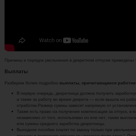
Причины и порядок увольнения в декретном отпуске приведены ту
Выплаты
Разберем более подробно
выплаты, причитающиеся работник
В первую очередь, декретница должна получить заработную
а также за работу во время декрета — если вышла на рабо
отработки.Размер суммы зависит напрямую от установленн
Также есть право на получение компенсации за отпуск, в
независимо от того, использован он или нет, также выпла
или суммы среднего заработка декретницы.
Выходное пособие платят по закону только при увольнен
женщин в декретном отпуске мы рассказывали здесь). Пос