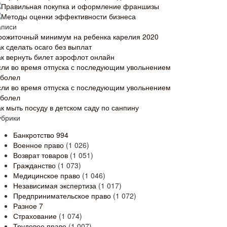
Правильная покупка и оформление франшизы
Методы оценки эффективности бизнеса
аписи
рожиточный минимум на ребенка карелия 2020
к сделать осаго без выплат
ак вернуть билет аэрофлот онлайн
сли во время отпуска с последующим увольнением
аболел
сли во время отпуска с последующим увольнением
аболел
ак мыть посуду в детском саду по санпину
убрики
Банкротство
994
Военное право
(1 026)
Возврат товаров
(1 051)
Гражданство
(1 073)
Медицинское право
(1 046)
Независимая экспертиза
(1 017)
Предпринимательское право
(1 072)
Разное
7
Страхование
(1 074)
Трудовое право
(1 007)