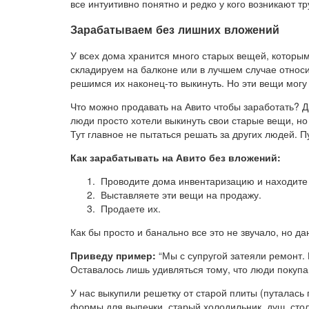
все интуитивно понятно и редко у кого возникают тр
Зарабатываем без лишних вложений
У всех дома хранится много старых вещей, которым
складируем на балконе или в лучшем случае относим
решимся их наконец-то выкинуть. Но эти вещи могу
Что можно продавать на Авито чтобы заработать? Да
люди просто хотели выкинуть свои старые вещи, но
Тут главное не пытаться решать за других людей. Пу
Как зарабатывать на Авито без вложений:
Проводите дома инвентаризацию и находите 
Выставляете эти вещи на продажу.
Продаете их.
Как бы просто и банально все это не звучало, но д
Приведу пример:
“Мы с супругой затеяли ремонт.
Оставалось лишь удивляться тому, что люди покупа
У нас выкупили решетку от старой плиты (путалась 
формы для выпечки, старый холодильник, душ, сто