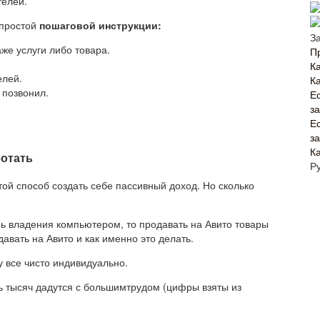
телей.
 простой
пошаговой инструкции:
З
е услуги либо товара.
П
Ка
елей.
К
 позвонил.
Е
з
Е
з
К
ботать
Р
той способ создать себе пассивный доход. Но сколько
нь владения компьютером, то продавать на Авито товары
давать на Авито и как именно это делать.
у все чисто индивидуально.
ть тысяч дадутся с большимтрудом (цифры взяты из