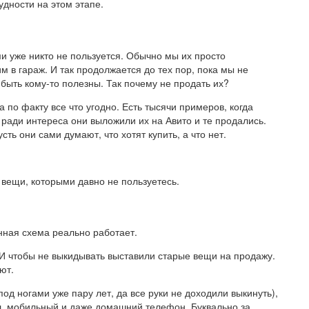
удности на этом этапе.
и уже никто не пользуется. Обычно мы их просто
 в гараж. И так продолжается до тех пор, пока мы не
 быть кому-то полезны. Так почему не продать их?
 по факту все что угодно. Есть тысячи примеров, когда
 ради интереса они выложили их на Авито и те продались.
сть они сами думают, что хотят купить, а что нет.
вещи, которыми давно не пользуетесь.
анная схема реально работает.
 И чтобы не выкидывать выставили старые вещи на продажу.
ют.
под ногами уже пару лет, да все руки не доходили выкинуть),
л, мобильный и даже домашний телефон. Буквально за