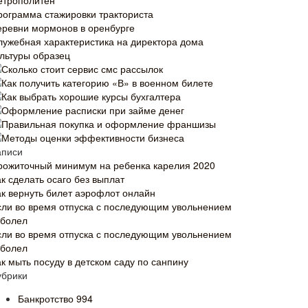
етрополитен
рограмма стажировки тракториста
еревни мормонов в оренбурге
лужебная характеристика на директора дома
ультуры образец
Сколько стоит сервис смс рассылок
Как получить категорию «В» в военном билете
Как выбрать хорошие курсы бухгалтера
Оформление расписки при займе денег
Правильная покупка и оформление франшизы
Методы оценки эффективности бизнеса
аписи
рожиточный минимум на ребенка карелия 2020
к сделать осаго без выплат
ак вернуть билет аэрофлот онлайн
сли во время отпуска с последующим увольнением
аболел
сли во время отпуска с последующим увольнением
аболел
ак мыть посуду в детском саду по санпину
убрики
Банкротство
994