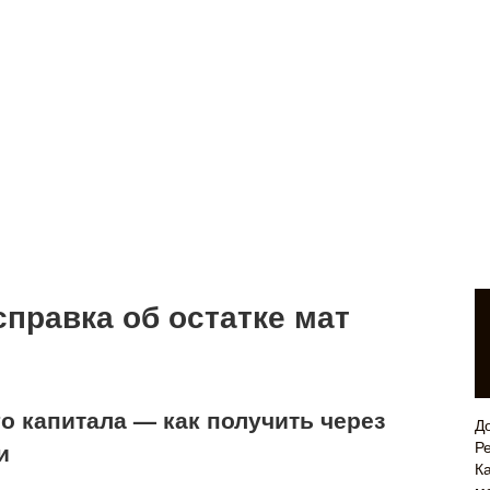
справка об остатке мат
о капитала — как получить через
Д
и
Р
Ка