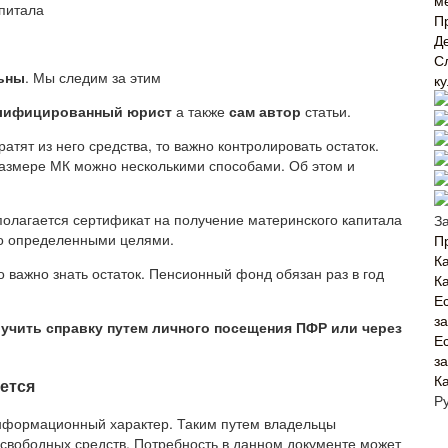
м
П
Д
С
льны
. Мы следим за этим
к
лифицированный юрист
а также
сам автор
статьи.
атят из него средства, то важно контролировать остаток.
размере МК можно несколькими способами. Об этом и
полагается сертификат на получение материнского капитала
З
но определенными целями.
П
Ка
о важно знать остаток. Пенсионный фонд обязан раз в год
К
Е
з
учить справку путем личного посещения ПФР или через
Е
з
К
рется
Р
информационный характер. Таким путем владельцы
 свободных средств. Потребность в данном документе может