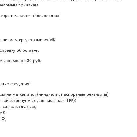
е весомым причинам:
тери в качестве обеспечения;
ашением средствами из МК.
справку об остатке.
мы не менее 30 руб.
ющие сведения:
ом на маткапитал (инициалы, паспортные реквизиты);
поиск требуемых данных в базе ПФ);
 воспользоваться;
МК;
ПФ;