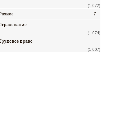
(1 072)
Разное
7
Страхование
(1 074)
Трудовое право
(1 007)