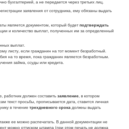
но бухгалтерией, а не передается через третьих лиц.
регистрации заявления от сотрудника, ему обязаны выдать
аты является документом, который будет
подтверждать
ции и количество выплат, полученных им за определенный
нных выплат.
му листу, если гражданин на тот момент безработный.
бия на то время, пока гражданин является безработным.
чения займа, ссуды или кредита.
е, работник должен составить
заявление
, в котором
ам текст просьбы, прописывается дата, ставится личная
днику в течение
трехдневного срока
должны выдать
 также ее можно распечатать. В данной документации не
мент можно оттиском штампа (при этом печать не должна