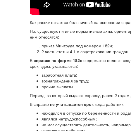
Как рассчитывается больничный на основании справ
Но, существуют и иные нормативные акты, ориенти
ним относятся:
приказ Минтруда под номером 182н;
2 часть статьи 4.1 о соцстраховании граждан.
В
справке по форме 182н
содержатся полные свед
срок, здесь указываются:
заработная плата;
вознаграждения за труд;
прочие выплаты.
Период, за который выдают справку, равен 2 годам, 
В справке
не учитывается срок
когда работник:
находился в отпуске по беременности и рода
являлся нетрудоспособным;
не мог осуществлять деятельность, например
ухаживал за ребенком.