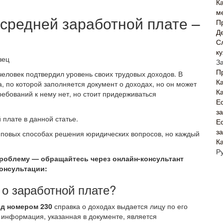
Ка
м
 средней заработной плате –
П
Д
С
к
З
П
человек подтвердил уровень своих трудовых доходов. В
Ка
 по которой заполняется документ о доходах, но он может
К
бований к нему нет, но стоит придерживаться
Е
з
плате в данной статье.
Е
з
иповых способах решения юридических вопросов, но каждый
К
Р
проблему — обращайтесь через онлайн-консультант
консультации:
 о заработной плате?
од номером 230
справка о доходах выдается лицу по его
 информация, указанная в документе, является