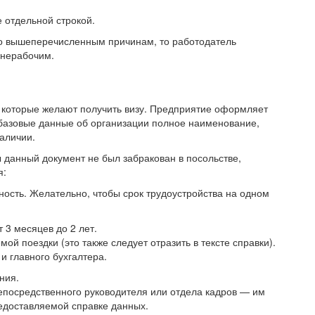
 отдельной строкой.
по вышеперечисленным причинам, то работодатель
 нерабочим.
 которые желают получить визу. Предприятие оформляет
 базовые данные об организации полное наименование,
аличии.
 данный документ не был забракован в посольстве,
я:
ость. Желательно, чтобы срок трудоустройства на одном
 3 месяцев до 2 лет.
ой поездки (это также следует отразить в тексте справки).
и главного бухгалтера.
ния.
непосредственного руководителя или отдела кадров — им
редоставляемой справке данных.