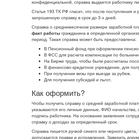
конфиденциальной, справка выдается работнику лич
Статья 193 ТК РФ гласит, что после поступления и 
запрошенную справку в срок до 3-х дней.
Справка о среднемесячном размере заработной пл
факт работы
гражданина в определенной организа
период. Такая справка может быть предоставлена:
В Пенсионный фонд при оформлении пенсио
В ФСС для расчета компенсации по больнично
На Бирже труда, чтобы были рассчитаны посо
В финансово-кредитное учреждение, для полу
При получении визы при выезде за рубеж.
Для получения субсидий и льгот.
Как оформить?
Чтобы получить справку о средней заработной плат
указываются его личные данные, ФИО начальства, с
подпись работника. На основании заявления сотру
справку о доходах за определенный срок.
Справка пишется ручкой синего или черного цвета,
допускаются правки и исправления. Заверить доку