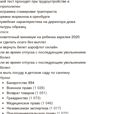
кой тест проходят при трудоустройстве в
етрополитен
рограмма стажировки тракториста
еревни мормонов в оренбурге
лужебная характеристика на директора дома
ультуры образец
аписи
рожиточный минимум на ребенка карелия 2020
к сделать осаго без выплат
ак вернуть билет аэрофлот онлайн
сли во время отпуска с последующим увольнением
аболел
сли во время отпуска с последующим увольнением
аболел
ак мыть посуду в детском саду по санпину
убрики
Банкротство
994
Военное право
(1 026)
Возврат товаров
(1 051)
Гражданство
(1 073)
Медицинское право
(1 046)
Независимая экспертиза
(1 017)
Предпринимательское право
(1 072)