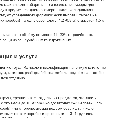
ько фактические габариты, но и возможные зазоры для
один предмет среднего размера (шкаф, холодильник)
ользуют усреднённую формулу: если высота штабеля не
 коробок), то одну европалету (1,2×0,8 м) с высотой 1,5 м
ять запас по объёму не менее 15–20% от расчётного,
е вещи из-за неучтённых конструктивных
ация и услуги
щению груза. Их число и квалификация напрямую влияют на
уги, такие как разборка/сборка мебели, подъём на этаж без
аться отдельно.
 груза, среднего веса отдельных предметов, этажности
 с объёмом до 10 м³ обычно достаточно 2–3 человек. Если
 сейф) или многоуровневый подъём без лифта, число
м количеством коробок и оргтехники — 3–4 грузчика.