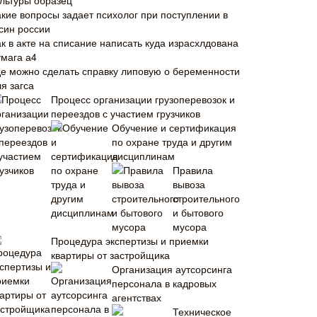
ультуры образец
акие вопросы задает психолог при поступлении в
син россии
ак в акте на списание написать куда израсхлдована
умага а4
де можно сделать справку липовую о беременности
я загса
Процесс организации грузоперевозок и
переездов с участием грузчиков
Обучение и сертификация
по охране труда и другим
дисциплинам
Правила
вывоза
строительного
и бытового
мусора
Процедура экспертизы и приемки
квартиры от застройщика
Организация аутсорсинга
персонала в кадровых
агентствах
Техническое