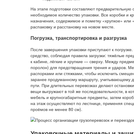
На этапе подготовки составляют предварительную о
необходимое количество упаковки. Все коробки и 
назначения, содержимое и пометку «хрупкое» или
распаковку и расстановку на новом месте.
Погрузка, транспортировка и разгрузка
После завершения упаковки приступают к погрузке
средство, соблюдая правила загрузки: тяжёлые пр
к кабине, лёгкие и хрупкие — сверху. Между пред
поролон) для предотвращения трения и ударов. М
распорками или стяжками, чтобы исключить смеще
заранее продуманному маршруту, учитывающему до
пути. При длительных перевозках делают остановки
вещи выгружают в той же последовательности, в ко
мебель и крупногабаритные предметы, затем короб
на этаж осуществляют по лестнице, применяя спе
проёмов не менее 80 см).
Упаковочные материалы и защит