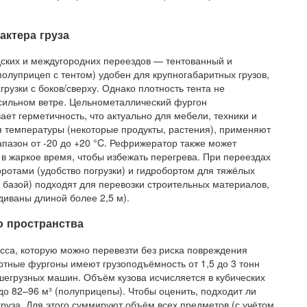
актера груза
дских и междугородних переездов — тентованный и
олуприцеп с тентом) удобен для крупногабаритных грузов,
грузки с боков/сверху. Однако плотность тента не
 сильном ветре. Цельнометаллический фургон
ает герметичность, что актуально для мебели, техники и
 температуры (некоторые продукты, растения), применяют
азон от -20 до +20 °C. Рефрижератор также может
 в жаркое время, чтобы избежать перегрева. При переездах
ротами (удобство погрузки) и гидробортом для тяжёлых
базой) подходят для перевозки строительных материалов,
диваны длиной более 2,5 м).
о пространства
са, которую можно перевезти без риска повреждения
ртные фургоны имеют грузоподъёмность от 1,5 до 3 тонн
ьшегрузных машин. Объём кузова исчисляется в кубических
до 82–96 м³ (полуприцепы). Чтобы оценить, подходит ли
руза. Для этого суммируют объём всех предметов (с учётом