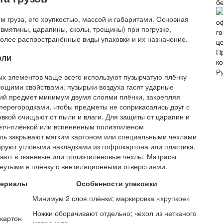
б
 груза, его хрупкостью, массой и габаритами. Основная
вмятины, царапины, сколы, трещины) при погрузке,
более распространённые виды упаковки и их назначение.
П
ели
к
Р
ных элементов чаще всего используют пузырчатую плёнку
ющими свойствами: пузырьки воздуха гасят ударные
кий предмет минимум двумя слоями плёнки, закрепляя
перегородками, чтобы предметы не соприкасались друг с
овкой очищают от пыли и влаги. Для защиты от царапин и
ретч-плёнкой или вспененным полиэтиленом
ль закрывают мягким картоном или специальными чехлами
ируют угловыми накладками из гофрокартона или пластика.
щают в тканевые или полиэтиленовые чехлы. Матрасы
нутыми в плёнку с вентиляционными отверстиями.
териалы
Особенности упаковки
Минимум 2 слоя плёнки; маркировка «хрупкое»
Ножки оборачивают отдельно; чехол из нетканого
 картон
материала