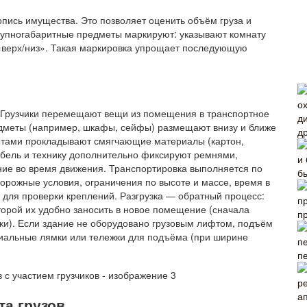
пись имущества. Это позволяет оценить объём груза и
крупногабаритные предметы маркируют: указывают комнату
 «верх/низ». Такая маркировка упрощает последующую
. Грузчики перемещают вещи из помещения в транспортное
едметы (например, шкафы, сейфы) размещают внизу и ближе
д
метами прокладывают смягчающие материалы (картон,
ебель и технику дополнительно фиксируют ремнями,
ние во время движения. Транспортировка выполняется по
б
рожные условия, ограничения по высоте и массе, время в
 для проверки креплений. Разгрузка — обратный процесс:
торой их удобно заносить в новое помещение (сначала
п
ки). Если здание не оборудовано грузовым лифтом, подъём
циальные лямки или тележки для подъёма (при ширине
п
а грузов