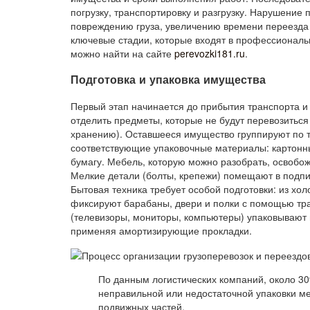
погрузку, транспортировку и разгрузку. Нарушение 
повреждению груза, увеличению времени переезда
ключевые стадии, которые входят в профессиона
можно найти на сайте
perevozki181.ru
.
Подготовка и упаковка имущества
Первый этап начинается до прибытия транспорта и 
отделить предметы, которые не будут перевозитьс
хранению). Оставшееся имущество группируют по т
соответствующие упаковочные материалы: картонные
бумагу. Мебель, которую можно разобрать, освобо
Мелкие детали (болты, крепежи) помещают в подпи
Бытовая техника требует особой подготовки: из хо
фиксируют барабаны, двери и полки с помощью тра
(телевизоры, мониторы, компьютеры) упаковывают 
применяя амортизирующие прокладки.
По данным логистических компаний, около 3
неправильной или недостаточной упаковки ме
подвижных частей.