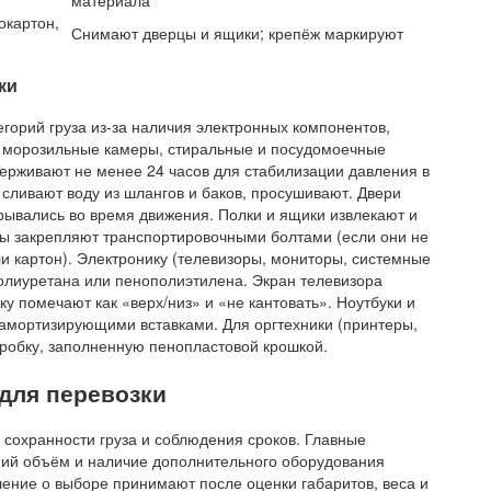
окартон,
Снимают дверцы и ящики; крепёж маркируют
ки
горий груза из-за наличия электронных компонентов,
 морозильные камеры, стиральные и посудомоечные
ерживают не менее 24 часов для стабилизации давления в
сливают воду из шлангов и баков, просушивают. Двери
рывались во время движения. Полки и ящики извлекают и
ы закрепляют транспортировочными болтами (если они не
и картон). Электронику (телевизоры, мониторы, системные
олиуретана или пенополиэтилена. Экран телевизора
у помечают как «верх/низ» и «не кантовать». Ноутбуки и
 амортизирующими вставками. Для оргтехники (принтеры,
оробку, заполненную пенопластовой крошкой.
для перевозки
сохранности груза и соблюдения сроков. Главные
нний объём и наличие дополнительного оборудования
шение о выборе принимают после оценки габаритов, веса и