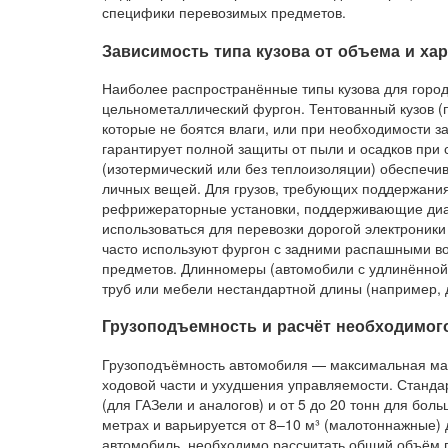
специфики перевозимых предметов.
Зависимость типа кузова от объема и хар
Наиболее распространённые типы кузова для горо
цельнометаллический фургон. Тентованный кузов (п
которые не боятся влаги, или при необходимости за
гарантирует полной защиты от пыли и осадков при
(изотермический или без теплоизоляции) обеспечив
личных вещей. Для грузов, требующих поддержания
рефрижераторные установки, поддерживающие диап
использоваться для перевозки дорогой электроники
часто используют фургон с задними распашными во
предметов. Длинномеры (автомобили с удлинённой 
труб или мебели нестандартной длины (например, 
Грузоподъемность и расчёт необходимог
Грузоподъёмность автомобиля — максимальная мас
ходовой части и ухудшения управляемости. Станда
(для ГАЗели и аналогов) и от 5 до 20 тонн для бол
метрах и варьируется от 8–10 м³ (малотоннажные) 
автомобиль, необходимо рассчитать общий объём г