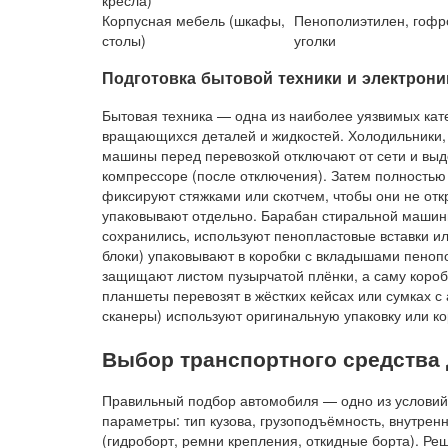
Корпусная мебель (шкафы,
Пенополиэтилен, гофр
столы)
уголки
Подготовка бытовой техники и электрони
Бытовая техника — одна из наиболее уязвимых кате
вращающихся деталей и жидкостей. Холодильники,
машины перед перевозкой отключают от сети и выд
компрессоре (после отключения). Затем полностью 
фиксируют стяжками или скотчем, чтобы они не отк
упаковывают отдельно. Барабан стиральной машин
сохранились, используют пенопластовые вставки ил
блоки) упаковывают в коробки с вкладышами пеноп
защищают листом пузырчатой плёнки, а саму коробк
планшеты перевозят в жёстких кейсах или сумках с
сканеры) используют оригинальную упаковку или к
Выбор транспортного средства 
Правильный подбор автомобиля — одно из условий 
параметры: тип кузова, грузоподъёмность, внутре
(гидроборт, ремни крепления, откидные борта). Ре