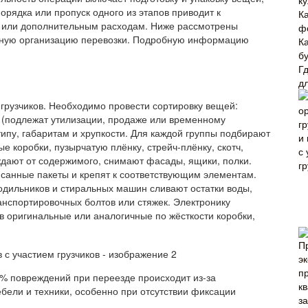
к
порядка или пропуск одного из этапов приводит к
К
 или дополнительным расходам. Ниже рассмотрены
ф
льную организацию перевозки. Подробную информацию
К
б
Г
дл
грузчиков. Необходимо провести сортировку вещей:
я (подлежат утилизации, продаже или временному
ипу, габаритам и хрупкости. Для каждой группы подбирают
 коробки, пузырчатую плёнку, стрейч-плёнку, скотч,
ждают от содержимого, снимают фасады, ящики, полки.
санные пакеты и крепят к соответствующим элементам.
лодильников и стиральных машин сливают остатки воды,
нспортировочных болтов или стяжек. Электронику
в оригинальные или аналогичные по жёсткости коробки,
0% повреждений при переезде происходит из-за
бели и техники, особенно при отсутствии фиксации