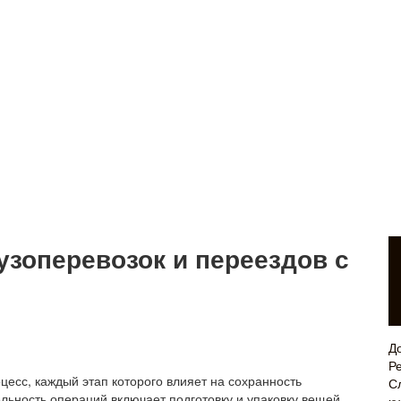
узоперевозок и переездов с
Д
Р
есс, каждый этап которого влияет на сохранность
С
льность операций включает подготовку и упаковку вещей,