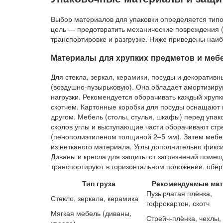
Выбор материалов для упаковки определяется типом
цель — предотвратить механические повреждения (
транспортировке и разгрузке. Ниже приведены наи
Материалы для хрупких предметов и меб
Для стекла, зеркал, керамики, посуды и декоратив
(воздушно-пузырьковую). Она обладает амортизиру
нагрузки. Рекомендуется оборачивать каждый хруп
скотчем. Картонные коробки для посуды оснащают 
другом. Мебель (столы, стулья, шкафы) перед упак
сколов углы и выступающие части оборачивают ст
(пенополиэтиленом толщиной 2–5 мм). Затем мебе
из нетканого материала. Углы дополнительно фикс
Диваны и кресла для защиты от загрязнений поме
транспортируют в горизонтальном положении, обёр
Тип груза
Рекомендуемые ма
Пузырчатая плёнка,
Стекло, зеркала, керамика
гофрокартон, скотч
Мягкая мебель (диваны,
Стрейч-плёнка, чехлы,
кресла)