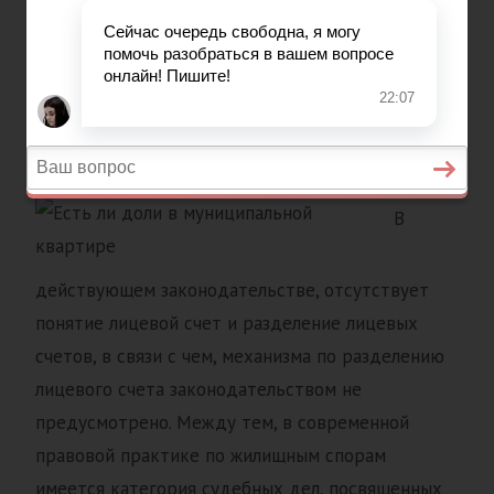
Выделение доли в
муниципальной
квартире
В
действующем законодательстве, отсутствует
понятие лицевой счет и разделение лицевых
счетов, в связи с чем, механизма по разделению
лицевого счета законодательством не
предусмотрено. Между тем, в современной
правовой практике по жилищным спорам
имеется категория судебных дел, посвященных