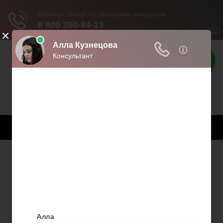
Твои права
Права граждан России
МЕНЮ
Есть ли доли в
муниципальной
квартире