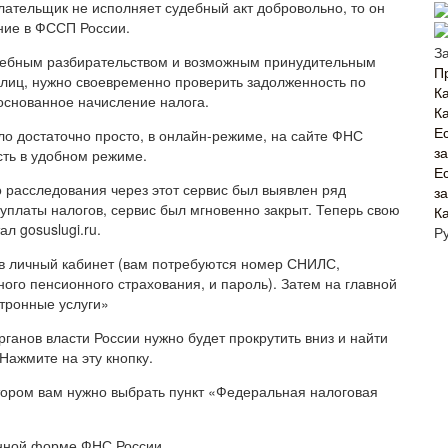
лательщик не исполняет судебный акт добровольно, то он
ние в ФССП России.
З
удебным разбирательством и возможным принудительным
П
лиц, нужно своевременно проверить задолженность по
Ка
основанное начисление налога.
К
Е
о достаточно просто, в онлайн-режиме, на сайте ФНС
з
сть в удобном режиме.
Е
о расследования через этот сервис был выявлен ряд
з
уплаты налогов, сервис был мгновенно закрыт. Теперь свою
К
л gosuslugi.ru.
Р
 в личный кабинет (вам потребуются номер СНИЛС,
ного пенсионного страхования, и пароль). Затем на главной
тронные услуги»
анов власти России нужно будет прокрутить вниз и найти
ажмите на эту кнопку.
отором вам нужно выбрать пункт «Федеральная налоговая
онной форме ФНС России.