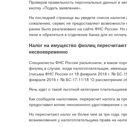
Проверив правильность персональных данных и за
кнопку «Подать заявление».
На последней странице вы увидите список налогов 
сожалению, сервис не предоставляет возможности с
ранее было реализовано на сайте ФНС России. Но 
пени и обратиться в отделение банка для их оплаты
Налог на имущество физлиц пересчитают,
несвоевременно
Специалисты ФНС России разъяснили, в каком поря
физлиц в случае, когда налогоплательщик, имеющий
(письма ФНС России от 18 февраля 2016 г. № БС-19
февраля 2016 г. № БС-17-11/18 “О рассмотрении о
Речь идет о такой льготной категории плательщиков
Как сообщили налоговики, перерасчет налога за пр
предоставил копию пенсионного удостоверения с о
Но пересчитают налог не более чем за три года, 
возникновения у налогоплательщика права на налого