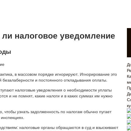
о ли налоговое уведомление
годы
Д
Р
рактика, в массовом порядке игнорируют. Игнорирование это
Ка
ой безалаберности и постоянного откладывания оплаты.
м
П
ступают налоговые уведомления о необходимости уплаты
Д
тся и не помнят, какие налоги и в каких суммах им нужно
С
к
о, чтобы узнать задолженность по налогам обычно пугает
 инспекциях.
едствиям: налоговые органы обращаются в суд и взыскивают