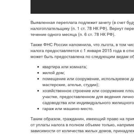
Выявленная переплата подлежит зачету (в счет бу
налогоплательщику (п. 1 ст. 78 НК РФ). Вернут пе
течение одного месяца (п. 6 ст. 78 НК РФ).
Также ФНС России напомнила, что льгота, в том чи
налога предоставляется с 1 января 2015 года в от
может быть предоставлена по следующим видам об
квартира или комната;
жилой дом;
помещение или сооружение, используемое дл
мастерские, ателье, студии);
хозяйственное строение или сооружение пло
участке, предоставленном для ведения личног
садоводства или индивидуального жилищного 
гараж или машино-место.
Таким образом, гражданин, имеющий право на прим
от уплаты налога в полном объеме только, наприме
зависимости от количества жилых домов, принадле