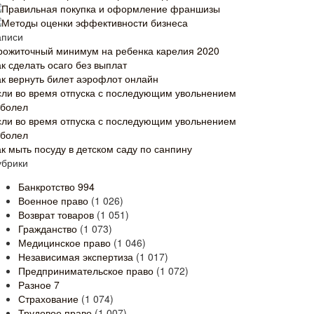
Правильная покупка и оформление франшизы
Методы оценки эффективности бизнеса
аписи
рожиточный минимум на ребенка карелия 2020
к сделать осаго без выплат
ак вернуть билет аэрофлот онлайн
сли во время отпуска с последующим увольнением
аболел
сли во время отпуска с последующим увольнением
аболел
ак мыть посуду в детском саду по санпину
убрики
Банкротство
994
Военное право
(1 026)
Возврат товаров
(1 051)
Гражданство
(1 073)
Медицинское право
(1 046)
Независимая экспертиза
(1 017)
Предпринимательское право
(1 072)
Разное
7
Страхование
(1 074)
Трудовое право
(1 007)