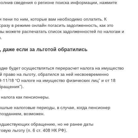
полнив сведения о регионе поиска информации, нажмите
и пени по ним, которые вам необходимо оплатить. К
разу в режиме онлайн погасить задолженность, как это
вы можете распечатать список задолженностей по налогам и
.
 даже если за льготой обратились
дке будет осуществляться перерасчет налога на имущество
 право на льготу, обратился за ней несвоевременно
-11/18 “О налоге на имущество физических лиц” и от 18
бращения”).
 налога как пенсионеры.
ошлые налоговые периоды, в случае, когда пенсионер
позданием, возможен.
предшествующих обращению, но не ранее даты
вую льготу (п. 6 ст. 408 НК РФ).