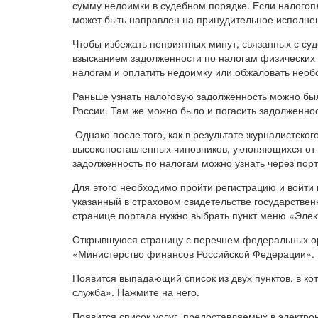
сумму недоимки в судебном порядке. Если налогоп
может быть направлен на принудительное исполне
Чтобы избежать неприятных минут, связанных с с
взысканием задолженности по налогам физических 
налогам и оплатить недоимку или обжаловать необ
Раньше узнать налоговую задолженность можно был
России. Там же можно было и погасить задолженно
Однако после того, как в результате журналистског
высокопоставленных чиновников, уклоняющихся от 
задолженность по налогам можно узнать через порта
Для этого необходимо пройти регистрацию и войти
указанный в страховом свидетельстве государствен
странице портала нужно выбрать пункт меню «Элек
Открывшуюся страницу с перечнем федеральных орг
«Министерство финансов Российской Федерации». Н
Появится выпадающий список из двух пунктов, в к
служба». Нажмите на него.
Появится список услуг, предоставляемых в электр