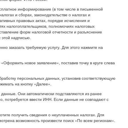
сплатное информирование (в том числе в письменной
логах и сборах, законодательстве о налогах и
мативных правовых актах, порядке исчисления и
стях налогоплательщиков, полномочиях налоговых
оставление форм налоговой отчетности и разъяснение
с этой надписью.
нно заказать требуемую услугу. Для этого нажмите на
«Оформить новое заявление», поставив точку в круге слева
обработку персональных данных, установив соответствующую
ажимать на кнопку «Далее».
данные. Они автоматически подставляются из ранее
о, потребуется ввести ИНН. Если данные не совпадают с
хотите получить сведения о неуплаченных налогах. Для
отрена возможность произвести поиск «По всем регионам».