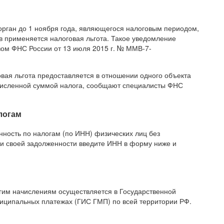
орган до 1 ноября года, являющегося налоговым периодом,
в применяется налоговая льгота. Такое уведомление
зом ФНС России от 13 июля 2015 г. № ММВ-7-
овая льгота предоставляется в отношении одного объекта
численной суммой налога, сообщают специалисты ФНС
логам
ность по налогам (по ИНН) физических лиц без
ки своей задолженности введите ИНН в форму ниже и
им начислениям осуществляется в Государственной
иципальных платежах (ГИС ГМП) по всей территории РФ.