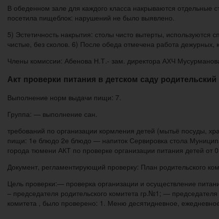
В обеденном зале для каждого класса накрываются отдельные ст
посетила пищеблок: нарушений не было выявлено.
5) Эстетичность накрытия: столы чисто вытерты, используются 
чистые, без сколов. 6) После обеда отмечена работа дежурных, 
Члены комиссии: Абенова Н.Т.- зам. директора АХЧ Мусурманов
Акт проверки питания в детском саду родительский
Выполнение норм выдачи пищи: 7.
Группа: — выполнение сан.
требований по организации кормления детей (мытьё посуды, хр
пищи: 1е блюдо 2е блюдо — напиток Сервировка стола Муницип
города тюмени АКТ по проверке организации питания детей от 0
Документ, регламентирующий проверку: План родительского коми
Цель проверки:— проверка организации и осуществление питания
– председателя родительского комитета гр.№1; — председателя
комитета , было проверено: 1. Меню десятидневное, ежедневное