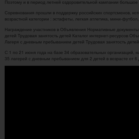
Поэтому и в период летней оздоровительной кампании большо
Соревнования прошли в поддержку российских спортсменов, кот
возрастной категории : эстафеты, легкая атлетика, мини-футбол
Награждение участников в Объявления Нормативные документы
детей Трудовая занятость детей Каталог интернет-ресурсов О
Лагеря с дневным пребыванием детей Трудовая занятость детей
С 1 по 21 июня года на базе 34 образовательных организаций,
35 лагерей с дневным пребыванием для 2 детей в возрасте от 6 