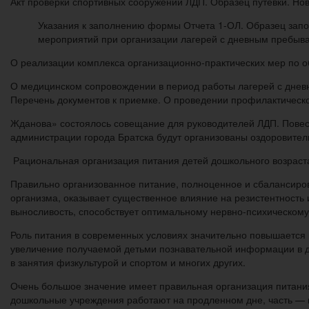
Акт проверки спортивных сооружений ЛДП. Образец путевки. Но
Указания к заполнению формы Отчета 1-ОЛ. Образец запо
мероприятий при организации лагерей с дневным пребыв
О реализации комплекса организационно-практических мер по 
О медицинском сопровождении в период работы лагерей с днев
Перечень документов к приемке. О проведении профилактическо
Жданова» состоялось совещание для руководителей ЛДП. Повест
администрации города Братска будут организованы оздоровител
Рациональная организация питания детей дошкольного возраст
Правильно организованное питание, полноценное и сбалансиро
организма, оказывает существенное влияние на резистентность
выносливость, способствует оптимальному нервно-психическому
Роль питания в современных условиях значительно повышается в
увеличение получаемой детьми познавательной информации в де
в занятия физкультурой и спортом и многих других.
Очень большое значение имеет правильная организация питания
дошкольные учреждения работают на продленном дне, часть — к