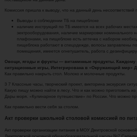
Комиссия пришла к выводу, что на данный день несоответствий пр
Выводы о соблюдении ТБ на пищеблоке
наличие инструкций по ТБ имеется на всех рабочих места
эектрооборудования, наличие маркировки номинального н
плафонами, на пищеблоке есть аптечка с набором необхо
пищеблока работают в спецодежде, волосы заправлены по
помещения, имеется огнетушитель, работа с дезинфициру
Овощи, ягоды и фрукты — витаминные продукты. Каждому о
ситуационные игры, Интегрирована в «Окружающий мир» 
Как правильно накрыть стол. Молоко и молочные продукты.
3 7 Классные часы, творческий проект, викторина экскурсия 
Какую пищу можно найти в лесу. Что и как можно приготовить из
Дары моря. «Кулинарное путешествие» по России. Что можно при
Как правильно вести себя за столом.
Акт проверки школьной столовой комиссией по пи
Акт проверки организации питания в МОУ Дмитровской основной
Дмитровской основной общеобразовательной школы №7 Сапелки