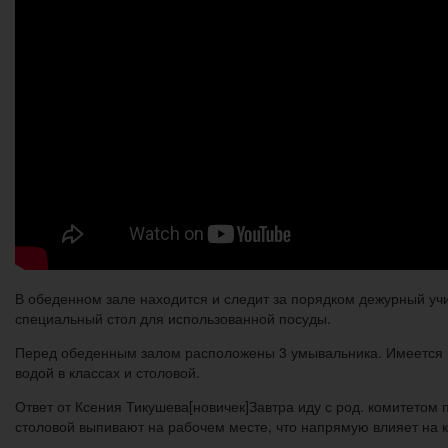
В обеденном зале находится и следит за порядком дежурный учи
специальный стол для использованной посуды.
Перед обеденным залом расположены 3 умывальника. Имеется 
водой в классах и столовой.
Ответ от Ксения Тикушева[новичек]Завтра иду с род. комитетом 
столовой выпивают на рабочем месте, что напрямую влияет на к