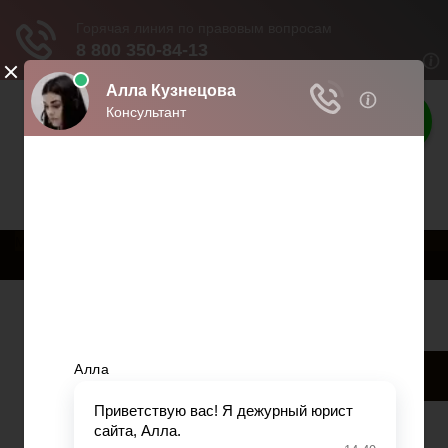
Твои права
Права граждан России
Меню
Главная
Страхование
Гражданство
Возврат товаров