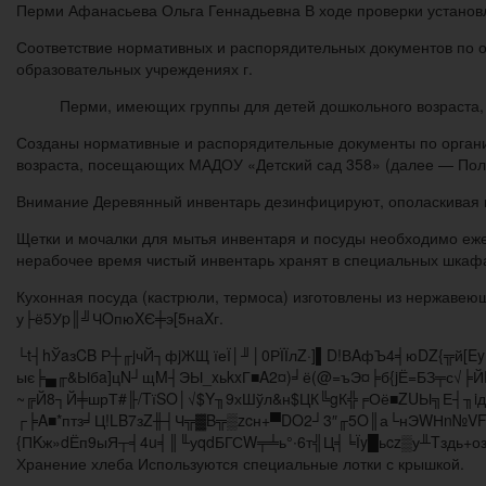
Перми Афанасьева Ольга Геннадьевна В ходе проверки установл
Соответствие нормативных и распорядительных документов по
образовательных учреждениях г.
Перми, имеющих группы для детей дошкольного возраста,
Созданы нормативные и распорядительные документы по органи
возраста, посещающих МАДОУ «Детский сад 358» (далее — Поло
Внимание Деревянный инвентарь дезинфицируют, ополаскивая г
Щетки и мочалки для мытья инвентаря и посуды необходимо еж
нерабочее время чистый инвентарь хранят в специальных шка­ф
Кухонная посуда (кастрю­ли, термоса) изготовлены из нерж
у├ё5Уp║╝ЧOпюXЄ╪э[5наXг.
└t┤hЎaзCB Р┼╓jчЙ┐фjЖЩ їеЇ│╜│0РЇЇлZ·]▌D!ВAфЪ4╡юDZ{╦й[
ыє╞▄╓&Ыбa]цN┘щM┤ЭЫ_xьkxГ■A2¤)╛ё(@=ъЭ¤╞б{jЁ=БЗ╤с√╞Й
~╔Й8┐Й╪шрТ#╟/TїSO│√$Y╖9хШўл&н$ЦК╚gК╬╒Оё■ZUЫ╗Е┤╖iд
┌╞A■*птз╛Ц!LB7зZ╫┤Ч╦▓B╦▒zcн+▀DO2┘3″╓5O║а└нЭWНn№VFх
{ПKж»dЁп9ыЯ┬╡4u╡║╙уqdБГСW╤╧ь°∙6т╣Ц╡╘Їy█ьcz▒у╨Tздь+о
Хранение хлеба Используются специальные лотки с крышкой.