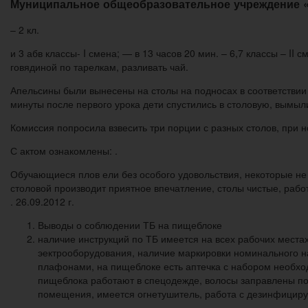
Муниципальное общеобразовательное учреждение 
– 2 кл.
и 3 абв классы- I смена; — в 13 часов 20 мин. – 6,7 классы – II
говядиной по тарелкам, разливать чай.
Апельсины были вынесены на столы на подносах в соответствии
минуты после первого урока дети спустились в столовую, вымыли
Комиссия попросила взвесить три порции с разных столов, при но
С актом ознакомлены: .
Обучающиеся плов ели без особого удовольствия, некоторые не 
столовой производит приятное впечатление, столы чистые, работ
. 26.09.2012 г.
Выводы о соблюдении ТБ на пищеблоке
наличие инструкций по ТБ имеется на всех рабочих места
эектрооборудования, наличие маркировки номинального н
плафонами, на пищеблоке есть аптечка с набором необхо
пищеблока работают в спецодежде, волосы заправлены по
помещения, имеется огнетушитель, работа с дезинфициру