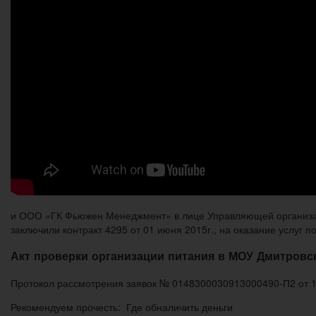
и ООО «ГК Фьюжен Менеджмент» в лице Управляющей организа
заключили контракт 4295 от 01 июня 2015г., на оказание услуг п
Акт проверки организации питания в МОУ Дмитров
Протокол рассмотрения заявок № 0148300030913000490-П2 от 1
Рекомендуем прочесть: Где обналичить деньги